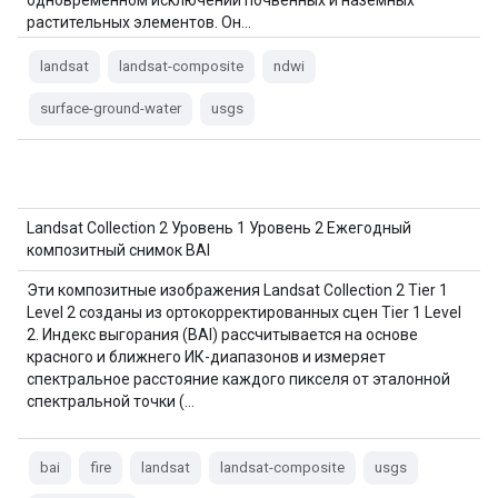
одновременном исключении почвенных и наземных
растительных элементов. Он…
landsat
landsat-composite
ndwi
surface-ground-water
usgs
Landsat Collection 2 Уровень 1 Уровень 2 Ежегодный
композитный снимок BAI
Эти композитные изображения Landsat Collection 2 Tier 1
Level 2 созданы из ортокорректированных сцен Tier 1 Level
2. Индекс выгорания (BAI) рассчитывается на основе
красного и ближнего ИК-диапазонов и измеряет
спектральное расстояние каждого пикселя от эталонной
спектральной точки (…
bai
fire
landsat
landsat-composite
usgs