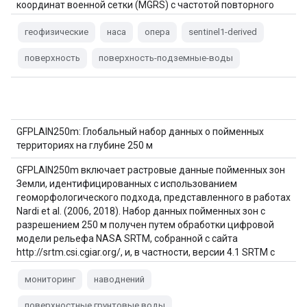
координат военной сетки (MGRS) с частотой повторного
облета в период между…
геофизические
наса
опера
sentinel1-derived
поверхность
поверхность-подземные-воды
GFPLAIN250m: Глобальный набор данных о пойменных
территориях на глубине 250 м
GFPLAIN250m включает растровые данные пойменных зон
Земли, идентифицированных с использованием
геоморфологического подхода, представленного в работах
Nardi et al. (2006, 2018). Набор данных пойменных зон с
разрешением 250 м получен путем обработки цифровой
модели рельефа NASA SRTM, собранной с сайта
http://srtm.csi.cgiar.org/, и, в частности, версии 4.1 SRTM с
разрешением 250 м…
мониторинг
наводнений
поверхностные грунтовые воды