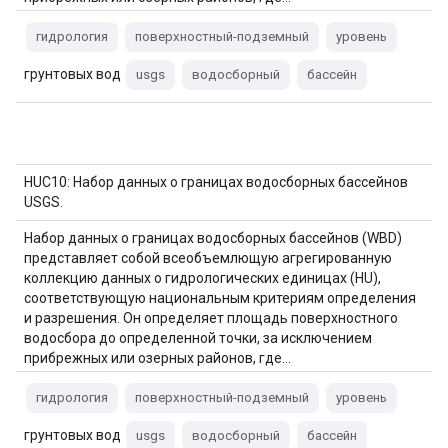
гидрология
поверхностный-подземный
уровень
грунтовых вод
usgs
водосборный
бассейн
HUC10: Набор данных о границах водосборных бассейнов
USGS.
Набор данных о границах водосборных бассейнов (WBD)
представляет собой всеобъемлющую агрегированную
коллекцию данных о гидрологических единицах (HU),
соответствующую национальным критериям определения
и разрешения. Он определяет площадь поверхностного
водосбора до определенной точки, за исключением
прибрежных или озерных районов, где…
гидрология
поверхностный-подземный
уровень
грунтовых вод
usgs
водосборный
бассейн