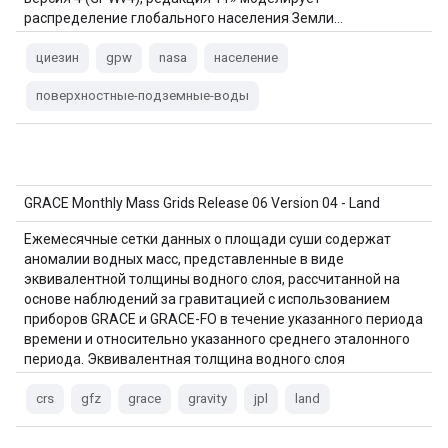
распределение глобального населения Земли…
циезин
gpw
nasa
население
поверхностные-подземные-воды
GRACE Monthly Mass Grids Release 06 Version 04 - Land
Ежемесячные сетки данных о площади суши содержат
аномалии водных масс, представленные в виде
эквивалентной толщины водного слоя, рассчитанной на
основе наблюдений за гравитацией с использованием
приборов GRACE и GRACE-FO в течение указанного периода
времени и относительно указанного среднего эталонного
периода. Эквивалентная толщина водного слоя
представляет собой общую аномалию запасов наземных
вод…
crs
gfz
grace
gravity
jpl
land