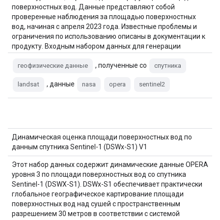
поверхностных вод. Данные представляют собой
проверенные наблюдения за площадью поверхностных
вод, начиная с апреля 2023 года. Известные проблемы и
ограничения по использованию описаны в документации к
продукту. Входным набором данных для генерации
каждого продукта является гармонизированный…
, полученные со
геофизические данные
спутника
, данные
landsat
nasa
opera
sentinel2
Динамическая оценка площади поверхностных вод по
данным спутника Sentinel-1 (DSWx-S1) V1
Этот набор данных содержит динамические данные OPERA
уровня 3 по площади поверхностных вод со спутника
Sentinel-1 (DSWX-S1). DSWx-S1 обеспечивает практически
глобальное географическое картирование площади
поверхностных вод над сушей с пространственным
разрешением 30 метров в соответствии с системой