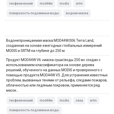
геофизический
mod44w
modis
srtm
поверхность-подземные-воды
водная-маска
Водонепроницаемая маска MOD44W.006 Terra Land,
созданная на основе ежегодных глобальных измерений
MODIS и SRTM на глубине до 250 м.
Продукт MOD44W V6 «маска суши/воды 250 м» создан с
использованием классификатора на основе дерева
решений, обученного на данных MODIS и проверенного с
помощью продукта MOD44W V5. Для устранения известных
проблем, вызванных тенями от рельефа, следами пожаров,
облачностью или ледяным покровом, применяется ряд
масок…
геофизический
mod44w
modis
nasa
srtm
поверхность-подземные-воды