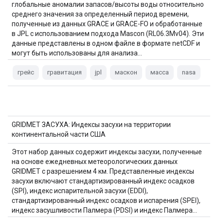
глобальные аномалии запасов/высоты воды относительно
среднего значения за определенный период времени,
полученные из данных GRACE и GRACE-FO и обработанные
в JPL с использованием подхода Mascon (RL06.3Mv04). Эти
данные представлены в одном файле в формате netCDF и
могут быть использованы для анализа…
грейс
гравитация
jpl
маскон
масса
nasa
GRIDMET ЗАСУХА: Индексы засухи на территории
континентальной части США
Этот набор данных содержит индексы засухи, полученные
на основе ежедневных метеорологических данных
GRIDMET с разрешением 4 км. Представленные индексы
засухи включают стандартизированный индекс осадков
(SPI), индекс испарительной засухи (EDDI),
стандартизированный индекс осадков и испарения (SPEI),
индекс засушливости Палмера (PDSI) и индекс Палмера…