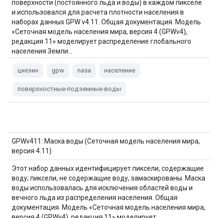
поверхности (постоянного льда и воды) в каждом пикселе
и использовался для расчета плотности населения в
наборах данных GPW v4.11. Общая документация. Модель
«Сеточная модель населения мира, версия 4 (GPWv4),
редакция 11» моделирует распределение глобального
населения Земли…
циезин
gpw
nasa
население
поверхностные-подземные-воды
GPWv411: Маска воды (Сеточная модель населения мира,
версия 4.11)
Этот набор данных идентифицирует пиксели, содержащие
воду; пиксели, не содержащие воду, замаскированы. Маска
воды использовалась для исключения областей воды и
вечного льда из распределения населения. Общая
документация. Модель «Сеточная модель населения мира,
версия 4 (GPWv4), редакция 11» моделирует