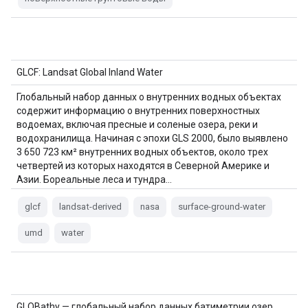
GLCF: Landsat Global Inland Water
Глобальный набор данных о внутренних водных объектах
содержит информацию о внутренних поверхностных
водоемах, включая пресные и соленые озера, реки и
водохранилища. Начиная с эпохи GLS 2000, было выявлено
3 650 723 км² внутренних водных объектов, около трех
четвертей из которых находятся в Северной Америке и
Азии. Бореальные леса и тундра…
glcf
landsat-derived
nasa
surface-ground-water
umd
water
GLOBathy — глобальный набор данных батиметрии озер.