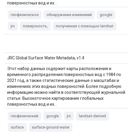
поверхностных вод и их…
геофизическое
обнаружение изменений
google
jrc
поверхность,
полученная с помощью landsat
JRC Global Surface Water Metadata, v1.4
Этот набор данных содержит карты расположения и
временного распределения поверхностных вод с 1984 по
2021 год, а также статистические данные о масштабах и
изменениях этих водных поверхностей. Более подробную
информацию можно найти в соответствующей журнальной
статье: Высокоточное картирование глобальных
поверхностных вод и их…
геофизический
google
jrc
landsat-derived
surface
surface-ground-water