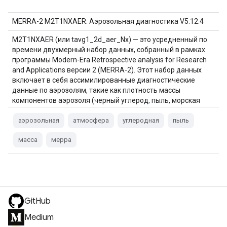
MERRA-2 M2T1NXAER: Аэрозольная диагностика V5.12.4
M2T1NXAER (или tavg1_2d_aer_Nx) — это усредненный по
времени двухмерный набор данных, собранный в рамках
программы Modern-Era Retrospective analysis for Research
and Applications версии 2 (MERRA-2). Этот набор данных
включает в себя ассимилированные диагностические
данные по аэрозолям, такие как плотность массы
компонентов аэрозоля (черный углерод, пыль, морская
соль, сульфаты и органический углерод), поверхностные…
аэрозольная
атмосфера
углеродная
пыль
масса
мерра
GitHub
Medium