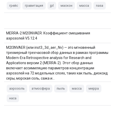
грейс
гравитация
jpl
маскон
масса
nasa
MERRA-2 M2I3NVAER: Коэффициент смешивания
аэрозолей V5.12.4
M2I3NVAER (или inst3_3d_aer_Nv) — это мгновенный
трехмерный трехчасовой сбор данных в рамках программы
Modern-Era Retrospective analysis for Research and
Applications версии 2 (MERRA-2). Этот сбор данных
включает ассимиляцию параметров концентрации
аэрозолей на 72 модельных слоях, таких как пыль, диоксид
серы, морская соль, сажа и…
аэрозоль
атмосфера
пыль
масса
мерра
наса