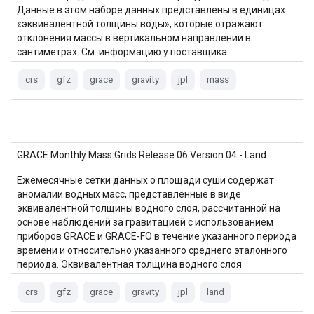
Данные в этом наборе данных представлены в единицах
«эквивалентной толщины воды», которые отражают
отклонения массы в вертикальном направлении в
сантиметрах. См. информацию у поставщика…
crs
gfz
grace
gravity
jpl
mass
GRACE Monthly Mass Grids Release 06 Version 04 - Land
Ежемесячные сетки данных о площади суши содержат
аномалии водных масс, представленные в виде
эквивалентной толщины водного слоя, рассчитанной на
основе наблюдений за гравитацией с использованием
приборов GRACE и GRACE-FO в течение указанного периода
времени и относительно указанного среднего эталонного
периода. Эквивалентная толщина водного слоя
представляет собой общую аномалию запасов наземных
вод…
crs
gfz
grace
gravity
jpl
land