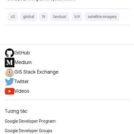
c2
global
l9
landsat
lc9
satellite-imagery
GitHub
Medium
GIS Stack Exchange
Twitter
Videos
Tương tác
Google Developer Program
Google Developer Groups