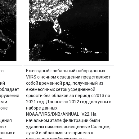
го
Ежегодный глобальный набор данных
VIIRS о ночном освещении представляет
ний
собой временной ряд, полученный из
 обладает
ежемесячных сеток усредненной
аружения
яркости без облаков за период с 2013 по
ом и
2021 год. Данные за 2022 год доступны в
зоне
наборе данных
NOAA/VIIRS/DNB/ANNUAL_V22. На
щения
начальном этапе фильтрации были
ных
удалены пиксели, освещенные Солнцем,
анных с
луной и облаками, что привело к
х
получению приблизительных