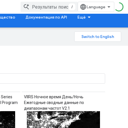
/
щество
Документация по API
Ещё
 Series
VIIRS Ночное время День/Ночь
al Program
Ежегодные сводные данные по
диапазонам частот V2.1