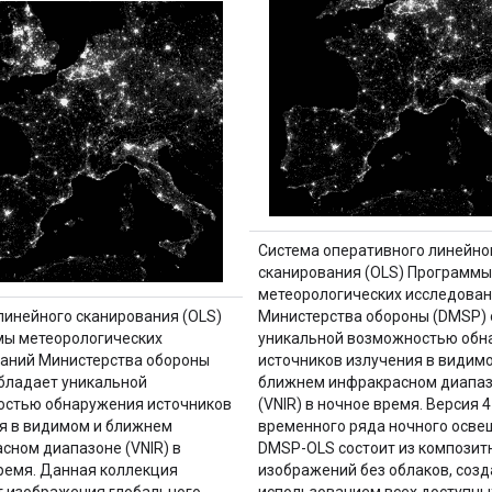
Система оперативного линейно
сканирования (OLS) Программы
метеорологических исследова
линейного сканирования (OLS)
Министерства обороны (DMSP)
ы метеорологических
уникальной возможностью обн
аний Министерства обороны
источников излучения в видим
бладает уникальной
ближнем инфракрасном диапа
стью обнаружения источников
(VNIR) в ночное время. Версия 4
я в видимом и ближнем
временного ряда ночного осве
сном диапазоне (VNIR) в
DMSP-OLS состоит из композит
ремя. Данная коллекция
изображений без облаков, созд
 изображения глобального
использованием всех доступны