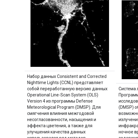
Набор данных Consistent and Corrected
Nighttime Lights (CCNL) представляет
собой переработанную версию данных
Система 
Operational Line-Scan System (OLS)
Программ
Version 4 из программы Defense
исследов
Meteorological Program (DMSP). Для
(DMSP) о
смягчения влияния межгодовой
возможно
несогласованности, насыщения и
излучени
эффекта цветения, а также для
инфракра
улучшения качества данных
ночное в
использовался ряд методов…
содержит