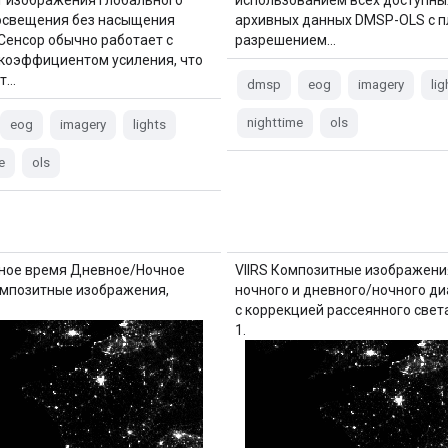
освещения без насыщения
архивных данных DMSP-OLS с 
 Сенсор обычно работает с
разрешением…
коэффициентом усиления, что
ет…
dmsp
eog
imagery
lig
nighttime
ols
eog
imagery
lights
e
ols
чное время Дневное/Ночное
VIIRS Композитные изображени
мпозитные изображения,
ночного и дневного/ночного д
с коррекцией рассеянного света
1.