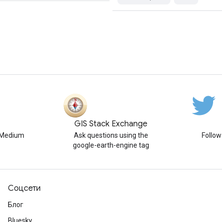
GIS Stack Exchange
n Medium
Ask questions using the
Follo
google-earth-engine tag
Соцсети
Блог
Bluesky