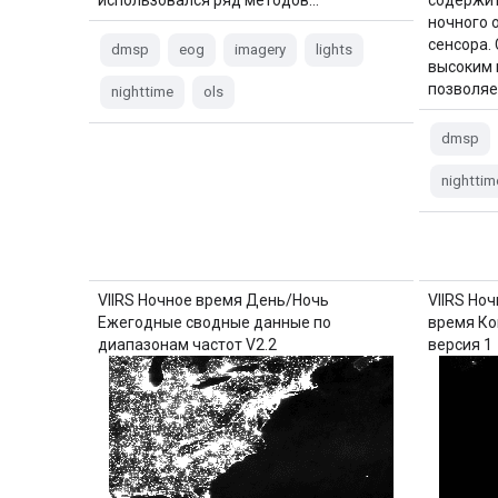
ночного 
сенсора.
dmsp
eog
imagery
lights
высоким 
позволя
nighttime
ols
dmsp
nighttim
VIIRS Ночное время День/Ночь
VIIRS Но
Ежегодные сводные данные по
время Ко
диапазонам частот V2.2
версия 1