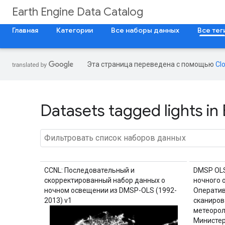
Earth Engine Data Catalog
Главная
Категории
Все наборы данных
Все тег
Эта страница переведена с помощью
Cl
Datasets tagged lights in
CCNL: Последовательный и
DMSP OLS
скорректированный набор данных о
ночного 
ночном освещении из DMSP-OLS (1992-
Оператив
2013) v1
сканиров
метеорол
Министер