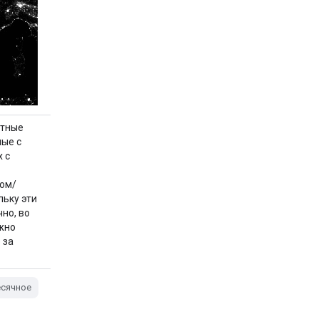
итные
ные с
 с
ном/
льку эти
но, во
жно
 за
сячное