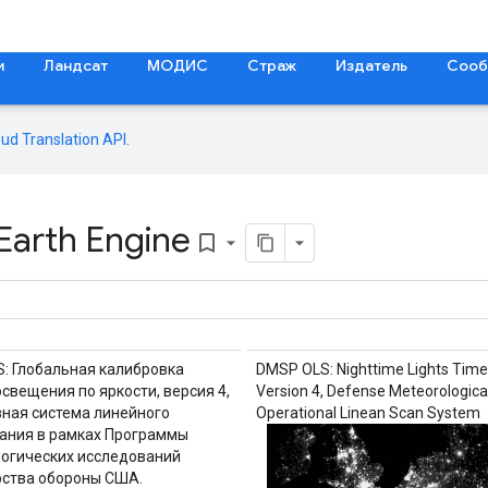
и
Ландсат
МОДИС
Страж
Издатель
Сооб
oud Translation API
.
 Earth Engine
bookmark_border
: Глобальная калибровка
DMSP OLS: Nighttime Lights Time
освещения по яркости, версия 4,
Version 4, Defense Meteorologic
ная система линейного
Operational Linean Scan System
ания в рамках Программы
огических исследований
ства обороны США.