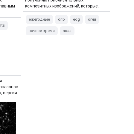
плавным
композитных изображений, которые…
ежегодные
dnb
eog
огни
hts
ночное время
noaa
я
иапазонов
, версия