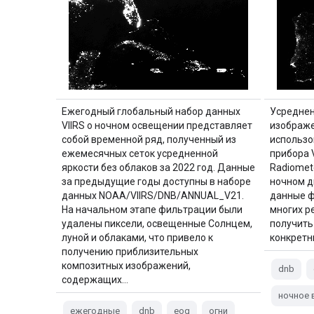
Ежегодный глобальный набор данных
Усреднен
VIIRS о ночном освещении представляет
изображе
собой временной ряд, полученный из
использо
ежемесячных сеток усредненной
прибора V
яркости без облаков за 2022 год. Данные
Radiomete
за предыдущие годы доступны в наборе
ночном д
данных NOAA/VIIRS/DNB/ANNUAL_V21.
данные ф
На начальном этапе фильтрации были
многих р
удалены пиксели, освещенные Солнцем,
получить
луной и облаками, что привело к
конкретн
получению приблизительных
композитных изображений,
dnb
содержащих…
ночное 
ежегодные
dnb
eog
огни