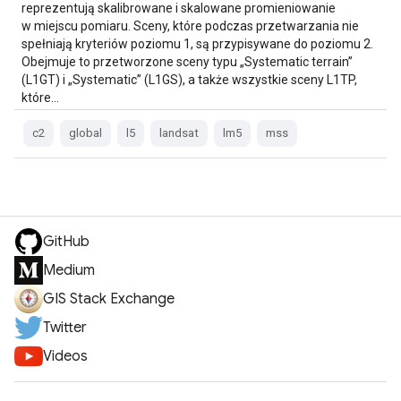
reprezentują skalibrowane i skalowane promieniowanie
w miejscu pomiaru. Sceny, które podczas przetwarzania nie
spełniają kryteriów poziomu 1, są przypisywane do poziomu 2.
Obejmuje to przetworzone sceny typu „Systematic terrain”
(L1GT) i „Systematic” (L1GS), a także wszystkie sceny L1TP,
które…
c2
global
l5
landsat
lm5
mss
GitHub
Medium
GIS Stack Exchange
Twitter
Videos