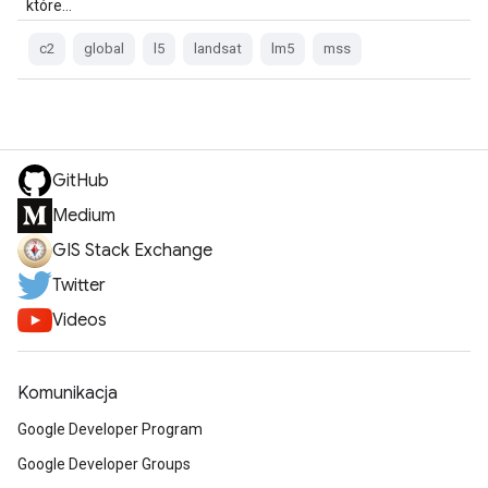
które…
c2
global
l5
landsat
lm5
mss
GitHub
Medium
GIS Stack Exchange
Twitter
Videos
Komunikacja
Google Developer Program
Google Developer Groups