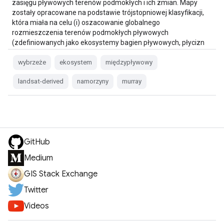
zasięgu pływowych terenów podmokłych i ich zmian. Mapy
zostały opracowane na podstawie trójstopniowej klasyfikacji,
która miała na celu (i) oszacowanie globalnego
rozmieszczenia terenów podmokłych pływowych
(zdefiniowanych jako ekosystemy bagien pływowych, płycizn
pływowych lub …
wybrzeże
ekosystem
międzypływowy
landsat-derived
namorzyny
murray
GitHub
Medium
GIS Stack Exchange
Twitter
Videos