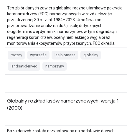
Ten zbiór danych zawiera globalne roczne ułamkowe pokrycie
koronami drzew (FCC) namorzynowych w rozdzielczości
przestrzennej 30 m z lat 1984–2023. Umożliwia on
przeprowadzanie analiz na dużą skalę dotyczących
długoterminowej dynamiki namorzynów, w tym degradacji i
regeneracji koron drzew, oceny niebieskiego węgla oraz
monitorowania ekosystemów przybrzeżnych. FCC określa
proporcję każdego piksela Landsat …
roczny
wybrzeże
las biomasa
globalny
landsat-derived
namorzyny
Globalny rozkład lasów namorzynowych, wersja 1
(2000)
Baza danych została przygotowana na podstawie danych