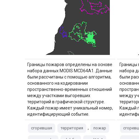
Границы пожаров определены на основе
Границы 
набора данных MODIS MCD64A1. Данные
набора д
были рассчитаны с помощью алгоритма,
были рас
основанного на кодировании
основанн
пространственно-временных отношений
простран
между участками выгоревших
между уч
территорий в графической структуре.
территор
Каждый пожар имеет уникальный номер,
Каждый п
идентифицирующий событие.
идентиф
,
сгоревшая
территория
пожар
сгорев