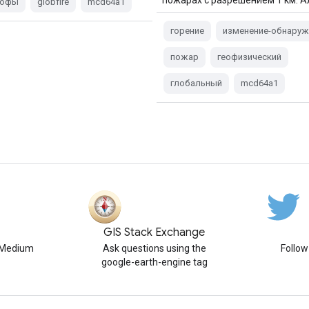
рофы
globfire
mcd64a1
горение
изменение-обнаруж
пожар
геофизический
глобальный
mcd64a1
GIS Stack Exchange
n Medium
Ask questions using the
Follo
google-earth-engine tag