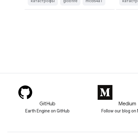
катастрофы
globfire
mcd64a1
катаст
GitHub
Medium
Earth Engine on GitHub
Follow our blog o