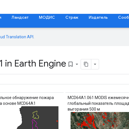
и
Ландсат
МОДИС
Страж
Издатель
Сооб
oud Translation API
.
in Earth Engine
bookmark_border
льное обнаружение пожара
MCD64A1.061 MODIS ежемесяч
 на основе MCD64A1
глобальный показатель площа
выгорания 500 м