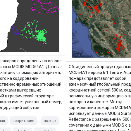
пожаров определены на основе
анных MODIS MCD64A1. Данные
Объединенный продукт данных
считаны с помощью алгоритма,
MCD64A1 версии 6.1 Terra и Aqu
ого на кодировании
пожарах представляет собой
ственно-временных отношений
ежемесячный глобальный проду
астками выгоревших
координатной сеткой 500 м, с
ий в графической структуре.
попиксельную информацию о 
ожар имеет уникальный номер,
пожаров и качестве. Метод
ицирующий событие.
картирования пожаров MCD64
использует данные MODIS Surf
Reflectance с разрешением 500 
,
шая
территория
пожар
сочетании с данными MODIS о 
пожарах с разрешением 1 км. 