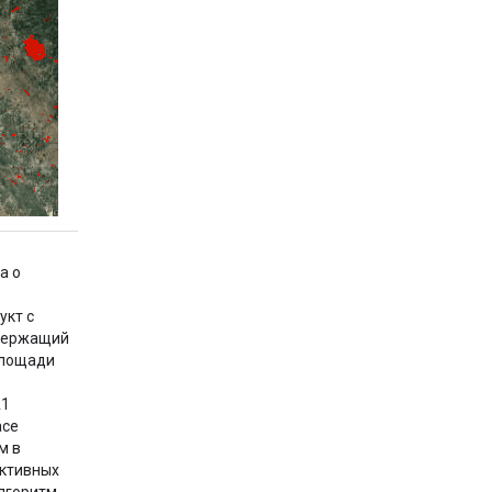
a о
кт с
одержащий
площади
A1
ace
м в
активных
Алгоритм…