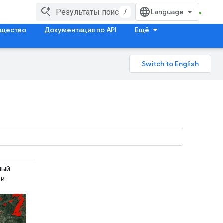
/
щество
Документация по API
Ещё
ный
ди