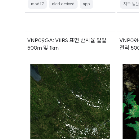
mod17
nlcd-derived
npp
지구 생
VNP09GA: VIIRS 표면 반사율 일일
VNP09H
500m 및 1km
전역 50