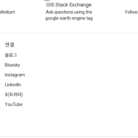
GIS Stack Exchange
n Medium
Ask questions using the
Follo
google-earth-engine tag
연결
블로그
Bluesky
Instagram
LinkedIn
X(트위터)
YouTube