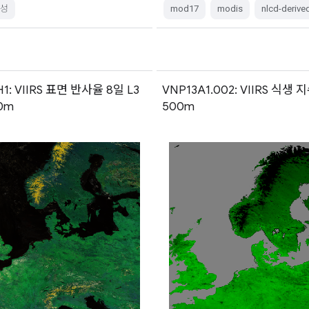
산성
mod17
modis
nlcd-derive
1: VIIRS 표면 반사율 8일 L3
VNP13A1.002: VIIRS 식생 
0m
500m