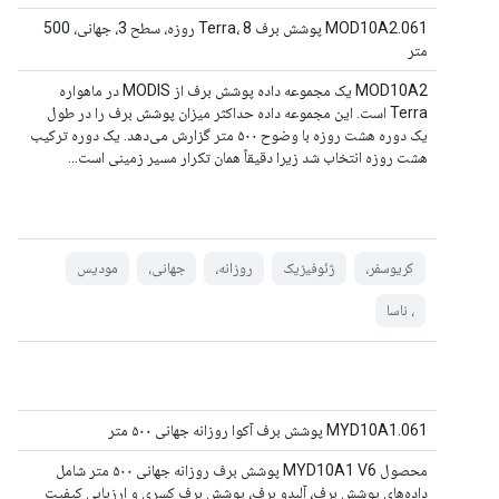
MOD10A2.061 پوشش برف Terra، 8 روزه، سطح 3، جهانی، 500
متر
MOD10A2 یک مجموعه داده پوشش برف از MODIS در ماهواره
Terra است. این مجموعه داده حداکثر میزان پوشش برف را در طول
یک دوره هشت روزه با وضوح ۵۰۰ متر گزارش می‌دهد. یک دوره ترکیب
هشت روزه انتخاب شد زیرا دقیقاً همان تکرار مسیر زمینی است...
کریوسفر،
ژئوفیزیک
روزانه،
جهانی،
مودیس
، ناسا
MYD10A1.061 پوشش برف آکوا روزانه جهانی ۵۰۰ متر
محصول MYD10A1 V6 پوشش برف روزانه جهانی ۵۰۰ متر شامل
داده‌های پوشش برف، آلبدو برف، پوشش برف کسری و ارزیابی کیفیت