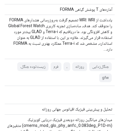
آماره‌های T پوشش گیاهی FORMA
یادداشت از WRI: WRI تصمیم گرفت به‌روزرسانی هشدارهای FORMA
را متوقف کند. هدف، ساده‌سازی تجربه کاربری Global Forest Watch
و کاهش افزونگی بود. ما دریافتیم که Terra-i و GLAD بیشتر مورد
استفاده قرار می‌گیرند. علاوه بر این، با استفاده از GLAD به عنوان
استاندارد، مشخص شد که Terra-i عملکرد بهتری نسبت به FORMA
دارد...
جنگل‌زدایی
روزانه
،
فرم
زیست‌توده جنگل،
gfw
تحلیل و پیش‌بینی فیزیک اقیانوس جهانی روزانه
میدان‌های میانگین روزانه دوبعدی فیزیک دریایی کوپرنیک
(cmems_mod_glo_phy_anfc_0.083deg_P1D-m) متغیرهای