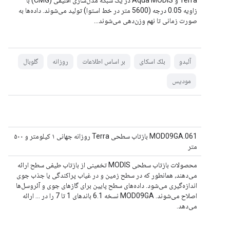
Terra و Aqua MODIS در یک شبکه مدل‌سازی اقلیمی (CMG) با
زاویه 0.05 درجه (5600 متر در خط استوا) تولید می‌شوند. داده‌ها به
صورت زمانی تا نهم وزن‌دهی می‌شوند...
آلبدو
بلک اسکای
بر اساس اطلاعات
روزانه
گلوبال
مودیس
MOD09GA.061 بازتاب سطحی Terra روزانه جهانی ۱ کیلومتر و ۵۰۰
متر
محصولات بازتاب سطحی MODIS تخمینی از بازتاب طیفی سطح ارائه
می‌دهند، همانطور که در سطح زمین و در غیاب پراکندگی یا جذب جوی
اندازه‌گیری می‌شود. داده‌های سطح پایین برای گازهای جوی و آئروسل‌ها
اصلاح می‌شوند. MOD09GA نسخه 6.1 باندهای 1 تا 7 را در ... ارائه
می‌دهد.