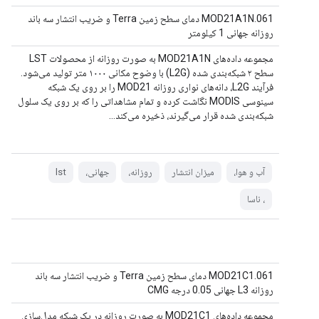
MOD21A1N.061 دمای سطح زمین Terra و ضریب انتشار سه باند
روزانه جهانی 1 کیلومتر
مجموعه داده‌های MOD21A1N به صورت روزانه از محصولات LST
سطح ۲ شبکه‌بندی شده (L2G) با وضوح مکانی ۱۰۰۰ متر تولید می‌شود.
فرآیند L2G، دانه‌های نواری روزانه MOD21 را بر روی یک شبکه
سینوسی MODIS نگاشت کرده و تمام مشاهداتی را که بر روی یک سلول
شبکه‌بندی شده قرار می‌گیرند، ذخیره می‌کند...
آب و هوا،
میزان انتشار
روزانه،
جهانی،
lst
، ناسا
MOD21C1.061 دمای سطح زمین Terra و ضریب انتشار سه باند
روزانه L3 جهانی 0.05 درجه CMG
مجموعه داده‌های MOD21C1 به صورت روزانه در یک شبکه مدل‌سازی