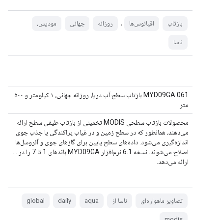
،
بازتاب
اقیانوس‌ها
روزانه
جهانی
مودیس،
ناسا
MYD09GA.061 بازتاب سطح آب دریا، روزانه جهانی، ۱ کیلومتر و ۵۰۰
متر
محصولات بازتاب سطحی MODIS تخمینی از بازتاب طیفی سطح ارائه
می‌دهند، همانطور که در سطح زمین و در غیاب پراکندگی یا جذب جوی
اندازه‌گیری می‌شود. داده‌های سطح پایین برای گازهای جوی و آئروسل‌ها
اصلاح می‌شوند. نسخه 6.1 نرم‌افزار MYD09GA باندهای 1 تا 7 را در ...
ارائه می‌دهد.
تصاویر ماهواره‌ای
ناسا از
aqua
daily
global
modis