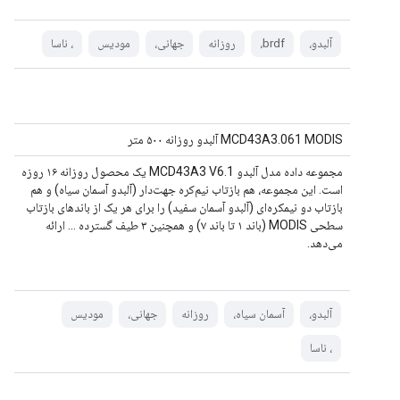
آلبدو،
brdf،
روزانه
جهانی،
مودیس
، ناسا
MCD43A3.061 MODIS آلبدو روزانه ۵۰۰ متر
مجموعه داده مدل آلبدو MCD43A3 V6.1 یک محصول روزانه ۱۶ روزه
است. این مجموعه، هم بازتاب نیم‌کره جهت‌دار (آلبدو آسمان سیاه) و هم
بازتاب دو نیمکره‌ای (آلبدو آسمان سفید) را برای هر یک از باندهای بازتاب
سطحی MODIS (باند ۱ تا باند ۷) و همچنین ۳ طیف گسترده ... ارائه
می‌دهد.
آلبدو،
آسمان سیاه،
روزانه
جهانی،
مودیس
، ناسا