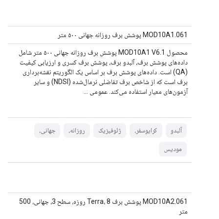
MOD10A1.061 پوشش برف روزانه جهانی ۵۰۰ متر
محصول MOD10A1 V6.1 پوشش برف روزانه جهانی ۵۰۰ متر شامل
داده‌های پوشش برف، آلبدو برف، پوشش برف کسری و ارزیابی کیفیت
(QA) است. داده‌های پوشش برف بر اساس یک الگوریتم نقشه‌برداری
برف است که از شاخص برف تفاضلی نرمال‌شده (NDSI) و سایر
آزمون‌های معیار استفاده می‌کند. عمومی ...
آلبدو
کرایوسفر،
ژئوفیزیک
روزانه،
جهانی،
مودیس
MOD10A2.061 پوشش برف Terra، 8 روزه، سطح 3، جهانی، 500
متر