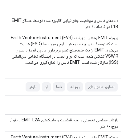
داده‌های تابش و موقعیت جغرافیایی کالیبره شده توسط حسگر EMIT
L1B در فاصله ۶۰ متر
پروژه EMIT بخشی از برنامه Earth Venture-Instrument (EV-I)
است که توسط مدیر برنامه بخش علوم زمین ناسا (ESD) هدایت
می‌شود. EMIT از یک طیف‌سنج تصویربرداری مادون قرمز دایسون
VSWIR تشکیل شده است که برای نصب در ایستگاه فضایی بین‌المللی
(ISS) سازگار شده است. EMIT تابش را اندازه‌گیری می‌کند...
تصاویر ماهواره‌ای
روزانه
ناسا
از
تابش
بازتاب سطحی تخمینی و عدم قطعیت و ماسک‌های EMIT L2A با طول
موج ۶۰ متر
پروژه EMIT بخشی از برنامه Earth Venture-Instrument (EV-I)