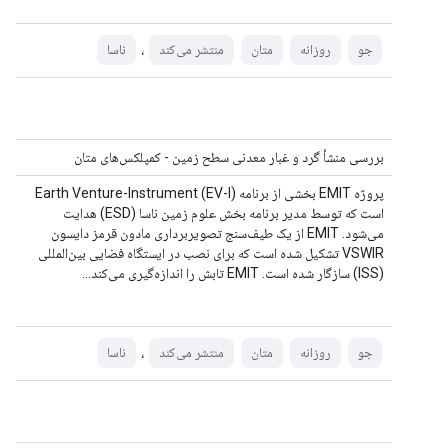
،
جو
روزانه
متان
منتشر می‌کند
ناسا
بررسی منشأ گرد و غبار معدنی سطح زمین - کمپلکس‌های متان
پروژه EMIT بخشی از برنامه Earth Venture-Instrument (EV-I)
است که توسط مدیر برنامه بخش علوم زمین ناسا (ESD) هدایت
می‌شود. EMIT از یک طیف‌سنج تصویربرداری مادون قرمز دایسون
VSWIR تشکیل شده است که برای نصب در ایستگاه فضایی بین‌المللی
(ISS) سازگار شده است. EMIT تابش را اندازه‌گیری می‌کند...
،
جو
روزانه
متان
منتشر می‌کند
ناسا