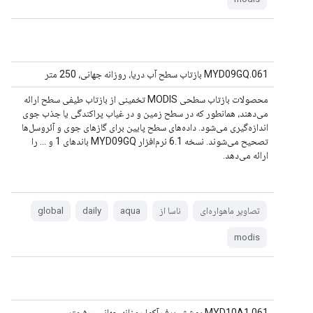
MYD09GQ.061 بازتاب سطح آب دریا، روزانه جهانی، 250 متر
محصولات بازتاب سطحی MODIS تخمینی از بازتاب طیفی سطح ارائه
می‌دهند، همانطور که در سطح زمین و در غیاب پراکندگی یا جذب جوی
اندازه‌گیری می‌شود. داده‌های سطح پایین برای گازهای جوی و آئروسل‌ها
تصحیح می‌شوند. نسخه 6.1 نرم‌افزار MYD09GQ باندهای 1 و ... را
ارائه می‌دهد.
تصاویر ماهواره‌ای
ناسا از
aqua
daily
global
modis
MYD10A1.061 پوشش برف آکوا روزانه جهانی ۵۰۰ متر