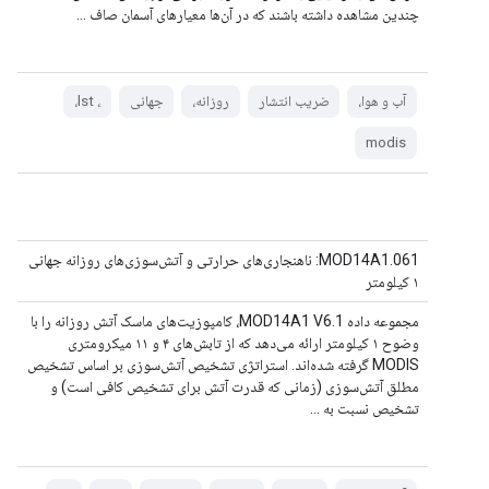
چندین مشاهده داشته باشند که در آن‌ها معیارهای آسمان صاف ...
آب و هوا،
ضریب انتشار
روزانه،
جهانی
، lst،
modis
MOD14A1.061: ناهنجاری‌های حرارتی و آتش‌سوزی‌های روزانه جهانی
۱ کیلومتر
مجموعه داده MOD14A1 V6.1، کامپوزیت‌های ماسک آتش روزانه را با
وضوح ۱ کیلومتر ارائه می‌دهد که از تابش‌های ۴ و ۱۱ میکرومتری
MODIS گرفته شده‌اند. استراتژی تشخیص آتش‌سوزی بر اساس تشخیص
مطلق آتش‌سوزی (زمانی که قدرت آتش برای تشخیص کافی است) و
تشخیص نسبت به ...