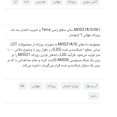
آتش سوزی
روزانه
جهانی
مودیس
ناسا
ترا
MOD21A1D.061 دمای سطح زمین Terra و ضریب انتشار سه باند
روزانه جهانی 1 کیلومتر
مجموعه داده‌های MOD21A1D به صورت روزانه از محصولات LST
میانی سطح ۲ شبکه‌بندی شده (L2G) در طول روز با وضوح مکانی ۱۰۰۰
متر تولید می‌شود. فرآیند L2G، دانه‌های نواری روزانه MOD21 را بر
روی یک شبکه سینوسی MODIS نگاشت کرده و تمام مشاهداتی را که بر
روی یک سلول شبکه‌بندی شده قرار می‌گیرند، ذخیره می‌کند...
آب و هوا،
میزان انتشار
روزانه،
جهانی،
lst
، ناسا