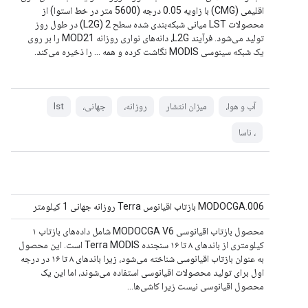
اقلیمی (CMG) با زاویه 0.05 درجه (5600 متر در خط استوا) از
محصولات LST میانی شبکه‌بندی شده سطح 2 (L2G) در طول روز
تولید می‌شود. فرآیند L2G، دانه‌های نواری روزانه MOD21 را بر روی
یک شبکه سینوسی MODIS نگاشت کرده و همه ... را ذخیره می‌کند.
آب و هوا،
میزان انتشار
روزانه،
جهانی،
lst
، ناسا
MODOCGA.006 بازتاب اقیانوس Terra روزانه جهانی 1 کیلومتر
محصول بازتاب اقیانوسی MODOCGA V6 شامل داده‌های بازتاب ۱
کیلومتری از باندهای ۸ تا ۱۶ سنجنده Terra MODIS است. این محصول
به عنوان بازتاب اقیانوسی شناخته می‌شود، زیرا باندهای ۸ تا ۱۶ در درجه
اول برای تولید محصولات اقیانوسی استفاده می‌شوند، اما این یک
محصول اقیانوسی نیست زیرا کاشی‌ها...