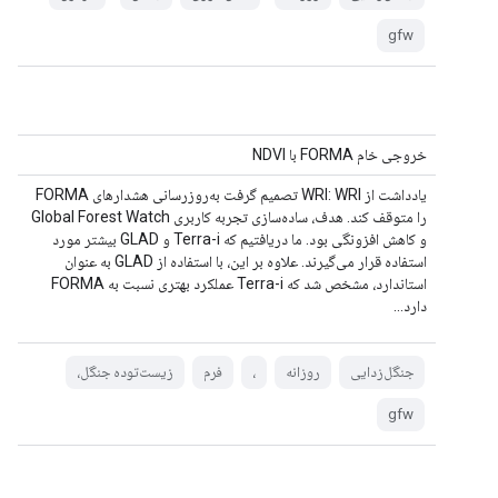
gfw
خروجی خام FORMA با NDVI
یادداشت از WRI: WRI تصمیم گرفت به‌روزرسانی هشدارهای FORMA
را متوقف کند. هدف، ساده‌سازی تجربه کاربری Global Forest Watch
و کاهش افزونگی بود. ما دریافتیم که Terra-i و GLAD بیشتر مورد
استفاده قرار می‌گیرند. علاوه بر این، با استفاده از GLAD به عنوان
استاندارد، مشخص شد که Terra-i عملکرد بهتری نسبت به FORMA
دارد...
جنگل‌زدایی
روزانه
،
فرم
زیست‌توده جنگل،
gfw