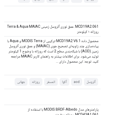
MCD19A2.061: عمق نوری آئروسل زمینی Terra & Aqua MAIAC
روزانه ۱ کیلومتر
محصول داده MCD19A2 V6.1 ترکیبی از MODIS Terra و Aqua با
پیاده‌سازی چند زاویه‌ای تصحیح جوی (MAIAC) و عمق نوری آئروسل
زمین (AOD) با شبکه‌بندی سطح 2 است که روزانه با وضوح 1 کیلومتر
تولید می‌شود. برای اطلاعات بیشتر به راهنمای کاربر MAIAC مراجعه
کنید. توجه: این محصول دارای ...
آئروسل
aod
آکوا
اتمسفر
روزانه
جهانی
پارامترهای مدل MODIS BRDF-Albedo با استفاده از
MCD43A1.061، روزانه ۵۰۰ متر