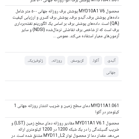
محصول MYD10A1 V6 پوشش برف روزانه جهانی ۵۰۰ متر شامل
داده‌های پوشش برف، آلبدو برف، پوشش برف کسری و ارزیابی کیفیت
(QA) است. داده‌های پوشش برف بر اساس یک الگوریتم نقشه‌برداری
برف است که از شاخص برف تفاضلی نرمال‌شده (NDSI) و سایر
آزمون‌های معیار استفاده می‌کند. عمومی ...
آلبدو،
آکوا،
کریوسفر،
روزانه،
ژئوفیزیک،
جهانی
MYD11A1.061 دمای سطح زمین و ضریب انتشار روزانه جهانی 1
کیلومتر در آکوا
محصول MYD11A1 V6.1 مقادیر روزانه دمای سطح زمین (LST) و
ضریب گسیلندگی را در یک شبکه 1200 در 1200 کیلومتری ارائه
می‌دهد. مقدار دما از محصول نوار MYD11_L2 مشتق شده است. در