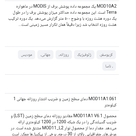
MOD10A2 یک مجموعه داده پوشش برف از MODIS در ماهواره
Terra است. این مجموعه داده حداکثر میزان پوشش برف را در طول
یک دوره هشت روزه با وضوح ۵۰۰ متر گزارش می‌دهد. یک دوره ترکیب
هشت روزه انتخاب شد زیرا دقیقاً همان تکرار مسیر زمینی است...
کریوسفر،
ژئوفیزیک
روزانه،
جهانی،
مودیس
، ناسا
MOD11A1.061 دمای سطح زمین و ضریب انتشار روزانه جهانی 1
کیلومتر
محصول MOD11A1 V6.1 مقادیر روزانه دمای سطح زمین (LST) و
ضریب گسیلندگی را در یک شبکه 1200 در 1200 کیلومتری ارائه
می‌دهد. مقدار دما از محصول نوار MOD11_L2 مشتق شده است. در
عرض‌های جغرافیایی بالاتر از 30 درجه، برخی از پیکسل‌ها ممکن است