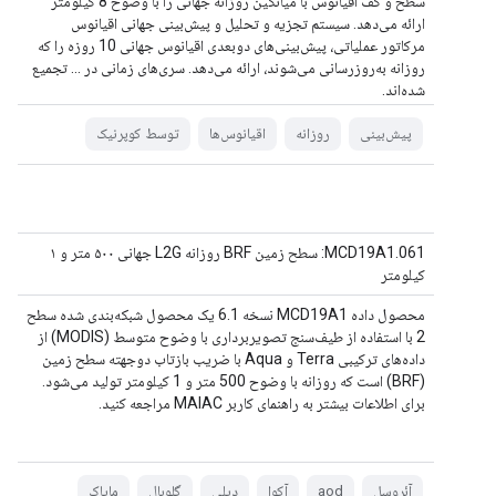
سطح و کف اقیانوس با میانگین روزانه جهانی را با وضوح 8 کیلومتر
ارائه می‌دهد. سیستم تجزیه و تحلیل و پیش‌بینی جهانی اقیانوس
مرکاتور عملیاتی، پیش‌بینی‌های دوبعدی اقیانوس جهانی 10 روزه را که
روزانه به‌روزرسانی می‌شوند، ارائه می‌دهد. سری‌های زمانی در ... تجمیع
شده‌اند.
پیش‌بینی
روزانه
اقیانوس‌ها
توسط کوپرنیک
MCD19A1.061: سطح زمین BRF روزانه L2G جهانی ۵۰۰ متر و ۱
کیلومتر
محصول داده MCD19A1 نسخه 6.1 یک محصول شبکه‌بندی شده سطح
2 با استفاده از طیف‌سنج تصویربرداری با وضوح متوسط ​​(MODIS) از
داده‌های ترکیبی Terra و Aqua با ضریب بازتاب دوجهته سطح زمین
(BRF) است که روزانه با وضوح 500 متر و 1 کیلومتر تولید می‌شود.
برای اطلاعات بیشتر به راهنمای کاربر MAIAC مراجعه کنید.
آئروسل
aod
آکوا
دیلی
گلوبال
مایاک