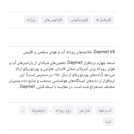
کلروفیل-a
کوپرنیکوس،
اقیانوس‌های
روزانه
Daymet V4: خلاصه‌های روزانه آب و هوای سطحی و اقلیمی
نسخه چهارم نرم‌افزار Daymet، تخمین‌های شبکه‌ای از پارامترهای آب و
هوای روزانه برای آمریکای شمالی قاره‌ای، هاوایی و پورتوریکو ارائه
می‌دهد (داده‌های پورتوریکو از سال ۱۹۵۰ در دسترس است). این
نرم‌افزار از داده‌های ایستگاه‌های هواشناسی منتخب و منابع داده پشتیبان
مختلف استخراج شده است. در مقایسه با نسخه قبلی، Daymet ...
،
آب و هوا،
شار نور
روز روزانه
ژئوفیزیک
،
ناسا