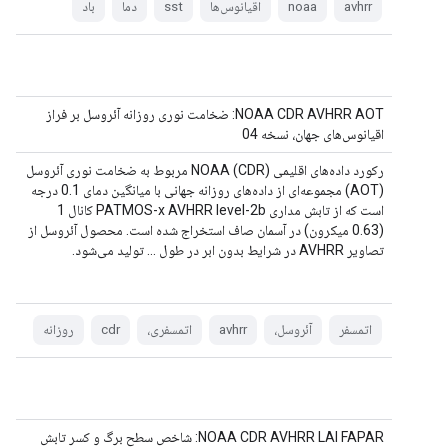
avhrr
noaa
اقیانوس‌ها
sst
دما
باد
NOAA CDR AVHRR AOT: ضخامت نوری روزانه آئروسل بر فراز
اقیانوس‌های جهان، نسخه 04
رکورد داده‌های اقلیمی NOAA (CDR) مربوط به ضخامت نوری آئروسل
(AOT) مجموعه‌ای از داده‌های روزانه جهانی با میانگین دمای 0.1 درجه
است که از تابش مداری PATMOS-x AVHRR level-2b کانال 1
(0.63 میکرون) در آسمان صاف استخراج شده است. محصول آئروسل از
تصاویر AVHRR در شرایط بدون ابر در طول ... تولید می‌شود.
اتمسفر
آئروسل،
avhrr
اتمسفری،
cdr
روزانه
NOAA CDR AVHRR LAI FAPAR: شاخص سطح برگ و کسر تابش