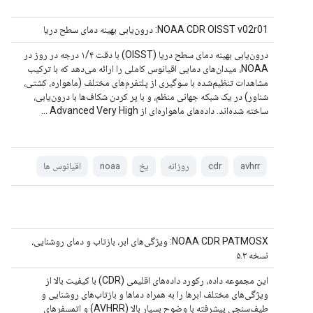
NOAA CDR OISST v02r01: درون‌یابی بهینه دمای سطح دریا
درون‌یابی بهینه دمای سطح دریا (OISST) با دقت ۱/۴ درجه در روز در
NOAA، میدان‌های دمایی اقیانوس کاملی را ارائه می‌دهد که با ترکیب
مشاهدات تنظیم‌شده با سوگیری از پلتفرم‌های مختلف (ماهواره، کشتی،
شناور) در یک شبکه جهانی منظم، و با پر کردن شکاف‌ها با درون‌یابی،
ساخته شده‌اند. داده‌های ماهواره‌ای از Advanced Very High ...
avhrr
cdr
روزانه
یخ
noaa
اقیانوس ها
NOAA CDR PATMOSX: ویژگی‌های ابر، بازتاب و دمای روشنایی،
نسخه ۵.۳
این مجموعه داده، رکورد داده‌های اقلیمی (CDR) با کیفیت بالا از
ویژگی‌های مختلف ابرها را به همراه دماها و بازتاب‌های روشنایی و
طیف‌سنجی پیشرفته با وضوح بسیار بالا (AVHRR) و اتمسفرهای