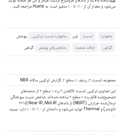
بهبودیافته (EVI) از باندهای فروسرخ نزدیک، قرمز و آبی هر صحنه تولید
می‌شود و مقدار آن از ۱.۰- تا ۱.۰ متغیر است. به Huete مراجعه کنید…
اوی
پوشش
ماهواره
لندست
، ماهواره لندست ترکیبی،
گیاهی
گیاهی
ایالات متحده
، شاخص‌های پوشش
مجموعه لندست ۲، ردیف ۱، سطح ۲، گزارش ترکیبی سالانه NBR
این تصاویر ترکیبی لندست کالکشن ۲ رده ۱ سطح ۲ از صحنه‌های
تصحیح‌شده قائم رده ۱ سطح ۲ ساخته شده‌اند. شاخص نسبت سوختگی
نرمال‌شده حرارتی (NBRT) از باندهای Near-IR، Mid-IR (۲۲۱۵
نانومتر) و Thermal تولید می‌شود و دامنه‌ای از ۱.۰- تا ۱.۰ دارد. ببینید
...