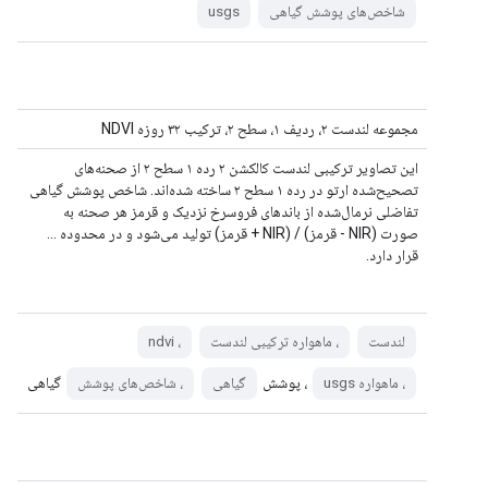
شاخص‌های پوشش گیاهی
usgs
مجموعه لندست ۲، ردیف ۱، سطح ۲، ترکیب ۳۲ روزه NDVI
این تصاویر ترکیبی لندست کالکشن ۲ رده ۱ سطح ۲ از صحنه‌های
تصحیح‌شده ارتو در رده ۱ سطح ۲ ساخته شده‌اند. شاخص پوشش گیاهی
تفاضلی نرمال‌شده از باندهای فروسرخ نزدیک و قرمز هر صحنه به
صورت (NIR - قرمز) / (NIR + قرمز) تولید می‌شود و در محدوده ...
قرار دارد.
لندست
، ماهواره ترکیبی لندست
، ndvi
، پوشش
گیاهی
، ماهواره usgs
گیاهی
، شاخص‌های پوشش