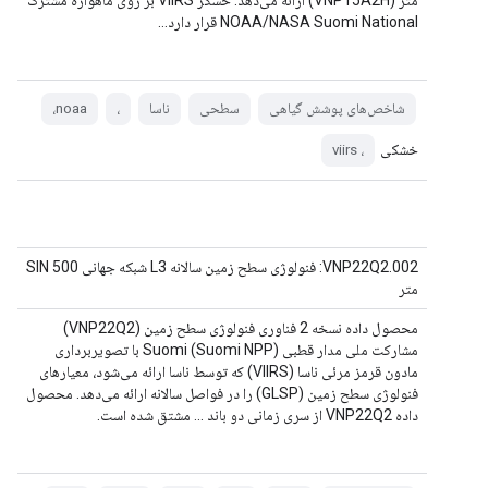
متر (VNP15A2H) ارائه می‌دهد. حسگر VIIRS بر روی ماهواره مشترک
NOAA/NASA Suomi National قرار دارد…
شاخص‌های پوشش گیاهی
سطحی
ناسا
،
noaa،
خشکی
، viirs
VNP22Q2.002: فنولوژی سطح زمین سالانه L3 شبکه جهانی SIN 500
متر
محصول داده نسخه 2 فناوری فنولوژی سطح زمین (VNP22Q2)
مشارکت ملی مدار قطبی Suomi (Suomi NPP) با تصویربرداری
مادون قرمز مرئی ناسا (VIIRS) که توسط ناسا ارائه می‌شود، معیارهای
فنولوژی سطح زمین (GLSP) را در فواصل سالانه ارائه می‌دهد. محصول
داده VNP22Q2 از سری زمانی دو باند ... مشتق شده است.