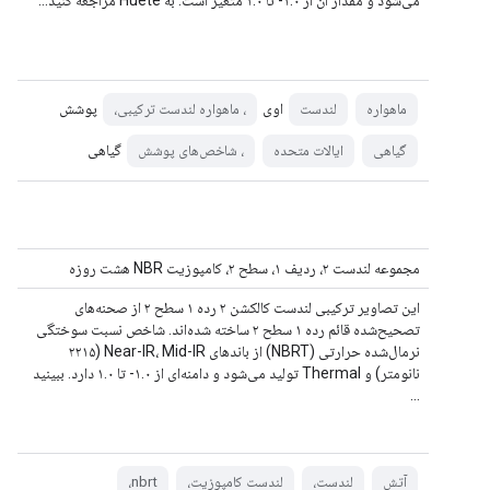
می‌شود و مقدار آن از ۱.۰- تا ۱.۰ متغیر است. به Huete مراجعه کنید…
اوی
پوشش
ماهواره
لندست
، ماهواره لندست ترکیبی،
گیاهی
گیاهی
ایالات متحده
، شاخص‌های پوشش
مجموعه لندست ۲، ردیف ۱، سطح ۲، کامپوزیت NBR هشت روزه
این تصاویر ترکیبی لندست کالکشن ۲ رده ۱ سطح ۲ از صحنه‌های
تصحیح‌شده قائم رده ۱ سطح ۲ ساخته شده‌اند. شاخص نسبت سوختگی
نرمال‌شده حرارتی (NBRT) از باندهای Near-IR، Mid-IR (۲۲۱۵
نانومتر) و Thermal تولید می‌شود و دامنه‌ای از ۱.۰- تا ۱.۰ دارد. ببینید
...
آتش
لندست،
لندست کامپوزیت،
nbrt،