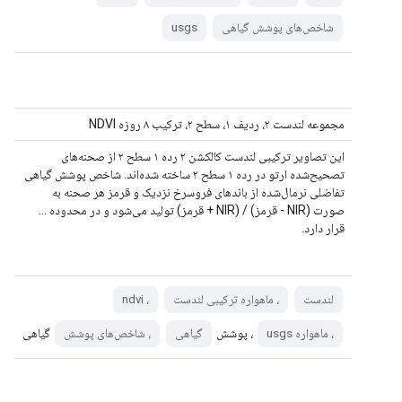
شاخص‌های پوشش گیاهی
usgs
مجموعه لندست ۲، ردیف ۱، سطح ۲، ترکیب ۸ روزه NDVI
این تصاویر ترکیبی لندست کالکشن ۲ رده ۱ سطح ۲ از صحنه‌های
تصحیح‌شده ارتو در رده ۱ سطح ۲ ساخته شده‌اند. شاخص پوشش گیاهی
تفاضلی نرمال‌شده از باندهای فروسرخ نزدیک و قرمز هر صحنه به
صورت (NIR - قرمز) / (NIR + قرمز) تولید می‌شود و در محدوده ...
قرار دارد.
لندست
، ماهواره ترکیبی لندست
، ndvi
، پوشش
گیاهی
، ماهواره usgs
گیاهی
، شاخص‌های پوشش