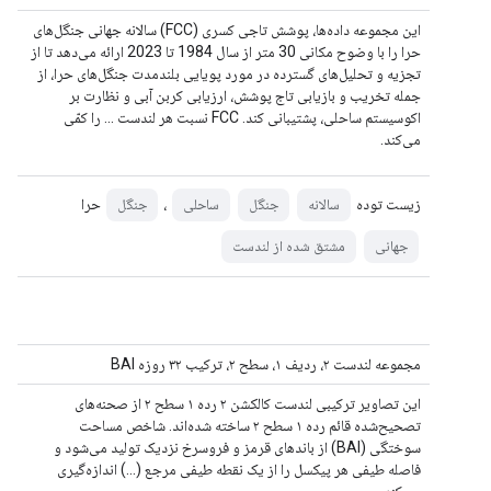
این مجموعه داده‌ها، پوشش تاجی کسری (FCC) سالانه جهانی جنگل‌های
حرا را با وضوح مکانی 30 متر از سال 1984 تا 2023 ارائه می‌دهد تا از
تجزیه و تحلیل‌های گسترده در مورد پویایی بلندمدت جنگل‌های حرا، از
جمله تخریب و بازیابی تاج پوشش، ارزیابی کربن آبی و نظارت بر
اکوسیستم ساحلی، پشتیبانی کند. FCC نسبت هر لندست ... را کمّی
می‌کند.
زیست توده
،
حرا
سالانه
جنگل
ساحلی
جنگل
جهانی
مشتق شده از لندست
مجموعه لندست ۲، ردیف ۱، سطح ۲، ترکیب ۳۲ روزه BAI
این تصاویر ترکیبی لندست کالکشن ۲ رده ۱ سطح ۲ از صحنه‌های
تصحیح‌شده قائم رده ۱ سطح ۲ ساخته شده‌اند. شاخص مساحت
سوختگی (BAI) از باندهای قرمز و فروسرخ نزدیک تولید می‌شود و
فاصله طیفی هر پیکسل را از یک نقطه طیفی مرجع (...) اندازه‌گیری