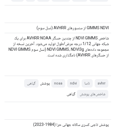
GIMMS NDVI از سنسورهای AVHRR (نسل سوم)
شاخص NDVI GIMMS از چندین حسگر AVHRR NOAA برای یک
شبکه جهانی 1/12 درجه عرض/طول تولید می‌شود. آخرین نسخه از
مجموعه داده‌های NDVI GIMMS، NDVI3g (نسل سوم NDVI GIMMS
از حسگرهای AVHRR) نامگذاری شده است.
پوشش
avhrr
ناسا
ndvi
noaa
گیاهی
گیاهی
شاخص‌های پوشش
پوشش تاجی کسری سالانه جهانی حرا (1984-2023)