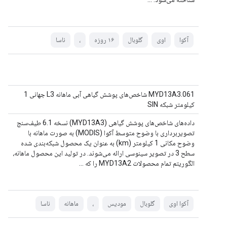
آکوا
اوی
گلوبال
۱۶ روزه
،
ناسا
MYD13A3.061 شاخص‌های پوشش گیاهی آبی ماهانه L3 جهانی 1
کیلومتر شبکه SIN
داده‌های شاخص‌های پوشش گیاهی (MYD13A3) نسخه 6.1 طیف‌سنج
تصویربرداری با وضوح متوسط ​​آکوا (MODIS) به صورت ماهانه با
وضوح مکانی 1 کیلومتر (km) به عنوان یک محصول شبکه‌بندی شده
سطح 3 در تصویر سینوسی ارائه می‌شوند. در تولید این محصول ماهانه،
الگوریتم تمام محصولات MYD13A2 را که ...
آکوا اوی
گلوبال
مودیس
،
ماهانه
ناسا