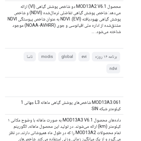
محصول MOD13A2 V6.1 دو شاخص پوشش گیاهی (VI) ارائه
می‌دهد: شاخص پوشش گیاهی تفاضلی نرمال‌شده (NDVI) و شاخص
پوشش گیاهی بهبودیافته (EVI). NDVI به عنوان شاخص پیوستگی NDVI
مشتق‌شده از اداره ملی اقیانوسی و جوی (NOAA-AVHRR) موجود
شناخته می‌شود. ...
برنامه ۱۶ روزه
evi
global
modis
ناسا
ndvi
MOD13A3.061 شاخص‌های پوشش گیاهی ماهانه L3 جهانی 1
کیلومتر شبکه SIN
داده‌های محصول MOD13A3 V6.1 به صورت ماهانه با وضوح مکانی ۱
کیلومتر (km) ارائه می‌شوند. در تولید این محصول ماهانه، الگوریتم
تمام محصولات MOD13A2 را که در طول ماه همپوشانی دارند، در نظر
می‌گیرد و از یک میانگین زمانی وزنی استفاده می‌کند. شاخص‌های