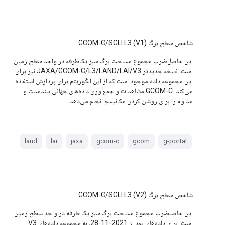
شاخص سطح برگ GCOM-C/SGLI L3 (V1)
این حاصل‌ضرب مجموع مساحت برگ سبز یک‌طرفه در واحد سطح زمین
است. نسخه جدیدتر JAXA/GCOM-C/L3/LAND/LAI/V3 نیز برای
این مجموعه داده موجود است که از این الگوریتم برای پردازش استفاده
می‌کند. GCOM-C مشاهدات و جمع‌آوری داده‌های جهانی بلندمدت و
مداوم را برای روشن کردن مکانیسم انجام می‌دهد...
land
lai
jaxa
gcom-c
gcom
g-portal
شاخص سطح برگ GCOM-C/SGLI L3 (V2)
این حاصلضرب مجموع مساحت برگ سبز یک طرفه در واحد سطح زمین
است. برای داده‌های بعد از 2021-11-28، به مجموعه داده‌های V3