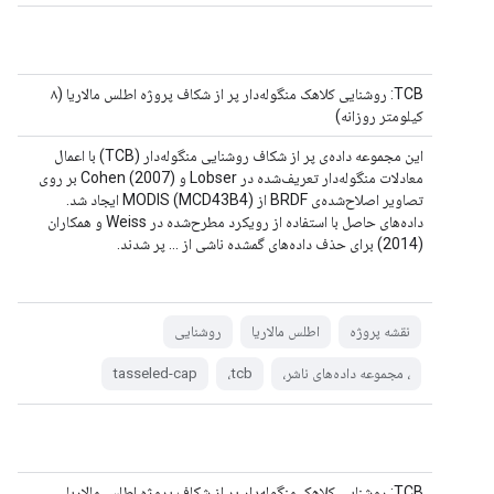
TCB: روشنایی کلاهک منگوله‌دار پر از شکاف پروژه اطلس مالاریا (۸
کیلومتر روزانه)
این مجموعه داده‌ی پر از شکاف روشنایی منگوله‌دار (TCB) با اعمال
معادلات منگوله‌دار تعریف‌شده در Lobser و Cohen (2007) بر روی
تصاویر اصلاح‌شده‌ی BRDF از MODIS (MCD43B4) ایجاد شد.
داده‌های حاصل با استفاده از رویکرد مطرح‌شده در Weiss و همکاران
(2014) برای حذف داده‌های گمشده ناشی از ... پر شدند.
نقشه پروژه
اطلس مالاریا
روشنایی
، مجموعه داده‌های ناشر،
tcb،
tasseled-cap
TCB: روشنایی کلاهک منگوله‌دار پر از شکاف پروژه اطلس مالاریا