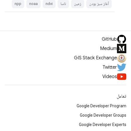
آغاز سبز بودن
زمین
ناسا
ndvi
noaa
npp
GitHub
Medium
GIS Stack Exchange
Twitter
Videos
تعامل
Google Developer Program
Google Developer Groups
Google Developer Experts