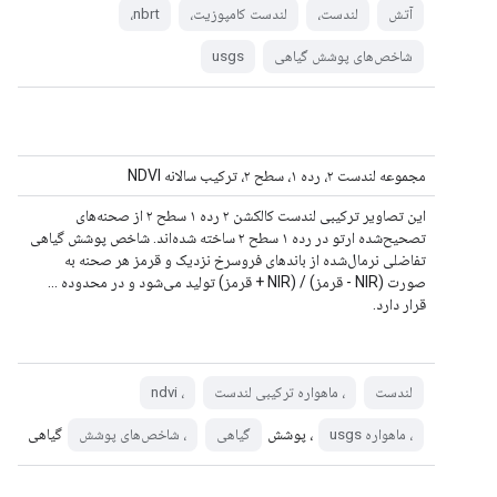
آتش
لندست،
لندست کامپوزیت،
nbrt،
شاخص‌های پوشش گیاهی
usgs
مجموعه لندست ۲، رده ۱، سطح ۲، ترکیب سالانه NDVI
این تصاویر ترکیبی لندست کالکشن ۲ رده ۱ سطح ۲ از صحنه‌های
تصحیح‌شده ارتو در رده ۱ سطح ۲ ساخته شده‌اند. شاخص پوشش گیاهی
تفاضلی نرمال‌شده از باندهای فروسرخ نزدیک و قرمز هر صحنه به
صورت (NIR - قرمز) / (NIR + قرمز) تولید می‌شود و در محدوده ...
قرار دارد.
لندست
، ماهواره ترکیبی لندست
، ndvi
، پوشش
گیاهی
، ماهواره usgs
گیاهی
، شاخص‌های پوشش