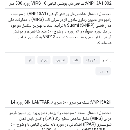
VNP13A1.002: شاخص‌های پوشش گیاهی VIIRS 16 روزه 500 متر
محصول داده‌های شاخص‌های پوشش گیاهی (VNP13A1) از مجموعه
رادیومتر تصویربرداری مادون قرمز مرئی ناسا (VIIRS) با مشارکت ملی
مدار قطبی Suomi (S-NPP) با فرآیند انتخاب بهترین پیکسل موجود
در یک دوره جمع‌آوری ۱۶ روزه با وضوح ۵۰۰ متر، شاخص‌های پوشش
گیاهی را ارائه می‌دهد. محصولات داده VNP13 به گونه‌ای طراحی
شده‌اند که ...
واکسن
۱۶ روزه
ناسا
اند وی
آی نو
آ ان
پی پی
VNP15A2H: شبکه سراسری ۵۰۰ متری SIN، LAI/FPAR، ۸ روزه L4
محصول داده‌های نسخه ۱ مجموعه رادیومتر تصویربرداری مادون قرمز
مرئی (VIIRS) شامل شاخص سطح برگ (LAI) و کسر تابش فعال
فتوسنتزی (FPAR) اطلاعاتی در مورد لایه سایبان گیاهی با وضوح ۵۰۰