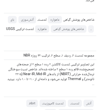
می‌کند.
شاخص‌های پوشش گیاهی
لندست،
ماهواره
آتش‌سوزی
بای
لندست ترکیبی USGS
،
شاخص‌های پوشش گیاهی
ماهواره
مجموعه لندست ۲، ردیف ۱، سطح ۲، ترکیب ۳۲ روزه NBR
این تصاویر ترکیبی لندست کالکشن ۲ رده ۱ سطح ۲ از صحنه‌های
تصحیح‌شده قائم رده ۱ سطح ۲ ساخته شده‌اند. شاخص نسبت سوختگی
نرمال‌شده حرارتی (NBRT) از باندهای Near-IR، Mid-IR (۲۲۱۵
نانومتر) و Thermal تولید می‌شود و دامنه‌ای از ۱.۰- تا ۱.۰ دارد. ببینید
...
آتش
لندست،
لندست کامپوزیت،
nbrt،