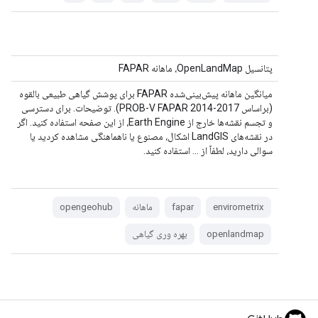
پتانسیل OpenLandMap، ماهانه FAPAR
میانگین ماهانه پیش‌بینی‌شده FAPAR برای پوشش گیاهی طبیعی بالقوه
(براساس PROB-V FAPAR 2014-2017). توضیحات. برای دسترسی
و تجسم نقشه‌ها خارج از Earth Engine، از این صفحه استفاده کنید. اگر
در نقشه‌های LandGIS اشکال، مصنوع یا ناهماهنگی مشاهده کردید یا
سوالی دارید، لطفاً از ... استفاده کنید.
envirometrix
fapar
ماهانه
opengeohub
openlandmap
بهره وری گیاهی