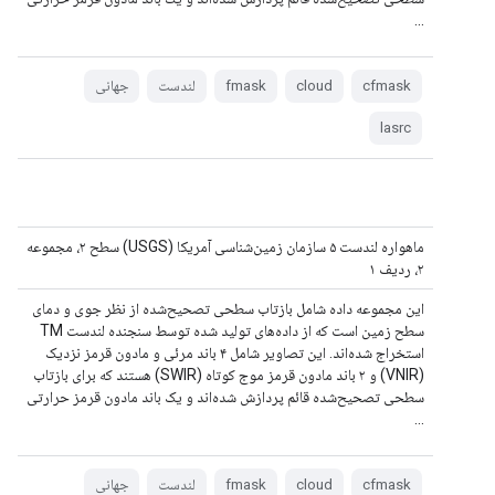
...
cfmask
cloud
fmask
لندست
جهانی
lasrc
ماهواره لندست ۵ سازمان زمین‌شناسی آمریکا (USGS) سطح ۲، مجموعه
۲، ردیف ۱
این مجموعه داده شامل بازتاب سطحی تصحیح‌شده از نظر جوی و دمای
سطح زمین است که از داده‌های تولید شده توسط سنجنده لندست TM
استخراج شده‌اند. این تصاویر شامل ۴ باند مرئی و مادون قرمز نزدیک
(VNIR) و ۲ باند مادون قرمز موج کوتاه (SWIR) هستند که برای بازتاب
سطحی تصحیح‌شده قائم پردازش شده‌اند و یک باند مادون قرمز حرارتی
...
cfmask
cloud
fmask
لندست
جهانی