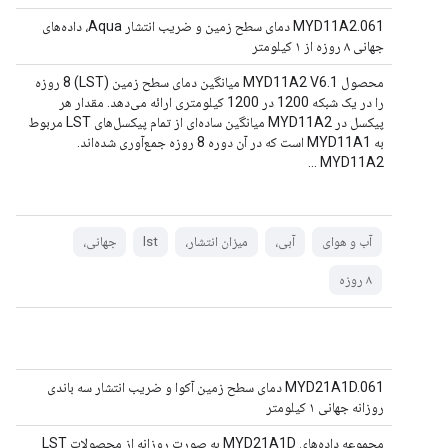
MYD11A2.061 دمای سطح زمین و ضریب انتشار Aqua، داده‌های
جهانی ۸ روزه از ۱ کیلومتر
محصول MYD11A2 V6.1 میانگین دمای سطح زمین (LST) 8 روزه
را در یک شبکه 1200 در 1200 کیلومتری ارائه می‌دهد. مقدار هر
پیکسل در MYD11A2 میانگین ساده‌ای از تمام پیکسل‌های LST مربوط
به MYD11A1 است که در آن دوره 8 روزه جمع‌آوری شده‌اند.
MYD11A2 ...
آب و هوای
آبی،
میزان انتشار،
lst
جهانی،
۸ روزه
MYD21A1D.061 دمای سطح زمین آکوا و ضریب انتشار سه باندی
روزانه جهانی ۱ کیلومتر
مجموعه داده‌های MYD21A1D به صورت روزانه از محصولات LST