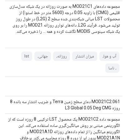
مجموعه داده‌های MOD21C1 به صورت روزانه در یک شبکه مدل‌سازی
اقلیمی (CMG) با زاویه 0.05 درجه (5600 متر در خط استوا) از
محصولات LST میانی شبکه‌بندی شده سطح 2 (L2G) در طول روز
تولید می‌شود. فرآیند L2G، دانه‌های نواری روزانه MOD21 را بر روی
یک شبکه سینوسی MODIS نگاشت کرده و همه ... را ذخیره می‌کند.
آب و هوا،
میزان انتشار
روزانه،
جهانی،
lst
، ناسا
MOD21C2.061 دمای سطح زمین Terra و ضریب انتشار سه بانده 8
روزه L3 Global 0.05 Deg CMG
مجموعه داده MOD21C2 یک محصول LST ترکیبی 8 روزه است که از
الگوریتمی مبتنی بر روش میانگین‌گیری ساده استفاده می‌کند. این
الگوریتم میانگین را از تمام داده‌های روزانه MOD21A1D و
MOD21A1N بدون ابر از دوره 8 روزه محاسبه می‌کند. برخلاف