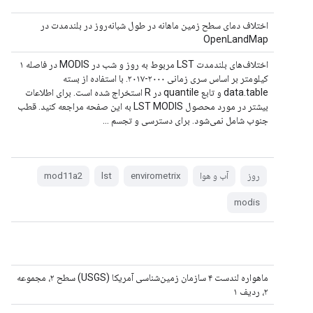
اختلاف دمای سطح زمین ماهانه در طول شبانه‌روز در بلندمدت در
OpenLandMap
اختلاف‌های بلندمدت LST مربوط به روز و شب در MODIS در فاصله ۱
کیلومتر بر اساس سری زمانی ۲۰۰۰-۲۰۱۷. با استفاده از بسته
data.table و تابع quantile در R استخراج شده است. برای اطلاعات
بیشتر در مورد محصول LST MODIS به این صفحه مراجعه کنید. قطب
جنوب شامل نمی‌شود. برای دسترسی و تجسم ...
روز
آب و هوا
envirometrix
lst
mod11a2
modis
ماهواره لندست ۴ سازمان زمین‌شناسی آمریکا (USGS) سطح ۲، مجموعه
۲، ردیف ۱