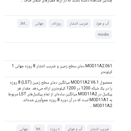
چندین مشاهده داشته باشند که در آن‌ها معیارهای آسمان صاف ...
آب و هوا،
ضریب انتشار
روزانه،
جهانی
، lst،
modis
MOD11A2.061 دمای سطح زمین و ضریب انتشار 8 روزه جهانی 1
کیلومتر
محصول MOD11A2 V6.1 میانگین دمای سطح زمین (LST) 8 روزه
را در یک شبکه 1200 در 1200 کیلومتری ارائه می‌دهد. مقدار هر
پیکسل در MOD11A2 میانگین ساده‌ای از تمام پیکسل‌های LST مربوط
به MOD11A1 است که در آن دوره 8 روزه جمع‌آوری شده‌اند.
MOD11A2 ...
ضریب انتشار
آب و هوای
۸ روزه
، lst
جهانی