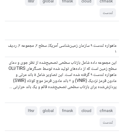
l8sr
global
fmask
cloud
cfmask
لندست
ماهواره لندست ۹ سازمان زمین‌شناسی آمریکا، سطح ۲، مجموعه ۲، ردیف
۱
این مجموعه داده شامل بازتاب سطحی تصحیح‌شده از نظر جوی و دمای
سطح زمین است که از داده‌های تولید شده توسط حسگرهای OLI/TIRS
ماهواره لندست ۹ گرفته شده است. این تصاویر شامل ۵ باند مرئی و
مادون قرمز نزدیک (VNIR) و ۲ باند مادون قرمز موج کوتاه (SWIR)
پردازش‌شده برای بازتاب سطحی تصحیح‌شده قائم و یک باند حرارتی ...
l9sr
global
fmask
cloud
cfmask
لندست