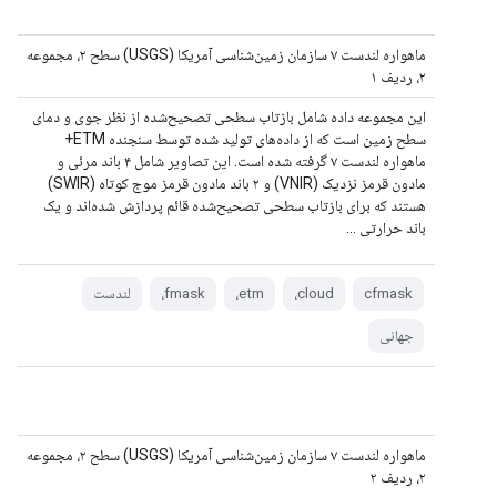
ماهواره لندست ۷ سازمان زمین‌شناسی آمریکا (USGS) سطح ۲، مجموعه
۲، ردیف ۱
این مجموعه داده شامل بازتاب سطحی تصحیح‌شده از نظر جوی و دمای
سطح زمین است که از داده‌های تولید شده توسط سنجنده ETM+
ماهواره لندست ۷ گرفته شده است. این تصاویر شامل ۴ باند مرئی و
مادون قرمز نزدیک (VNIR) و ۲ باند مادون قرمز موج کوتاه (SWIR)
هستند که برای بازتاب سطحی تصحیح‌شده قائم پردازش شده‌اند و یک
باند حرارتی ...
cfmask
cloud،
etm،
fmask،
لندست
جهانی
ماهواره لندست ۷ سازمان زمین‌شناسی آمریکا (USGS) سطح ۲، مجموعه
۲، ردیف ۲