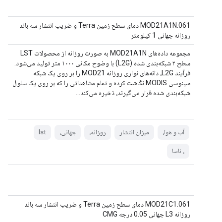
MOD21A1N.061 دمای سطح زمین Terra و ضریب انتشار سه باند
روزانه جهانی 1 کیلومتر
مجموعه داده‌های MOD21A1N به صورت روزانه از محصولات LST
سطح ۲ شبکه‌بندی شده (L2G) با وضوح مکانی ۱۰۰۰ متر تولید می‌شود.
فرآیند L2G، دانه‌های نواری روزانه MOD21 را بر روی یک شبکه
سینوسی MODIS نگاشت کرده و تمام مشاهداتی را که بر روی یک سلول
شبکه‌بندی شده قرار می‌گیرند، ذخیره می‌کند...
آب و هوا،
میزان انتشار
روزانه،
جهانی،
lst
، ناسا
MOD21C1.061 دمای سطح زمین Terra و ضریب انتشار سه باند
روزانه L3 جهانی 0.05 درجه CMG