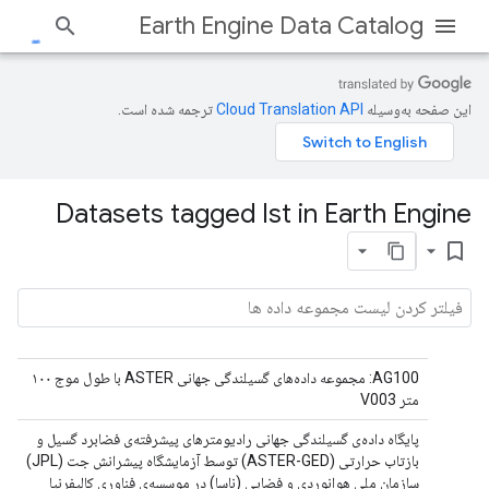
Earth Engine Data Catalog
این صفحه به‌وسیله
ترجمه شده است.
Datasets tagged lst in Earth Engine
bookmark_border
AG100: مجموعه داده‌های گسیلندگی جهانی ASTER با طول موج ۱۰۰
متر V003
پایگاه داده‌ی گسیلندگی جهانی رادیومترهای پیشرفته‌ی فضابرد گسیل و
بازتاب حرارتی (ASTER-GED) توسط آزمایشگاه پیشرانش جت (JPL)
سازمان ملی هوانوردی و فضایی (ناسا) در موسسه‌ی فناوری کالیفرنیا