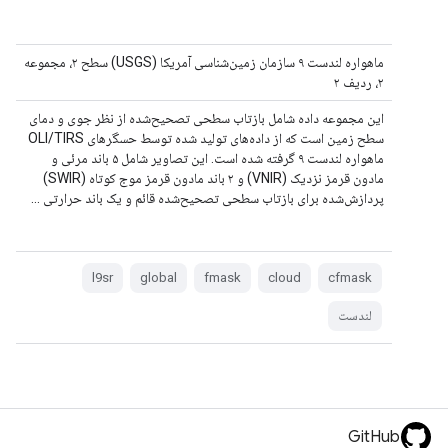
ماهواره لندست ۹ سازمان زمین‌شناسی آمریکا (USGS) سطح ۲، مجموعه
۲، ردیف ۲
این مجموعه داده شامل بازتاب سطحی تصحیح‌شده از نظر جوی و دمای
سطح زمین است که از داده‌های تولید شده توسط حسگرهای OLI/TIRS
ماهواره لندست ۹ گرفته شده است. این تصاویر شامل ۵ باند مرئی و
مادون قرمز نزدیک (VNIR) و ۲ باند مادون قرمز موج کوتاه (SWIR)
پردازش‌شده برای بازتاب سطحی تصحیح‌شده قائم و یک باند حرارتی ...
l9sr
global
fmask
cloud
cfmask
لندست
GitHub