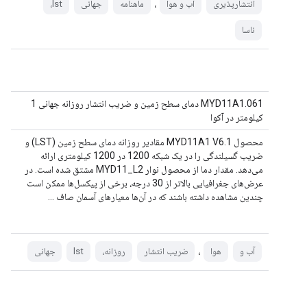
،
انتشارپذیری
آب و هوا
ماهنامه
جهانی
lst،
ناسا
MYD11A1.061 دمای سطح زمین و ضریب انتشار روزانه جهانی 1
کیلومتر در آکوا
محصول MYD11A1 V6.1 مقادیر روزانه دمای سطح زمین (LST) و
ضریب گسیلندگی را در یک شبکه 1200 در 1200 کیلومتری ارائه
می‌دهد. مقدار دما از محصول نوار MYD11_L2 مشتق شده است. در
عرض‌های جغرافیایی بالاتر از 30 درجه، برخی از پیکسل‌ها ممکن است
چندین مشاهده داشته باشند که در آن‌ها معیارهای آسمان صاف ...
،
آب و
هوا
ضریب انتشار
روزانه،
lst
جهانی