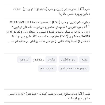
شب LST: دمای سطح زمین در شب (سالانه از 1 کیلومتر) - شکاف
دمایی پروژه اطلس مالاریا
دمای سطح زمین در شب (LST) از محصولات MODIS MOD11A2
v6.1 با برد تقریبی ۱ کیلومتر استخراج می‌شوند. داده‌های ترکیبی ۸
روزه به درجه سانتیگراد تبدیل شده و سپس با استفاده از رویکردی که در
Weiss و همکاران (۲۰۱۴) مطرح شده است، شکاف‌ها پر می‌شوند تا
داده‌های از دست رفته ناشی از عواملی مانند پوشش ابر حذف شوند. ...
با موضوع
نقشه
پروژه اطلس
مالاریا
آب و هوا
، مجموعه داده‌های ناشر
، دمای سطح
شب LST: دمای سطح زمین در شب (ماهانه ۱ کیلومتر) - پروژه اطلس
مالاریا - پر از شکاف