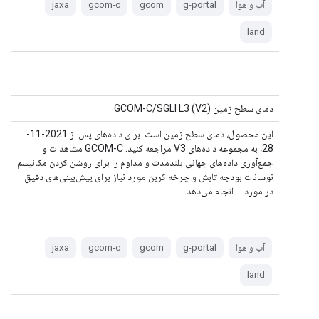
آب و هوا
g-portal
gcom
gcom-c
jaxa
land
دمای سطح زمین (V2) GCOM-C/SGLI L3
این محصول، دمای سطح زمین است. برای داده‌های پس از 2021-11-
28، به مجموعه داده‌های V3 مراجعه کنید. GCOM-C مشاهدات و
جمع‌آوری داده‌های جهانی بلندمدت و مداوم را برای روشن کردن مکانیسم
نوسانات بودجه تابش و چرخه کربن مورد نیاز برای پیش‌بینی‌های دقیق
در مورد ... انجام می‌دهد.
آب و هوا
g-portal
gcom
gcom-c
jaxa
land