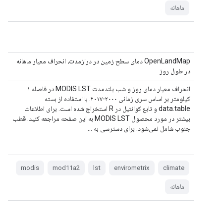
ماهانه
OpenLandMap دمای سطح زمین در درازمدت، انحراف معیار ماهانه
در طول روز
انحراف معیار دمای روز و شب بلندمدت MODIS LST در فاصله ۱
کیلومتر بر اساس سری زمانی ۲۰۰۰-۲۰۱۷. با استفاده از بسته
data.table و تابع کوانتیل در R استخراج شده است. برای اطلاعات
بیشتر در مورد محصول MODIS LST به این صفحه مراجعه کنید. قطب
جنوب شامل نمی‌شود. برای دسترسی به ...
modis
mod11a2
lst
envirometrix
climate
ماهانه