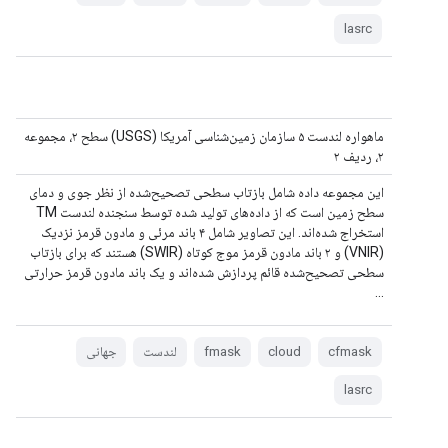
lasrc
ماهواره لندست ۵ سازمان زمین‌شناسی آمریکا (USGS) سطح ۲، مجموعه
۲، ردیف ۲
این مجموعه داده شامل بازتاب سطحی تصحیح‌شده از نظر جوی و دمای
سطح زمین است که از داده‌های تولید شده توسط سنجنده لندست TM
استخراج شده‌اند. این تصاویر شامل ۴ باند مرئی و مادون قرمز نزدیک
(VNIR) و ۲ باند مادون قرمز موج کوتاه (SWIR) هستند که برای بازتاب
سطحی تصحیح‌شده قائم پردازش شده‌اند و یک باند مادون قرمز حرارتی
...
cfmask
cloud
fmask
لندست
جهانی
lasrc