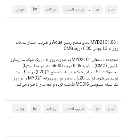
،
آب و
هوا
ضریب انتشار
روزانه،
lst
جهانی
MYD21C1.061 دمای سطح زمین Aqua و ضریب انتشار سه باند
روزانه L3 جهانی 0.05 درجه CMG
مجموعه داده‌های MYD21C1 به صورت روزانه در یک شبکه مدل‌سازی
اقلیمی (CMG) با زاویه 0.05 درجه (5600 متر در خط استوا) از
محصولات LST میانی شبکه‌بندی شده سطح 2 (L2G) در طول روز
تولید می‌شود. فرآیند L2G، دانه‌های نواری روزانه MYD21 را بر روی
یک شبکه سینوسی MODIS نگاشت کرده و همه ... را ذخیره می‌کند.
،
آب و
هوا
ضریب انتشار
روزانه،
lst
جهانی