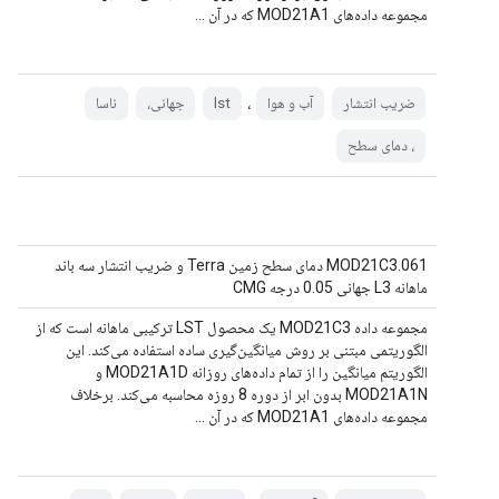
مجموعه داده‌های MOD21A1 که در آن ...
،
ضریب انتشار
آب و هوا
lst
جهانی،
ناسا
، دمای سطح
MOD21C3.061 دمای سطح زمین Terra و ضریب انتشار سه باند
ماهانه L3 جهانی 0.05 درجه CMG
مجموعه داده MOD21C3 یک محصول LST ترکیبی ماهانه است که از
الگوریتمی مبتنی بر روش میانگین‌گیری ساده استفاده می‌کند. این
الگوریتم میانگین را از تمام داده‌های روزانه MOD21A1D و
MOD21A1N بدون ابر از دوره 8 روزه محاسبه می‌کند. برخلاف
مجموعه داده‌های MOD21A1 که در آن ...