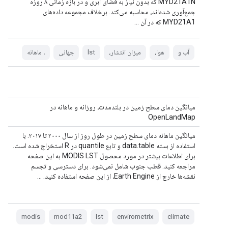
MYD21A1N که بدون نیاز به فضای ابری و در بازه زمانی ۸ روزه
جمع‌آوری شده‌اند، محاسبه می‌کند. برخلاف مجموعه داده‌های
MYD21A1 که در آن ...
آب و
هوا،
میزان انتشار،
lst
جهانی
، ماهانه
میانگین دمای سطح زمین در بلندمدت، روزانه و ماهانه در
OpenLandMap
میانگین ماهانه دمای سطح زمین در طول روز از سال ۲۰۰۰ تا ۲۰۱۷. با
استفاده از بسته data.table و تابع quantile در R استخراج شده است.
برای اطلاعات بیشتر در مورد محصول MODIS LST به این صفحه
مراجعه کنید. قطب جنوب شامل نمی‌شود. برای دسترسی و تجسم
نقشه‌ها خارج از Earth Engine، از این صفحه استفاده کنید. ...
modis
mod11a2
lst
envirometrix
climate