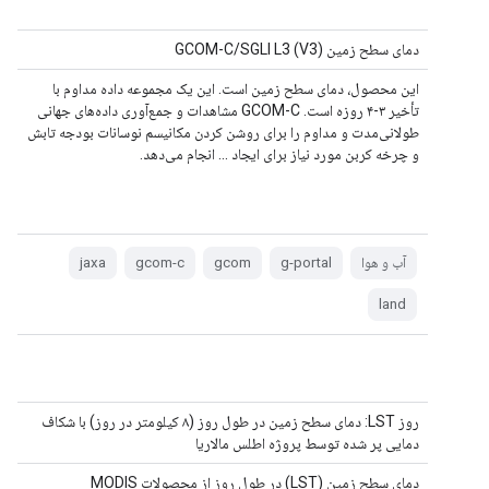
دمای سطح زمین GCOM-C/SGLI L3 (V3)
این محصول، دمای سطح زمین است. این یک مجموعه داده مداوم با
تأخیر ۳-۴ روزه است. GCOM-C مشاهدات و جمع‌آوری داده‌های جهانی
طولانی‌مدت و مداوم را برای روشن کردن مکانیسم نوسانات بودجه تابش
و چرخه کربن مورد نیاز برای ایجاد ... انجام می‌دهد.
آب و هوا
g-portal
gcom
gcom-c
jaxa
land
روز LST: دمای سطح زمین در طول روز (۸ کیلومتر در روز) با شکاف
دمایی پر شده توسط پروژه اطلس مالاریا
دمای سطح زمین (LST) در طول روز از محصولات MODIS