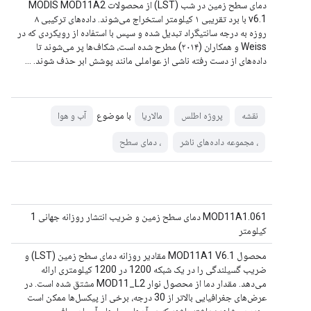
دمای سطح زمین در شب (LST) از محصولات MODIS MOD11A2
v6.1 با برد تقریبی ۱ کیلومتر استخراج می‌شوند. داده‌های ترکیبی ۸
روزه به درجه سانتیگراد تبدیل شده و سپس با استفاده از رویکردی که در
Weiss و همکاران (۲۰۱۴) مطرح شده است، شکاف‌ها پر می‌شوند تا
داده‌های از دست رفته ناشی از عواملی مانند پوشش ابر حذف شوند. ...
با موضوع
نقشه
پروژه اطلس
مالاریا
آب و هوا
، مجموعه داده‌های ناشر
، دمای سطح
MOD11A1.061 دمای سطح زمین و ضریب انتشار روزانه جهانی 1
کیلومتر
محصول MOD11A1 V6.1 مقادیر روزانه دمای سطح زمین (LST) و
ضریب گسیلندگی را در یک شبکه 1200 در 1200 کیلومتری ارائه
می‌دهد. مقدار دما از محصول نوار MOD11_L2 مشتق شده است. در
عرض‌های جغرافیایی بالاتر از 30 درجه، برخی از پیکسل‌ها ممکن است