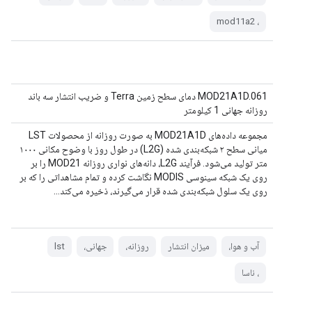
، mod11a2
MOD21A1D.061 دمای سطح زمین Terra و ضریب انتشار سه باند
روزانه جهانی 1 کیلومتر
مجموعه داده‌های MOD21A1D به صورت روزانه از محصولات LST
میانی سطح ۲ شبکه‌بندی شده (L2G) در طول روز با وضوح مکانی ۱۰۰۰
متر تولید می‌شود. فرآیند L2G، دانه‌های نواری روزانه MOD21 را بر
روی یک شبکه سینوسی MODIS نگاشت کرده و تمام مشاهداتی را که بر
روی یک سلول شبکه‌بندی شده قرار می‌گیرند، ذخیره می‌کند...
آب و هوا،
میزان انتشار
روزانه،
جهانی،
lst
، ناسا