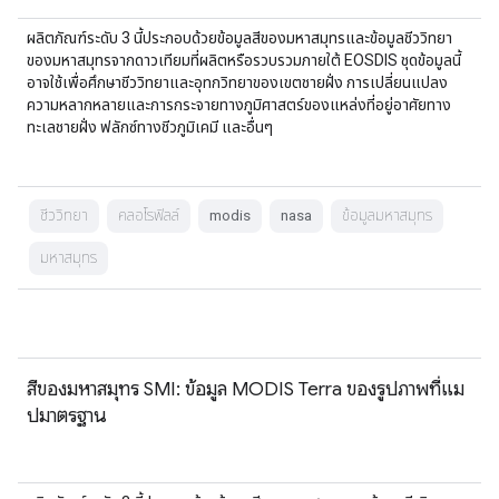
ผลิตภัณฑ์ระดับ 3 นี้ประกอบด้วยข้อมูลสีของมหาสมุทรและข้อมูลชีววิทยา
ของมหาสมุทรจากดาวเทียมที่ผลิตหรือรวบรวมภายใต้ EOSDIS ชุดข้อมูลนี้
อาจใช้เพื่อศึกษาชีววิทยาและอุทกวิทยาของเขตชายฝั่ง การเปลี่ยนแปลง
ความหลากหลายและการกระจายทางภูมิศาสตร์ของแหล่งที่อยู่อาศัยทาง
ทะเลชายฝั่ง ฟลักซ์ทางชีวภูมิเคมี และอื่นๆ
ชีววิทยา
คลอโรฟิลล์
modis
nasa
ข้อมูลมหาสมุทร
มหาสมุทร
สีของมหาสมุทร SMI: ข้อมูล MODIS Terra ของรูปภาพที่แม
ปมาตรฐาน