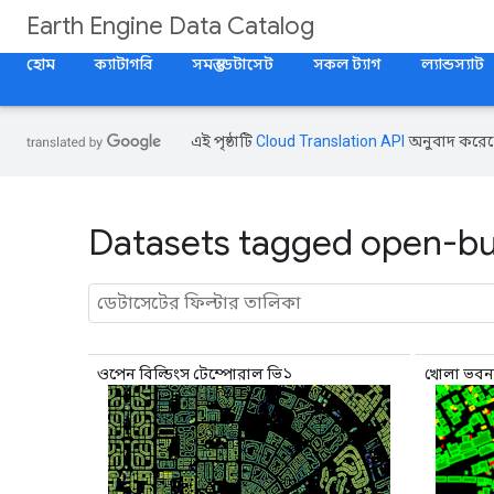
Earth Engine Data Catalog
হোম
ক্যাটাগরি
সমস্ত ডেটাসেট
সকল ট্যাগ
ল্যান্ডস্যাট
এই পৃষ্ঠাটি
Cloud Translation API
অনুবাদ করেছ
Datasets tagged open-bui
ওপেন বিল্ডিংস টেম্পোরাল ভি১
খোলা ভবন