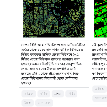
ওপেন বিল্ডিংস ২.৫ডি টেম্পোরাল ডেটাসেটটিতে
এই বৃহৎ উ
২০১৬ থেকে ২০২৩ সাল পর্যন্ত বার্ষিক ভিত্তিতে ৪
৫০ সেমি স্
মিটার কার্যকর স্থানিক রেজোলিউশনে (০.৫
রূপরেখা নি
মিটার রেজোলিউশনে রাস্টার সরবরাহ করা
আমেরিকা, ক
হয়েছে) ভবনের উপস্থিতি, ভবনের আনুপাতিক
দক্ষিণ-পূর্
সংখ্যা এবং ভবনের উচ্চতা সম্পর্কিত ডেটা
শনাক্তকরণ
রয়েছে। এটি … থেকে প্রাপ্ত ওপেন-সোর্স, নিম্ন-
বর্গ কিলোম
রেজোলিউশনের চিত্রাবলী থেকে তৈরি করা
ডেটাসেটের
হয়েছে।
আফ্রিকা
আফ্রিকা
বার্ষিক
এশিয়া
নির্মিত
খোলা ভব
উচ্চতা
খোলা ভবন