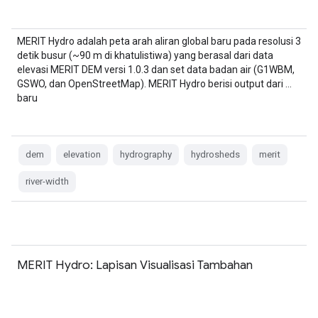
MERIT Hydro adalah peta arah aliran global baru pada resolusi 3
detik busur (~90 m di khatulistiwa) yang berasal dari data
elevasi MERIT DEM versi 1.0.3 dan set data badan air (G1WBM,
GSWO, dan OpenStreetMap). MERIT Hydro berisi output dari …
baru
dem
elevation
hydrography
hydrosheds
merit
river-width
MERIT Hydro: Lapisan Visualisasi Tambahan