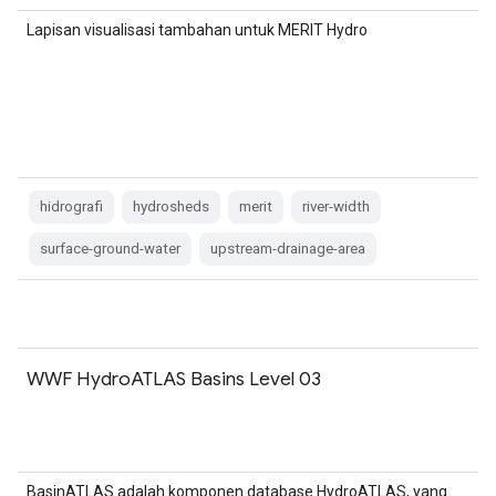
Lapisan visualisasi tambahan untuk MERIT Hydro
hidrografi
hydrosheds
merit
river-width
surface-ground-water
upstream-drainage-area
WWF HydroATLAS Basins Level 03
BasinATLAS adalah komponen database HydroATLAS, yang