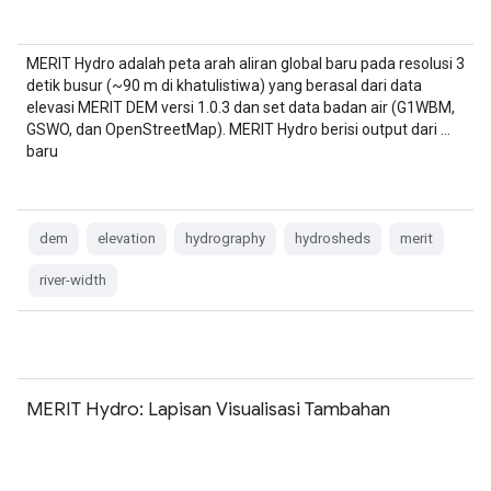
MERIT Hydro adalah peta arah aliran global baru pada resolusi 3
detik busur (~90 m di khatulistiwa) yang berasal dari data
elevasi MERIT DEM versi 1.0.3 dan set data badan air (G1WBM,
GSWO, dan OpenStreetMap). MERIT Hydro berisi output dari …
baru
dem
elevation
hydrography
hydrosheds
merit
river-width
MERIT Hydro: Lapisan Visualisasi Tambahan