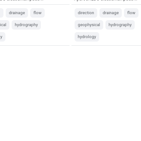
n
drainage
flow
direction
drainage
flow
ical
hydrography
geophysical
hydrography
gy
hydrology