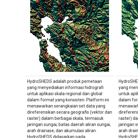
HydroSHEDS adalah produk pemetaan
HydroSHE
yang menyediakan informasi hidrografi
yang meny
untuk aplikasi skala regional dan global
untuk apli
dalam format yang konsisten. Platform ini
dalam for
menawarkan serangkaian set data yang
menawark
direferensikan secara geografis (vektor dan
direferen
raster) dalam berbagai skala, termasuk
raster) d
jaringan sungai, batas daerah aliran sungai,
jaringan s
arah drainase, dan akumulasi aliran.
arah drai
HydroSHEDS didasarkan pada …
HydroSHE