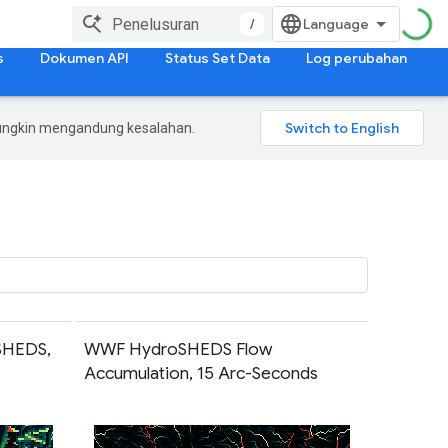
/
s
Dokumen API
Status Set Data
Log perubahan
mungkin mengandung kesalahan.
SHEDS,
WWF HydroSHEDS Flow
Accumulation, 15 Arc-Seconds