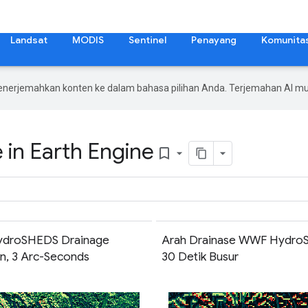
Landsat
MODIS
Sentinel
Penayang
Komunita
enerjemahkan konten ke dalam bahasa pilihan Anda. Terjemahan AI 
 in Earth Engine
bookmark_border
droSHEDS Drainage
Arah Drainase WWF Hydro
on, 3 Arc-Seconds
30 Detik Busur