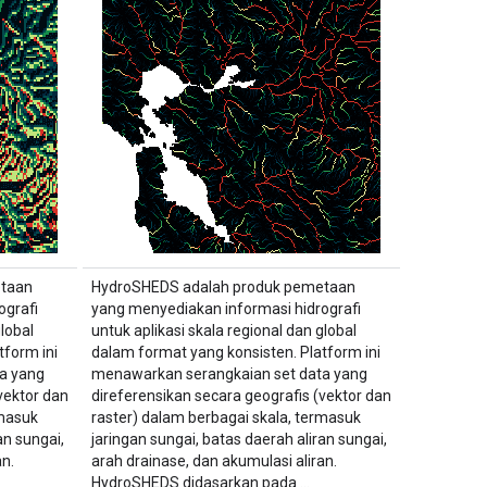
etaan
HydroSHEDS adalah produk pemetaan
ografi
yang menyediakan informasi hidrografi
lobal
untuk aplikasi skala regional dan global
tform ini
dalam format yang konsisten. Platform ini
a yang
menawarkan serangkaian set data yang
vektor dan
direferensikan secara geografis (vektor dan
rmasuk
raster) dalam berbagai skala, termasuk
an sungai,
jaringan sungai, batas daerah aliran sungai,
n.
arah drainase, dan akumulasi aliran.
HydroSHEDS didasarkan pada …