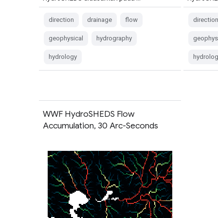
direction
drainage
flow
directio
geophysical
hydrography
geophys
hydrology
hydrolo
WWF HydroSHEDS Flow
Accumulation, 30 Arc-Seconds