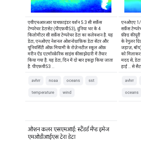
एवीएचआरआर पाथफ़ाइंडर वर्शन 5.3 सी सर्फ़ेस
एनओएए 1/4 
टेम्परेचर डेटासेट (पीएफ़वी53), दुनिया भर के 4
सर्फ़ेस टेम
किलोमीटर सी सर्फ़ेस टेम्परेचर डेटा का कलेक्शन है. यह
फ़ील्ड की पू
डेटा, एनओएए नेशनल ओशनोग्राफ़िक डेटा सेंटर और
के रेगुलर ग
यूनिवर्सिटी ऑफ़ मियामी के रोज़ेन्स्टील स्कूल ऑफ़
जहाज़, बॉय)
मरीन ऐंड एटमॉस्फ़ेरिक साइंस की साझेदारी में तैयार
को मिलाकर त
किया गया है. यह डेटा, दिन में दो बार इकट्ठा किया जाता
मदद से, डेटा
है. पीएफ़वी53 …
हाई … से सै
avhrr
noaa
oceans
sst
avhrr
temperature
wind
oceans
ओशन कलर एसएमआई: स्टैंडर्ड मैप्ड इमेज
एमओडीआईएस टेरा डेटा