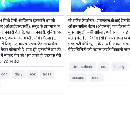
डिग्री डेली ऑप्टिमम इंटरपोलेशन सी
सी सर्फ़ेस टेम्परेचर - डब्ल्यूएचओआई डेट
्परेचर (ओआईएसएसटी), समुद्र के तापमान के
ओशन सर्फ़ेस बंडल (ओएसबी) का हिस्सा है. 
री जानकारी देता है. यह जानकारी, दुनिया भर
मुक्त समुद्रों के सी सर्फ़ेस टेम्परेचर का, हाई
्रिड पर, अलग-अलग प्लैटफ़ॉर्म (सैटलाइट,
क्लाइमेट डेटा रिकॉर्ड (सीडीआर) उपलब्ध क
 से लिए गए, बायस-एडजस्टेड ऑब्ज़र्वेशन
एसएसटी की वैल्यू, … के साथ मिलकर, डाइ
ैयार की जाती है. साथ ही, इंटरपोलेशन की
वैरिएबिलिटी को मॉडल करके निकाली जाती
 में मौजूद गैप को भरा जाता है. एडवांस वेरी
टलाइट का डेटा
atmospheric
cdr
hourly
cdr
daily
ice
noaa
oceans
oisst