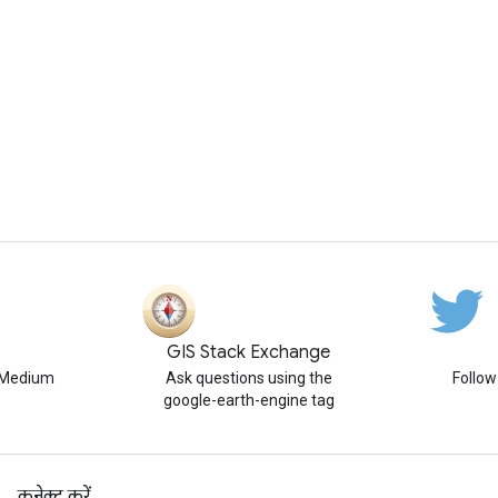
GIS Stack Exchange
n Medium
Ask questions using the
Follo
google-earth-engine tag
कनेक्ट करें