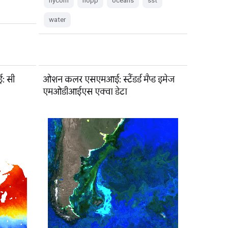
hycom
nopp
oceans
sst
water
: सी
ओशन कलर एसएमआई: स्टैंडर्ड मैप्ड इमेज
एमओडीआईएस एक्वा डेटा