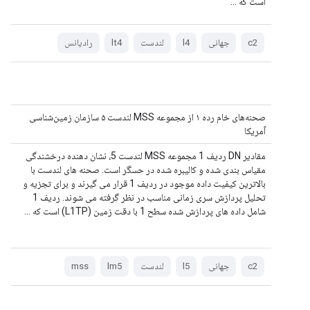
است که ...
c2
جهانی
l4
لندست
lt4
رادیانس
صحنه‌های خام رده ۱ از مجموعه MSS لندست ۵ سازمان زمین‌شناسی
آمریکا
مقادیر DN ردیف 1 مجموعه MSS لندست 5، نشان دهنده درخشندگی
مقیاس بندی شده و کالیبره شده در حسگر است. صحنه های لندست با
بالاترین کیفیت داده موجود در ردیف 1 قرار می گیرند و برای تجزیه و
تحلیل پردازش سری زمانی مناسب در نظر گرفته می شوند. ردیف 1
شامل داده های پردازش شده سطح 1 با دقت زمین (L1TP) است که ...
c2
جهانی
l5
لندست
lm5
mss