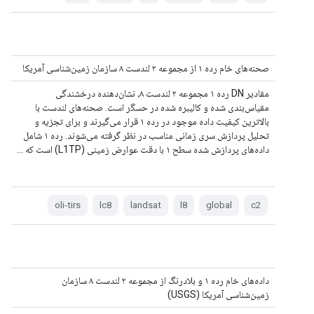
صحنه‌های خام رده ۱ از مجموعه ۲ لندست ۸ سازمان زمین‌شناسی آمریکا
مقادیر DN رده ۱ مجموعه ۲ لندست ۸، نشان‌دهنده درخشندگی
مقیاس‌بندی شده و کالیبره شده در حسگر است. صحنه‌های لندست با
بالاترین کیفیت داده موجود در رده ۱ قرار می‌گیرند و برای تجزیه و
تحلیل پردازش سری زمانی مناسب در نظر گرفته می‌شوند. رده ۱ شامل
داده‌های پردازش شده سطح ۱ با دقت عوارض زمینی (L1TP) است که ...
oli-tirs
lc8
landsat
l8
global
c2
داده‌های خام رده ۱ و بلادرنگ از مجموعه ۲ لندست ۸ سازمان
زمین‌شناسی آمریکا (USGS)