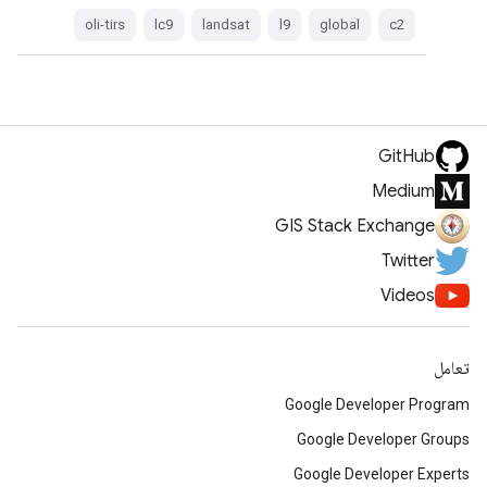
oli-tirs
lc9
landsat
l9
global
c2
GitHub
Medium
GIS Stack Exchange
Twitter
Videos
تعامل
Google Developer Program
Google Developer Groups
Google Developer Experts