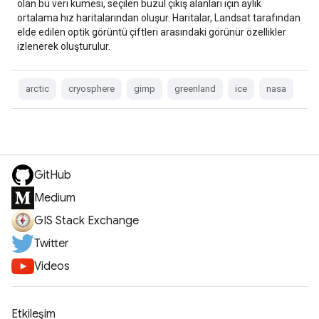
olan bu veri kümesi, seçilen buzul çıkış alanları için aylık
ortalama hız haritalarından oluşur. Haritalar, Landsat tarafından
elde edilen optik görüntü çiftleri arasındaki görünür özellikler
izlenerek oluşturulur.
arctic
cryosphere
gimp
greenland
ice
nasa
GitHub
Medium
GIS Stack Exchange
Twitter
Videos
Etkileşim