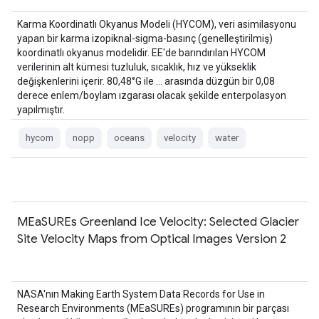
Karma Koordinatlı Okyanus Modeli (HYCOM), veri asimilasyonu
yapan bir karma izopiknal-sigma-basınç (genelleştirilmiş)
koordinatlı okyanus modelidir. EE'de barındırılan HYCOM
verilerinin alt kümesi tuzluluk, sıcaklık, hız ve yükseklik
değişkenlerini içerir. 80,48°G ile … arasında düzgün bir 0,08
derece enlem/boylam ızgarası olacak şekilde enterpolasyon
yapılmıştır.
hycom
nopp
oceans
velocity
water
MEaSUREs Greenland Ice Velocity: Selected Glacier
Site Velocity Maps from Optical Images Version 2
NASA'nın Making Earth System Data Records for Use in
Research Environments (MEaSUREs) programının bir parçası