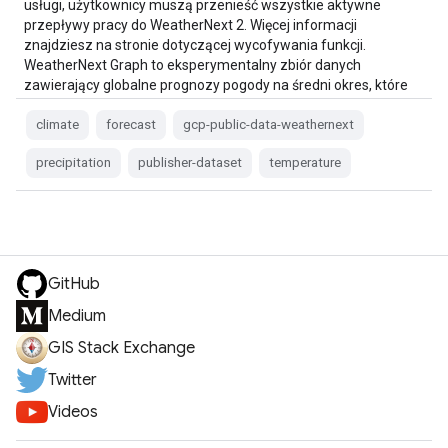
usługi, użytkownicy muszą przenieść wszystkie aktywne
przepływy pracy do WeatherNext 2. Więcej informacji
znajdziesz na stronie dotyczącej wycofywania funkcji.
WeatherNext Graph to eksperymentalny zbiór danych
zawierający globalne prognozy pogody na średni okres, które
są generowane przez…
climate
forecast
gcp-public-data-weathernext
precipitation
publisher-dataset
temperature
GitHub
Medium
GIS Stack Exchange
Twitter
Videos