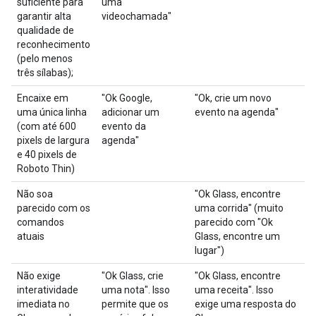
suficiente para
uma
garantir alta
videochamada"
qualidade de
reconhecimento
(pelo menos
três sílabas);
Encaixe em
"Ok Google,
"Ok, crie um novo
uma única linha
adicionar um
evento na agenda"
(com até 600
evento da
pixels de largura
agenda"
e 40 pixels de
Roboto Thin)
Não soa
"Ok Glass, encontre
parecido com os
uma corrida" (muito
comandos
parecido com "Ok
atuais
Glass, encontre um
lugar")
Não exige
"Ok Glass, crie
"Ok Glass, encontre
interatividade
uma nota". Isso
uma receita". Isso
imediata no
permite que os
exige uma resposta do