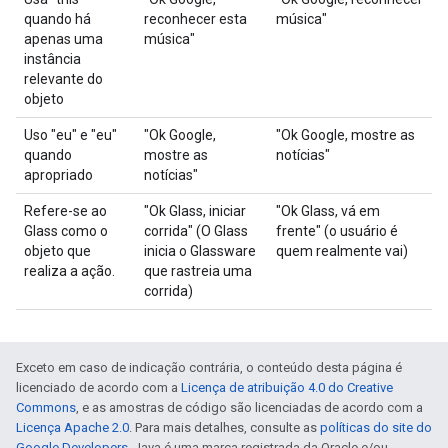
quando há
reconhecer esta
música"
apenas uma
música"
instância
relevante do
objeto
Uso "eu" e "eu"
"Ok Google,
"Ok Google, mostre as
quando
mostre as
notícias"
apropriado
notícias"
Refere-se ao
"Ok Glass, iniciar
"Ok Glass, vá em
Glass como o
corrida" (O Glass
frente" (o usuário é
objeto que
inicia o Glassware
quem realmente vai)
realiza a ação.
que rastreia uma
corrida)
Exceto em caso de indicação contrária, o conteúdo desta página é
licenciado de acordo com a
Licença de atribuição 4.0 do Creative
Commons
, e as amostras de código são licenciadas de acordo com a
Licença Apache 2.0
. Para mais detalhes, consulte as
políticas do site do
Google Developers
. Java é uma marca registrada da Oracle e/ou