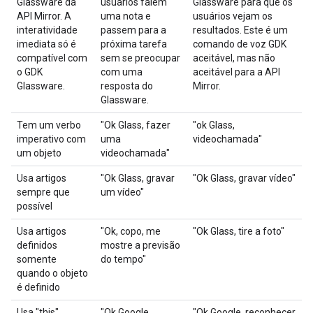
Glassware da
usuários falem
Glassware para que os
API Mirror. A
uma nota e
usuários vejam os
interatividade
passem para a
resultados. Este é um
imediata só é
próxima tarefa
comando de voz GDK
compatível com
sem se preocupar
aceitável, mas não
o GDK
com uma
aceitável para a API
Glassware.
resposta do
Mirror.
Glassware.
Tem um verbo
"Ok Glass, fazer
"ok Glass,
imperativo com
uma
videochamada"
um objeto
videochamada"
Usa artigos
"Ok Glass, gravar
"Ok Glass, gravar vídeo"
sempre que
um vídeo"
possível
Usa artigos
"Ok, copo, me
"Ok Glass, tire a foto"
definidos
mostre a previsão
somente
do tempo"
quando o objeto
é definido
Usa "this"
"Ok Google,
"Ok Google, reconhecer