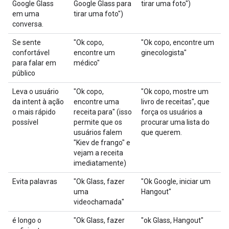
Google Glass
Google Glass para
tirar uma foto")
em uma
tirar uma foto")
conversa.
Se sente
"Ok copo,
"Ok copo, encontre um
confortável
encontre um
ginecologista"
para falar em
médico"
público
Leva o usuário
"Ok copo,
"Ok copo, mostre um
da intent à ação
encontre uma
livro de receitas", que
o mais rápido
receita para" (isso
força os usuários a
possível
permite que os
procurar uma lista do
usuários falem
que querem.
"Kiev de frango" e
vejam a receita
imediatamente)
Evita palavras
"Ok Glass, fazer
"Ok Google, iniciar um
uma
Hangout"
videochamada"
é longo o
"Ok Glass, fazer
"ok Glass, Hangout"