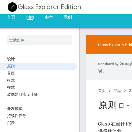
Glass Explorer Edition
首页
指南
参考
示例
Glass Explor
设计
原则
误。
界面
模式
样式
首页
产品
G
玻璃器皿流设计师
原则
bookmark_border
开发模式
持续性任务
沉浸
Glass 在设
供最佳体验。