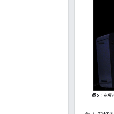
图 5
：在用