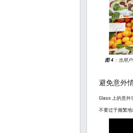
图 4
：当用户
避免意外
Glass 上的意
不要过于频繁地或