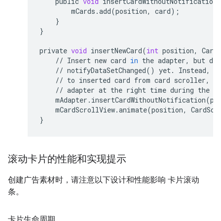
public
void
insertCardWithoutNotification
mCards
.
add
(
position
,
card
);
}
}
private
void
insertNewCard
(
int
position
,
Card
//
Insert
new
card
in
the
adapter
,
but
don
//
notifyDataSetChanged
()
yet
.
Instead
,
r
//
to
inserted
card
from
card
scroller
,
w
//
adapter
at
the
right
time
during
the
a
mAdapter
.
insertCardWithoutNotification
(
po
mCardScrollView
.
animate
(
position
,
CardScr
}
滚动卡片的性能和实现提示
创建广告素材时，请注意以下设计和性能影响 卡片滚动
条。
卡片生命周期