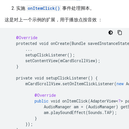
实施
onItemClick()
事件处理脚本。
这是对上一个示例的扩展，用于播放点按音效 ：
@Override
protected
void
onCreate
(
Bundle
savedInstanceStat
...
setupClickListener
();
setContentView
(
mCardScrollView
);
}
private
void
setupClickListener
()
{
mCardScrollView
.
setOnItemClickListener
(
new
A
@Override
public
void
onItemClick
(
AdapterView
<
?
>
p
AudioManager
am
=
(
AudioManager
)
get
am
.
playSoundEffect
(
Sounds
.
TAP
);
}
}
);