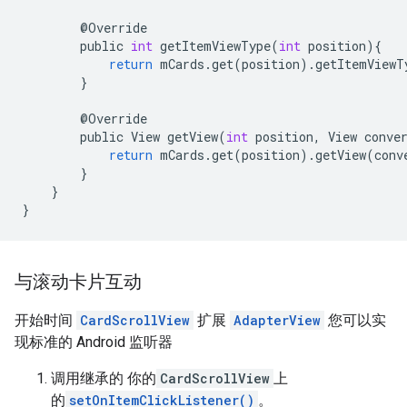
@
Override
public
int
getItemViewType
(
int
position
){
return
mCards
.
get
(
position
)
.
getItemViewT
}
@
Override
public
View
getView
(
int
position
,
View
conve
return
mCards
.
get
(
position
)
.
getView
(
conv
}
}
}
与滚动卡片互动
开始时间
CardScrollView
扩展
AdapterView
您可以实
现标准的 Android 监听器
调用继承的 你的
CardScrollView
上
的
setOnItemClickListener()
。