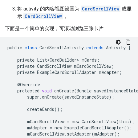
将 activity 的内容视图设置为
CardScrollView
或显
示
CardScrollView
。
下面是一个简单的实现，可滚动浏览三张卡片：
public
class
CardScrollActivity
extends
Activity
{
private
List<CardBuilder>
mCards
;
private
CardScrollView
mCardScrollView
;
private
ExampleCardScrollAdapter
mAdapter
;
@
Override
protected
void
onCreate
(
Bundle
savedInstanceStat
super
.
onCreate
(
savedInstanceState
);
createCards
();
mCardScrollView
=
new
CardScrollView
(
this
);
mAdapter
=
new
ExampleCardScrollAdapter
();
mCardScrollView
.
setAdapter
(
mAdapter
);