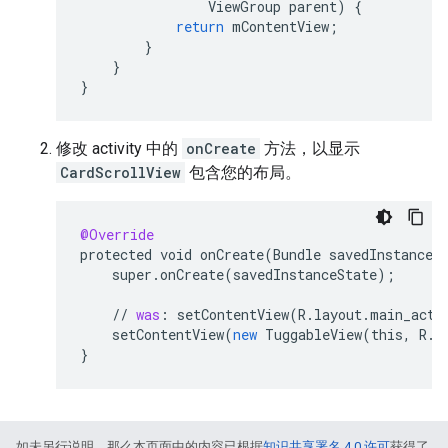
ViewGroup
parent
)
{
return
mContentView
;
}
}
}
修改 activity 中的
onCreate
方法，以显示
CardScrollView
包含您的布局。
@Override
protected
void
onCreate
(
Bundle
savedInstanceS
super
.
onCreate
(
savedInstanceState
);
//
was
:
setContentView
(
R
.
layout
.
main_acti
setContentView
(
new
TuggableView
(
this
,
R
.
l
}
如未另行说明，那么本页面中的内容已根据
知识共享署名 4.0 许可
获得了