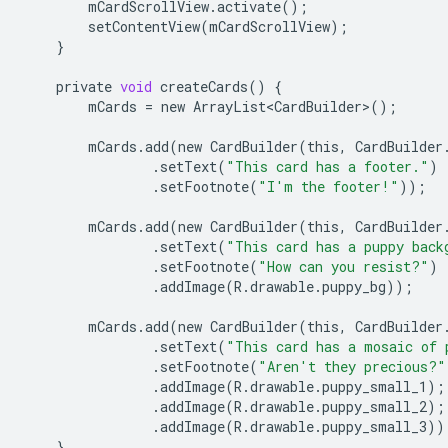
mCardScrollView
.
activate
();
setContentView
(
mCardScrollView
);
}
private
void
createCards
()
{
mCards
=
new
ArrayList<CardBuilder>
();
mCards
.
add
(
new
CardBuilder
(
this
,
CardBuilder
.
setText
(
"This card has a footer."
)
.
setFootnote
(
"I'm the footer!"
));
mCards
.
add
(
new
CardBuilder
(
this
,
CardBuilder
.
setText
(
"This card has a puppy back
.
setFootnote
(
"How can you resist?"
)
.
addImage
(
R
.
drawable
.
puppy_bg
));
mCards
.
add
(
new
CardBuilder
(
this
,
CardBuilder
.
setText
(
"This card has a mosaic of 
.
setFootnote
(
"Aren't they precious?"
.
addImage
(
R
.
drawable
.
puppy_small_1
);
.
addImage
(
R
.
drawable
.
puppy_small_2
);
.
addImage
(
R
.
drawable
.
puppy_small_3
))
}