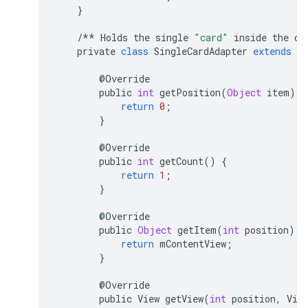
}
/**
Holds
the
single
"card"
inside
the
ca
private
class
SingleCardAdapter
extends
Ca
@
Override
public
int
getPosition
(
Object
item
)
{
return
0
;
}
@
Override
public
int
getCount
()
{
return
1
;
}
@
Override
public
Object
getItem
(
int
position
)
{
return
mContentView
;
}
@
Override
public
View
getView
(
int
position
,
Vie