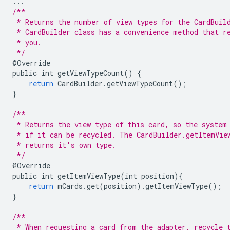
...
/**
 * Returns the number of view types for the CardBuil
 * CardBuilder class has a convenience method that r
 * you.
 */
@
Override
public
int
getViewTypeCount
()
{
return
CardBuilder
.
getViewTypeCount
();
}
/**
 * Returns the view type of this card, so the system
 * if it can be recycled. The CardBuilder.getItemVie
 * returns it's own type.
 */
@
Override
public
int
getItemViewType
(
int
position
){
return
mCards
.
get
(
position
).
getItemViewType
();
}
/**
 * When requesting a card from the adapter, recycle 