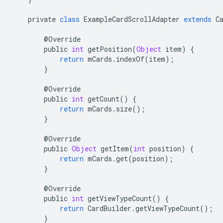
private
class
ExampleCardScrollAdapter
extends
C
@
Override
public
int
getPosition
(
Object
item
)
{
return
mCards
.
indexOf
(
item
);
}
@
Override
public
int
getCount
()
{
return
mCards
.
size
();
}
@
Override
public
Object
getItem
(
int
position
)
{
return
mCards
.
get
(
position
);
}
@
Override
public
int
getViewTypeCount
()
{
return
CardBuilder
.
getViewTypeCount
();
}