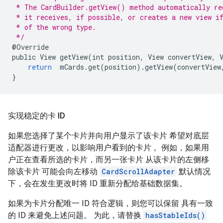
 * The CardBuilder.getView() method automatically re
 * it receives, if possible, or creates a new view i
 * of the wrong type.
 */
@
Override
public
View
getView
(
int
position
,
View
convertView
,
return
mCards
.
get
(
position
).
getView
(
convertView
}
实现稳定的卡 ID
如果您选择了某个卡片并向用户显示了该卡片 希望对底层
适配器进行更改，以影响用户看到的卡片 。例如，如果用
户正在查看所选的卡片，而另一张卡片 从该卡片的左侧移
除该卡片 可能会向左移动
CardScrollAdapter
默认情况
下，会在发生更改时将 ID 重新分配给基础数据集。
如果为卡片分配唯一 ID 符合逻辑，则您可以保留 具有一致
的 ID 来避免上述问题。 为此，请替换
hasStableIds()