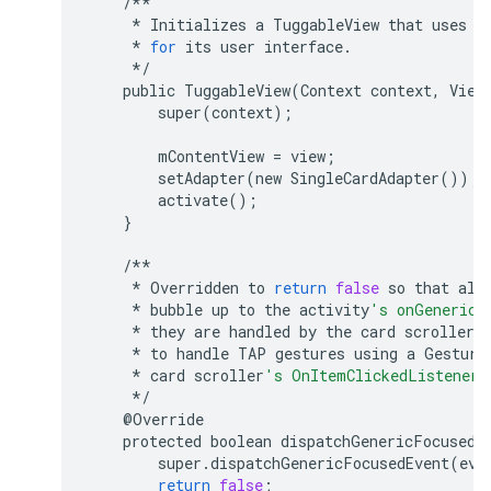
/**
*
Initializes
a
TuggableView
that
uses
t
*
for
its
user
interface
.
*/
public
TuggableView
(
Context
context
,
View
super
(
context
);
mContentView
=
view
;
setAdapter
(
new
SingleCardAdapter
());
activate
();
}
/**
*
Overridden
to
return
false
so
that
all
*
bubble
up
to
the
activity
's onGenericM
*
they
are
handled
by
the
card
scroller
.
*
to
handle
TAP
gestures
using
a
Gesture
*
card
scroller
's OnItemClickedListener.
*/
@
Override
protected
boolean
dispatchGenericFocusedE
super
.
dispatchGenericFocusedEvent
(
eve
return
false
;