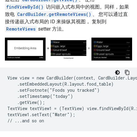
findViewById()
访问嵌入式布局中的视图。同样，如果
致电
CardBuilder.getRemoteViews()
、 您可以通过直
接传递嵌入式布局的 ID 来操纵其视图， 复制到
RemoteViews
setter 方法。
View view = new CardBuilder(context, CardBuilder.Layo
    .setEmbeddedLayout(R.layout.food_table)

    .setFootnote("Foods you tracked")

    .setTimestamp("today")

    .getView();

TextView textView1 = (TextView) view.findViewById(R.i
textView1.setText("Water");
