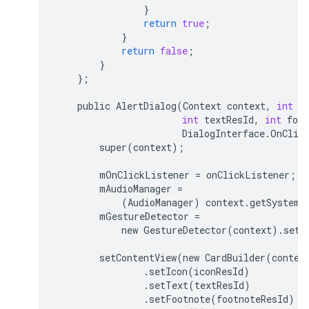
}
return
true
;
}
return
false
;
}
};
public
AlertDialog
(
Context
context
,
int
i
int
textResId
,
int
foot
DialogInterface
.
OnClic
super
(
context
);
mOnClickListener
=
onClickListener
;
mAudioManager
=
(
AudioManager
)
context
.
getSystemS
mGestureDetector
=
new
GestureDetector
(
context
)
.
setB
setContentView
(
new
CardBuilder
(
contex
.
setIcon
(
iconResId
)
.
setText
(
textResId
)
.
setFootnote
(
footnoteResId
)