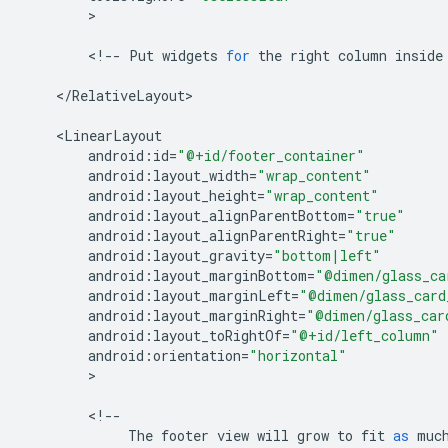
>

<
!--
Put
widgets
for
the
right
column
inside
<
/
RelativeLayout
>

<
LinearLayout
android
:
id
=
"@+id/footer_container"
android
:
layout_width
=
"wrap_content"
android
:
layout_height
=
"wrap_content"
android
:
layout_alignParentBottom
=
"true"
android
:
layout_alignParentRight
=
"true"
android
:
layout_gravity
=
"bottom|left"
android
:
layout_marginBottom
=
"@dimen/glass_ca
android
:
layout_marginLeft
=
"@dimen/glass_card
android
:
layout_marginRight
=
"@dimen/glass_car
android
:
layout_toRightOf
=
"@+id/left_column"
android
:
orientation
=
"horizontal"
>

<
!--
The
footer
view
will
grow
to
fit
as
muc