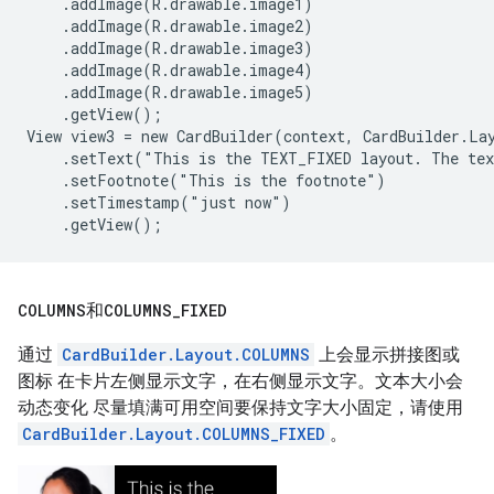
    .addImage(R.drawable.image1)

    .addImage(R.drawable.image2)

    .addImage(R.drawable.image3)

    .addImage(R.drawable.image4)

    .addImage(R.drawable.image5)

    .getView();

View view3 = new CardBuilder(context, CardBuilder.Lay
    .setText("This is the TEXT_FIXED layout. The tex
    .setFootnote("This is the footnote")

    .setTimestamp("just now")

COLUMNS
和
COLUMNS
_
FIXED
通过
CardBuilder.Layout.COLUMNS
上会显示拼接图或
图标 在卡片左侧显示文字，在右侧显示文字。文本大小会
动态变化 尽量填满可用空间要保持文字大小固定，请使用
CardBuilder.Layout.COLUMNS_FIXED
。