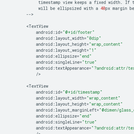
timestamp
view
keeps
a
fixed
width
.
If
will
be
ellipsized
with
a
40
px
margin
b
--
>

<
TextView
android
:
id
=
"@+id/footer"
android
:
layout_width
=
"0dip"
android
:
layout_height
=
"wrap_content"
android
:
layout_weight
=
"1"
android
:
ellipsize
=
"end"
android
:
singleLine
=
"true"
android
:
textAppearance
=
"?android:attr/te
/
>

<
TextView
android
:
id
=
"@+id/timestamp"
android
:
layout_width
=
"wrap_content"
android
:
layout_height
=
"wrap_content"
android
:
layout_marginLeft
=
"@dimen/glass_
android
:
ellipsize
=
"end"
android
:
singleLine
=
"true"
android
:
textAppearance
=
"?android:attr/te
/
>
