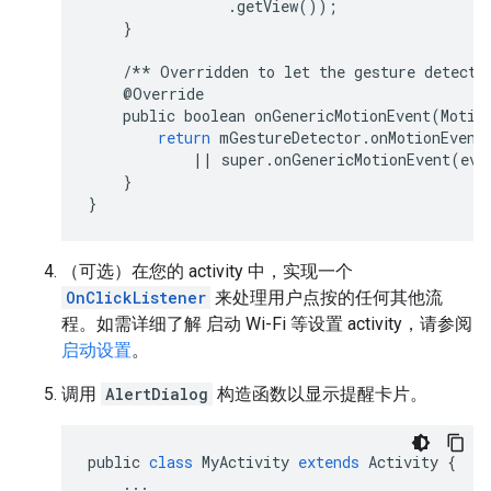
.
getView
());
}
/**
Overridden
to
let
the
gesture
detecto
@
Override
public
boolean
onGenericMotionEvent
(
Motio
return
mGestureDetector
.
onMotionEvent
||
super
.
onGenericMotionEvent
(
eve
}
}
（可选）在您的 activity 中，实现一个
OnClickListener
来处理用户点按的任何其他流
程。如需详细了解 启动 Wi-Fi 等设置 activity，请参阅
启动设置
。
调用
AlertDialog
构造函数以显示提醒卡片。
public
class
MyActivity
extends
Activity
{
...