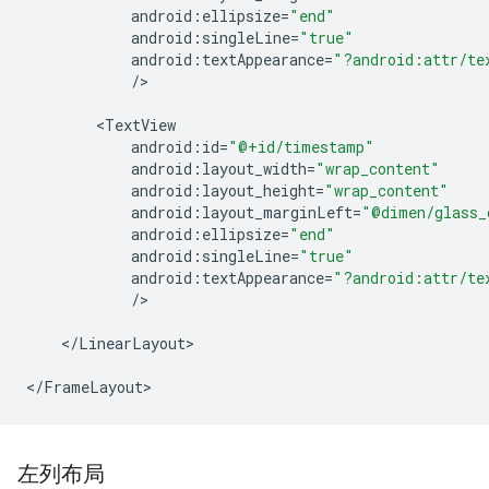
android
:
ellipsize
=
"end"
android
:
singleLine
=
"true"
android
:
textAppearance
=
"?android:attr/te
/
>

<
TextView
android
:
id
=
"@+id/timestamp"
android
:
layout_width
=
"wrap_content"
android
:
layout_height
=
"wrap_content"
android
:
layout_marginLeft
=
"@dimen/glass_
android
:
ellipsize
=
"end"
android
:
singleLine
=
"true"
android
:
textAppearance
=
"?android:attr/te
/
>

<
/
LinearLayout
>

<
/
FrameLayout
左列布局