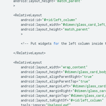
android
:
layout_height
=
"match_parent"
>

<
RelativeLayout
android
:
id
=
"@+id/left_column"
android
:
layout_width
=
"@dimen/glass_card_left
android
:
layout_height
=
"match_parent"
>

<
!--
Put
widgets
for
the
left
column
inside
<
/
RelativeLayout
>

<
RelativeLayout
android
:
layout_width
=
"wrap_content"
android
:
layout_height
=
"@dimen/glass_card_bod
android
:
layout_alignParentRight
=
"true"
android
:
layout_alignParentTop
=
"true"
android
:
layout_marginLeft
=
"@dimen/glass_card
android
:
layout_marginRight
=
"@dimen/glass_car
android
:
layout_marginTop
=
"@dimen/glass_card_
android
:
layout_toRightOf
=
"@+id/left_column"
tools
:
ignore
=
"UselessLeaf"