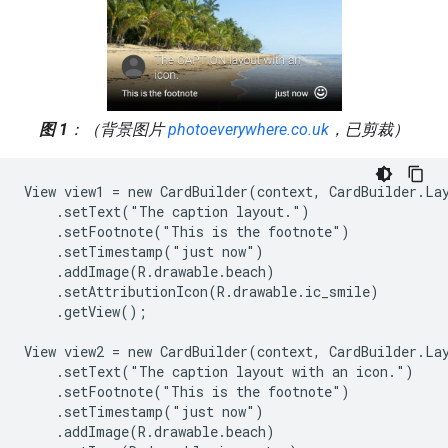
图 1
：（背景图片
photoeverywhere.co.uk
，已剪裁）
View view1 = new CardBuilder(context, CardBuilder.Lay
    .setText("The caption layout.")

    .setFootnote("This is the footnote")

    .setTimestamp("just now")

    .addImage(R.drawable.beach)

    .setAttributionIcon(R.drawable.ic_smile)

    .getView();

View view2 = new CardBuilder(context, CardBuilder.Lay
    .setText("The caption layout with an icon.")

    .setFootnote("This is the footnote")

    .setTimestamp("just now")

    .addImage(R.drawable.beach)
