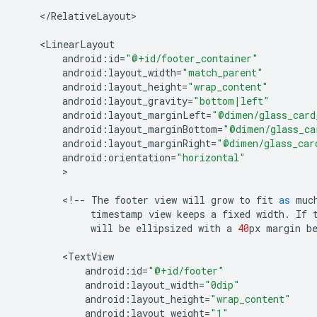
<
/
RelativeLayout
>

<
LinearLayout
android
:
id
=
"@+id/footer_container"
android
:
layout_width
=
"match_parent"
android
:
layout_height
=
"wrap_content"
android
:
layout_gravity
=
"bottom|left"
android
:
layout_marginLeft
=
"@dimen/glass_card
android
:
layout_marginBottom
=
"@dimen/glass_ca
android
:
layout_marginRight
=
"@dimen/glass_car
android
:
orientation
=
"horizontal"
>

<
!--
The
footer
view
will
grow
to
fit
as
muc
timestamp
view
keeps
a
fixed
width
.
If
will
be
ellipsized
with
a
40
px
margin
b
<
TextView
android
:
id
=
"@+id/footer"
android
:
layout_width
=
"0dip"
android
:
layout_height
=
"wrap_content"
android
:
layout_weight
=
"1"