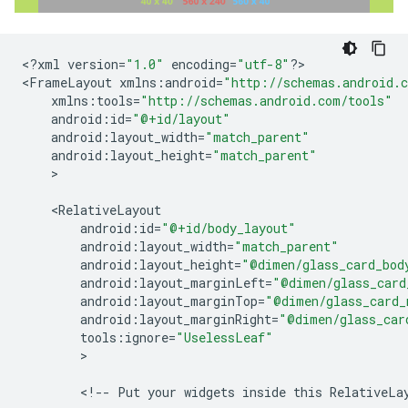
<
?
xml
version
=
"1.0"
encoding
=
"utf-8"
?
>

<
FrameLayout
xmlns
:
android
=
"http://schemas.android.c
xmlns
:
tools
=
"http://schemas.android.com/tools"
android
:
id
=
"@+id/layout"
android
:
layout_width
=
"match_parent"
android
:
layout_height
=
"match_parent"
>

<
RelativeLayout
android
:
id
=
"@+id/body_layout"
android
:
layout_width
=
"match_parent"
android
:
layout_height
=
"@dimen/glass_card_bod
android
:
layout_marginLeft
=
"@dimen/glass_card
android
:
layout_marginTop
=
"@dimen/glass_card_
android
:
layout_marginRight
=
"@dimen/glass_car
tools
:
ignore
=
"UselessLeaf"
>

<
!--
Put
your
widgets
inside
this
RelativeLa