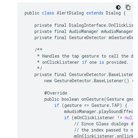
public
class
AlertDialog
extends
Dialog
{
private
final
DialogInterface
.
OnClickList
private
final
AudioManager
mAudioManager
;
private
final
GestureDetector
mGestureDet
/**
*
Handles
the
tap
gesture
to
call
the
di
*
onClickListener
if
one
is
provided
.
*/
private
final
GestureDetector
.
BaseListene
new
GestureDetector
.
BaseListener
()
{
@
Override
public
boolean
onGesture
(
Gesture
gest
if
(
gesture
==
Gesture
.
TAP
)
{
mAudioManager
.
playSoundEffect
if
(
mOnClickListener
!=
null
)
//
Since
Glass
dialogs
do
//
the
index
passed
to
onC
mOnClickListener
.
onClick
(