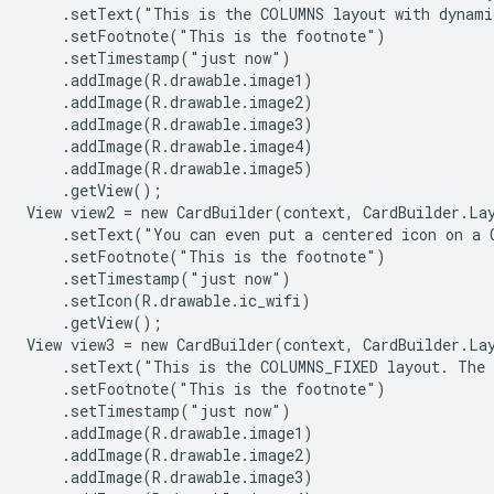
    .setText("This is the COLUMNS layout with dynami
    .setFootnote("This is the footnote")

    .setTimestamp("just now")

    .addImage(R.drawable.image1)

    .addImage(R.drawable.image2)

    .addImage(R.drawable.image3)

    .addImage(R.drawable.image4)

    .addImage(R.drawable.image5)

    .getView();

View view2 = new CardBuilder(context, CardBuilder.Lay
    .setText("You can even put a centered icon on a 
    .setFootnote("This is the footnote")

    .setTimestamp("just now")

    .setIcon(R.drawable.ic_wifi)

    .getView();

View view3 = new CardBuilder(context, CardBuilder.Lay
    .setText("This is the COLUMNS_FIXED layout. The 
    .setFootnote("This is the footnote")

    .setTimestamp("just now")

    .addImage(R.drawable.image1)

    .addImage(R.drawable.image2)

    .addImage(R.drawable.image3)
