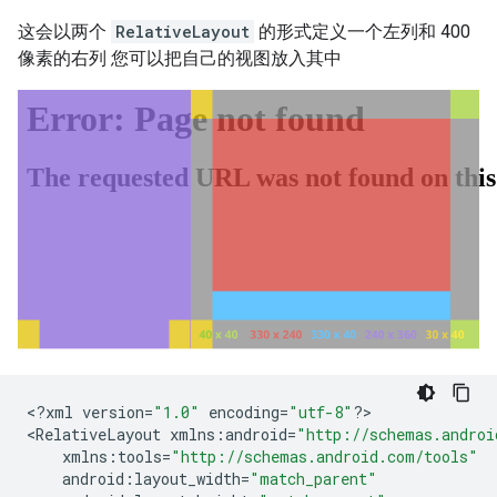
这会以两个
RelativeLayout
的形式定义一个左列和 400
像素的右列 您可以把自己的视图放入其中
<
?
xml
version
=
"1.0"
encoding
=
"utf-8"
?
>

<
RelativeLayout
xmlns
:
android
=
"http://schemas.androi
xmlns
:
tools
=
"http://schemas.android.com/tools"
android
:
layout_width
=
"match_parent"