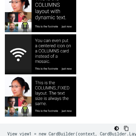
View view1 = new CardBuilder(context, CardBuilder.Lay