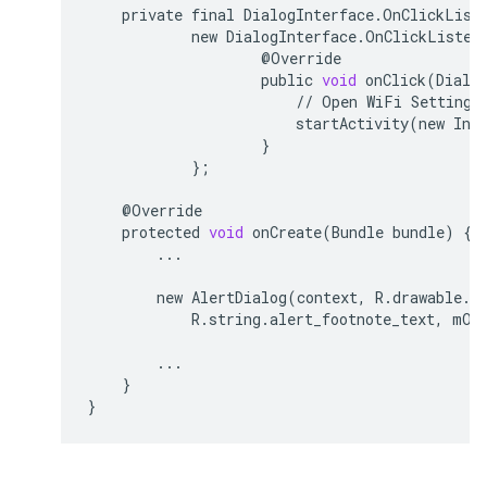
private
final
DialogInterface
.
OnClickList
new
DialogInterface
.
OnClickListen
@
Override
public
void
onClick
(
Dialo
//
Open
WiFi
Settings
startActivity
(
new
Int
}
};
@
Override
protected
void
onCreate
(
Bundle
bundle
)
{
...
new
AlertDialog
(
context
,
R
.
drawable
.
i
R
.
string
.
alert_footnote_text
,
mOn
...
}
}