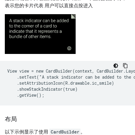
表示您的卡片代表 用户可以直接点按进入
View view = new CardBuilder(context, CardBuilder.Layo
    .setText("A stack indicator can be added to the c
    .setAttributionIcon(R.drawable.ic_smile)

    .showStackIndicator(true)

布局
以下示例显示了使用
CardBuilder
。