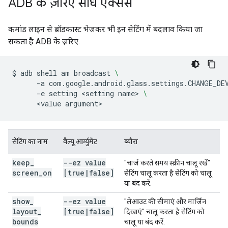
ADB के ज़रिए सीधे ऐक्सेस
कमांड लाइन से ब्रॉडकास्ट भेजकर भी इन सेटिंग में बदलाव किया जा
सकता है ADB के ज़रिए.
$
adb
shell
am
broadcast
\
-a
com.google.android.glass.settings.CHANGE_DE
-e
setting
<setting
name>
\
<value
सेटिंग का नाम
वैल्यू आर्ग्युमेंट
ब्यौरा
keep
_
--ez value
"चार्ज करते समय स्क्रीन चालू रखें"
screen
_
on
[true
|
false]
सेटिंग चालू करता है सेटिंग को चालू
या बंद करें.
show
_
--ez value
"लेआउट की सीमाएं और मार्जिन
layout
_
[true
|
false]
दिखाएं" चालू करता है सेटिंग को
bounds
चालू या बंद करें.