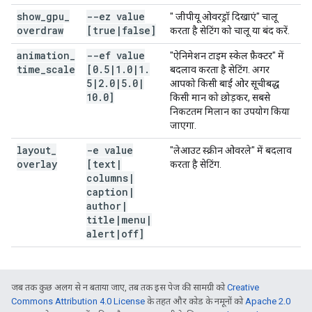
show
_
gpu
_
--ez value
" जीपीयू ओवरड्रॉ दिखाएं" चालू
overdraw
[true
|
false]
करता है सेटिंग को चालू या बंद करें.
animation
_
--ef value
"ऐनिमेशन टाइम स्केल फ़ैक्टर" में
time
_
scale
[0
.
5
|
1
.
0
|
1
.
बदलाव करता है सेटिंग. अगर
5
|
2
.
0
|
5
.
0
|
आपको किसी बाईं ओर सूचीबद्ध
10
.
0]
किसी मान को छोड़कर, सबसे
निकटतम मिलान का उपयोग किया
जाएगा.
layout
_
-e value
"लेआउट स्क्रीन ओवरले" में बदलाव
overlay
[text
|
करता है सेटिंग.
columns
|
caption
|
author
|
title
|
menu
|
alert
|
off]
जब तक कुछ अलग से न बताया जाए, तब तक इस पेज की सामग्री को
Creative
Commons Attribution 4.0 License
के तहत और कोड के नमूनों को
Apache 2.0