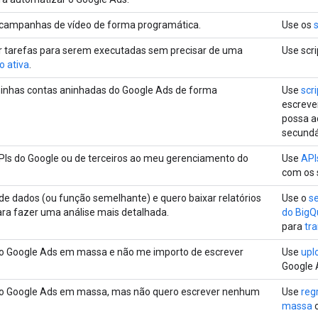
 campanhas de vídeo de forma programática.
Use os
 tarefas para serem executadas sem precisar de uma
Use scr
o ativa
.
inhas contas aninhadas do Google Ads de forma
Use
scr
escreve
possa a
secundá
PIs do Google ou de terceiros ao meu gerenciamento do
Use
API
com os 
de dados (ou função semelhante) e quero baixar relatórios
Use o
se
ra fazer uma análise mais detalhada.
do BigQ
para
tr
 o Google Ads em massa e não me importo de escrever
Use
upl
Google 
 o Google Ads em massa, mas não quero escrever nenhum
Use
reg
massa