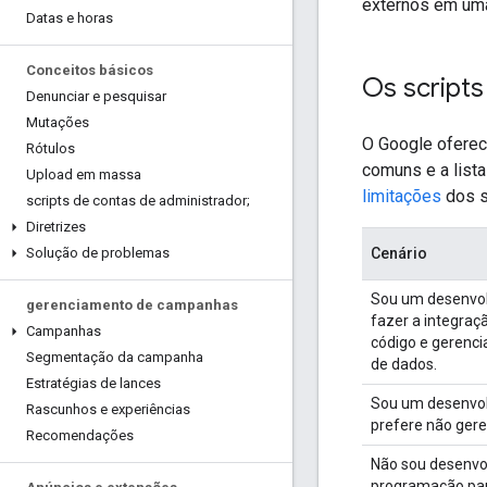
externos em uma
Datas e horas
Conceitos básicos
Os script
Denunciar e pesquisar
Mutações
O Google oferece
Rótulos
comuns e a list
Upload em massa
limitações
dos s
scripts de contas de administrador;
Diretrizes
Cenário
Solução de problemas
Sou um desenvolv
gerenciamento de campanhas
fazer a integraç
Campanhas
código e gerenci
Segmentação da campanha
de dados.
Estratégias de lances
Sou um desenvol
Rascunhos e experiências
prefere não gere
Recomendações
Não sou desenvo
programação par