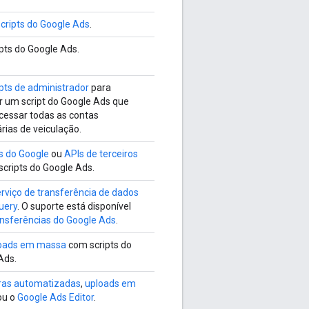
scripts do Google Ads
.
ipts do Google Ads.
ipts de administrador
para
r um script do Google Ads que
cessar todas as contas
rias de veiculação.
s do Google
ou
APIs de terceiros
scripts do Google Ads.
rviço de transferência de dados
uery
. O suporte está disponível
ansferências do Google Ads
.
oads em massa
com scripts do
Ads.
ras automatizadas
,
uploads em
ou o
Google Ads Editor
.