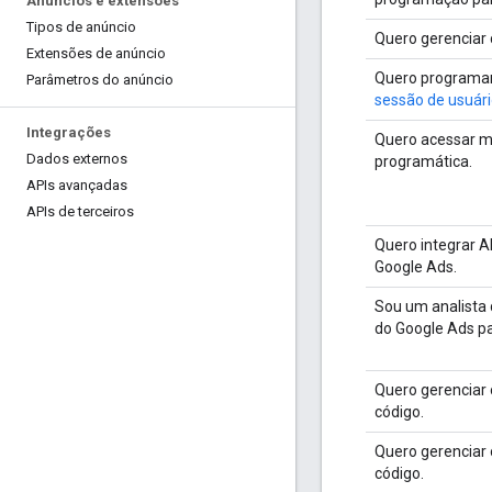
Anúncios e extensões
Tipos de anúncio
Quero gerenciar
Extensões de anúncio
Quero programar
Parâmetros do anúncio
sessão de usuári
Integrações
Quero acessar m
Dados externos
programática.
APIs avançadas
APIs de terceiros
Quero integrar A
Google Ads.
Sou um analista 
do Google Ads pa
Quero gerenciar
código.
Quero gerenciar
código.