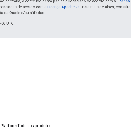
ão contrária, o conteúdo desta página é licenciado de acordo com a
Licença 
icenciadas de acordo com a
Licença Apache 2.0
. Para mais detalhes, consult
a da Oracle e/ou afiliadas.
8-03 UTC.
 Platform
Todos os produtos