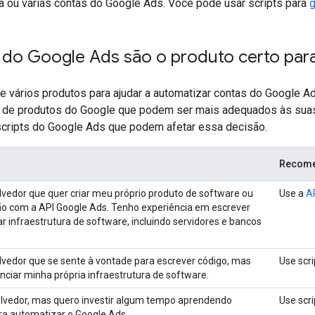
 ou várias contas do Google Ads. Você pode usar scripts para
g
s do Google Ads são o produto certo par
 vários produtos para ajudar a automatizar contas do Google Ad
a de produtos do Google que podem ser mais adequados às suas
cripts do Google Ads que podem afetar essa decisão.
Recom
edor que quer criar meu próprio produto de software ou
Use a
A
ão com a API Google Ads. Tenho experiência em escrever
ar infraestrutura de software, incluindo servidores e bancos
vedor que se sente à vontade para escrever código, mas
Use scr
nciar minha própria infraestrutura de software.
lvedor, mas quero investir algum tempo aprendendo
Use scr
a automatizar o Google Ads.