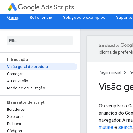
Ads Scripts
Guias
Referência
Soluções e exemplos
Suporte
idioma de preferê
Introdução
Visão geral do produto
Página inicial
Pr
Começar
Autorização
Visão g
Modo de visualização
Elementos de script
Os scripts do G
Iteradores
anúncios do Goo
Seletores
navegador. A ma
Builders
mutate
e
search
Códigos