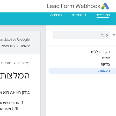
Lead Form Webhook
מדריכים
דוגמאות
תמיכה
עשויות להיות שגיאות
סקירה כללית
יישום
דף הבית
מוצרים
בדיקה
המלצות
המלצות
בודק ה-API הוא אומדן של הטיפול בלידים. מומלץ לבצע את הפעולות הבאות כשמתחילים שידור חי בפעם הראשונה:
URL ואת המפתח.