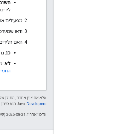
חשוב
לידים 
מפעילים את 
ודאו שמערכת ניהול ק
האם הלידים
כן
: נ
לא
: מ
התמיכ
אלא אם צוין אחרת, התוכן של 
Developers‏
.‏ Java הוא סימן מסחרי רשום של חברת Oracle ו/או של השותפים העצמאיים שלה.
עדכון אחרון: 2025-08-21 (שעון UTC).