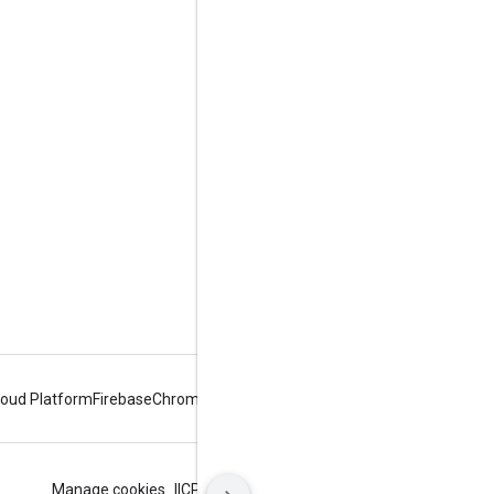
עניין
Google Developer Program
Google Developer Groups
Google Developer Experts
Accelerators
Google Cloud & NVIDIA
loud Platform
Firebase
Chrome
Android
תנאים
פרטיות
ICP证合字B2-20070004号
Manage cookies