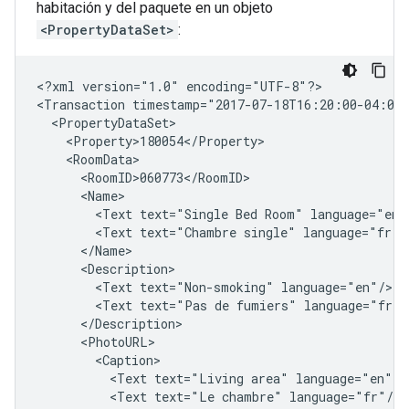
habitación y del paquete en un objeto
<PropertyDataSet>
:
<?xml
version="1.0"
encoding="UTF-8"?>

<Transaction
timestamp="2017-07-18T16:20:00-04:00
<Text
text="Single
Bed
Room"
<Text
text="Chambre
single"
<Text
text="Non-smoking"
<Text
text="Pas
de
fumiers"
<Text
text="Living
area"
<Text
text="Le
chambre"