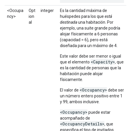
<Occupa
Opt
integer
Es la cantidad máxima de
ncy>
ion
huéspedes para los que
está
al
destinada
una habitación. Por
ejemplo, una suite grande podría
alojar físicamente a 6 personas
(capacidad = 6), pero está
diseñada para un máximo de 4.
Este valor debe ser menor o igual
<Capacity>
que el elemento
, que
es la cantidad de personas que la
habitación puede alojar
físicamente.
<Occupancy>
El valor de
debe ser
un número entero positivo entre 1
y 99, ambos inclusive.
<Occupancy>
puede estar
acompañado de
<OccupancyDetails>
, que
especifica el tipo de invitados