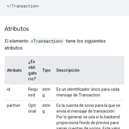
Atributos
El elemento
<Transaction>
tiene los siguientes
atributos:
¿Es
obli
Atributo
Tipo
Descripción
gato
rio?
id
Requ
strin
Es un identificador único para cada
ired
g
mensaje de Transaction.
partner
Opti
strin
Es la cuenta de socio para la que se
onal
g
envía el mensaje de transacción.
Por lo general, se usa si tu backend
proporciona feeds de precios para
varias cuentas de socios. Este valor