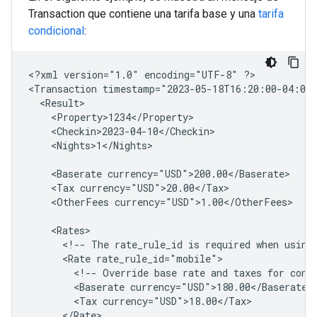
Transaction que contiene una tarifa base y una
tarifa
condicional
:
<?xml
version="1.0"
encoding="UTF-8"
?>

<Transaction
timestamp="2023-05-18T16:20:00-04:00
<Nights>1</Nights>

<Baserate
<Tax
<OtherFees
currency="USD">1.00</OtherFees>

<!--
The
rate_rule_id
is
required
when
using
<Rate
<!--
Override
base
rate
and
taxes
for
cond
<Baserate
<Tax