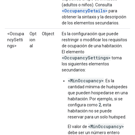
(adultos o niños). Consulta
<OccupancyDetails>
para
obtener la sintaxis y la descripción
de los elementos secundarios.
<Occupa
Opt
Object
Es la configuración que puede
ncySetti
ion
restringir o modificar los requisitos
ngs>
al
de ocupación de una habitación.
El elemento
<OccupancySettings>
toma
los siguientes elementos
secundarios:
<MinOccupancy>
: Es la
cantidad mínima de huéspedes
que pueden hospedarse en una
habitación. Por ejemplo, si se
2
configura como
, esta
habitación no se puede
reservar para un solo huésped.
<MinOccupancy>
El valor de
debe ser un número entero