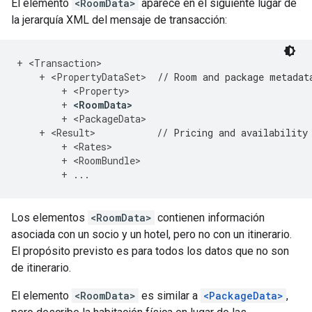
El elemento
<RoomData>
aparece en el siguiente lugar de
la jerarquía XML del mensaje de transacción:
+
<
Transaction
>
+
<
PropertyDataSet
>
// Room and package metadat
+
<
Property
>
+
<
RoomData
>
+
<
PackageData
>
+
<
Result
>
// Pricing and availability
+
<
Rates
>
+
<
RoomBundle
>
+
...
Los elementos
<RoomData>
contienen información
asociada con un socio y un hotel, pero no con un itinerario.
El propósito previsto es para todos los datos que no son
de itinerario.
El elemento
<RoomData>
es similar a
<PackageData>
,