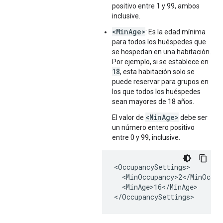
positivo entre 1 y 99, ambos
inclusive.
<MinAge>
: Es la edad mínima
para todos los huéspedes que
se hospedan en una habitación.
Por ejemplo, si se establece en
18
, esta habitación solo se
puede reservar para grupos en
los que todos los huéspedes
sean mayores de 18 años.
<MinAge>
El valor de
debe ser
un número entero positivo
entre 0 y 99, inclusive.
<OccupancySettings>

  <MinOccupancy>2</MinOccupa
  <MinAge>16</MinAge>

</OccupancySettings>