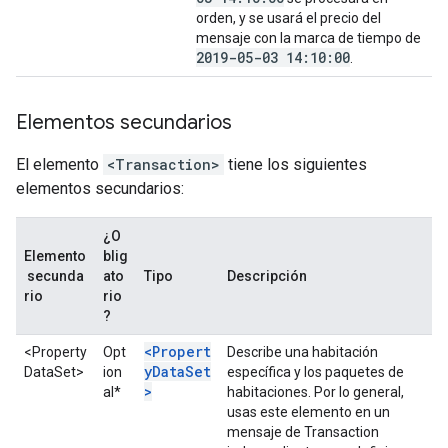
orden, y se usará el precio del
mensaje con la marca de tiempo de
2019-05-03 14:10:00
.
Elementos secundarios
El elemento
<Transaction>
tiene los siguientes
elementos secundarios:
¿O
Elemento
blig
secunda
ato
Tipo
Descripción
rio
rio
?
<Propert
<Property
Opt
Describe una habitación
yDataSet
DataSet>
ion
específica y los paquetes de
>
al*
habitaciones. Por lo general,
usas este elemento en un
mensaje de Transaction