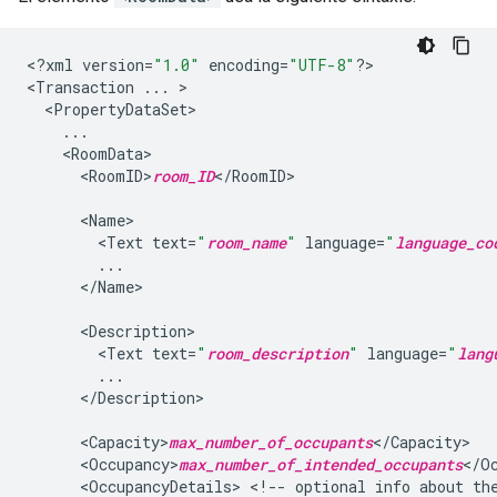
<
?
xml
version
=
"1.0"
encoding
=
"UTF-8"
?
>

<
Transaction
...
<
PropertyDataSet
...
<
RoomData
<
RoomID>
room_ID
<
/
RoomID
>

<
Name
<
Text
text
=
"
room_name
"
language
=
"
language_co
...
<
/
Name
>

<
Description
<
Text
text
=
"
room_description
"
language
=
"
lang
...
<
/
Description
>

<
Capacity>
max_number_of_occupants
<
/
Capacity
<
Occupancy>
max_number_of_intended_occupants
<
/
O
<
OccupancyDetails
>
<
!
--
optional
info
about
th