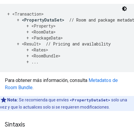
+
<
Transaction
>
+
<
PropertyDataSet
>
// Room and package metada
+
<
Property
>
+
<
RoomData
>
+
<
PackageData
>
+
<
Result
>
// Pricing and availability
+
<
Rates
>
+
<
RoomBundle
>
+
...
Para obtener más información, consulta
Metadatos de
Room Bundle
.
Nota:
Se recomienda que envíes
<PropertyDataSet>
solo una
vez y que lo actualices solo si se requieren modificaciones.
Sintaxis