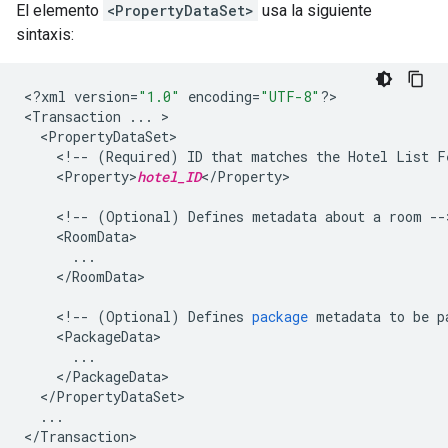
El elemento
<PropertyDataSet>
usa la siguiente
sintaxis:
<
?
xml
version
=
"1.0"
encoding
=
"UTF-8"
?
>

<
Transaction
...
>
<
PropertyDataSet
<
!
--
(
Required
)
ID
that
matches
the
Hotel
List
F
<
Property>
hotel_ID
<
/
Property
>

<
!
--
(
Optional
)
Defines
metadata
about
a
room
--
<
RoomData
...
<
/
RoomData
>

<
!
--
(
Optional
)
Defines
package
metadata
to
be
p
<
PackageData
...
<
/
PackageData
<
/
PropertyDataSet
...
<
/
Transaction
>