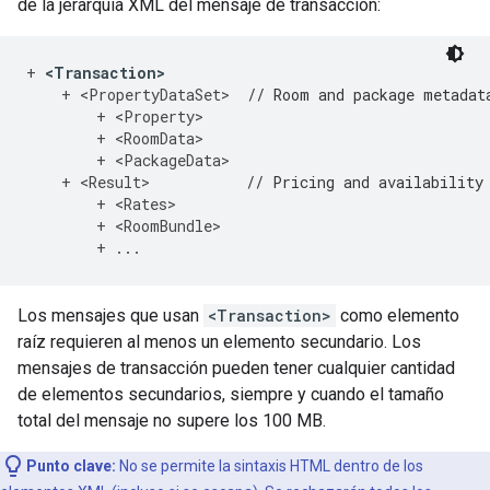
de la jerarquía XML del mensaje de transacción:
+
<
Transaction
>
+
<
PropertyDataSet
>
// Room and package metadat
+
<
Property
>
+
<
RoomData
>
+
<
PackageData
>
+
<
Result
>
// Pricing and availability
+
<
Rates
>
+
<
RoomBundle
>
+
...
Los mensajes que usan
<Transaction>
como elemento
raíz requieren al menos un elemento secundario. Los
mensajes de transacción pueden tener cualquier cantidad
de elementos secundarios, siempre y cuando el tamaño
total del mensaje no supere los 100 MB.
Punto clave:
No se permite la sintaxis HTML dentro de los