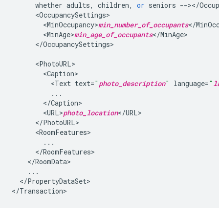
whether
adults
,
children
,
or
seniors
--></
Occu
<
OccupancySettings
<
MinOccupancy>
min_number_of_occupants
<
/
MinOc
<
MinAge>
min_age_of_occupants
<
/
MinAge
<
/
OccupancySettings
>

<
PhotoURL
<
Caption
<
Text
text
=
"
photo_description
"
language
=
"
l
...
<
/
Caption
<
URL>
photo_location
<
/
URL
<
/
PhotoURL
<
RoomFeatures
...
<
/
RoomFeatures
<
/
RoomData
...
<
/
PropertyDataSet
>

<
/
Transaction
>