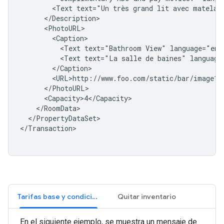
<Text
text="Un
très
grand
lit
avec
matelas
<Text
text="Bathroom
View"
<Text
text="La
salle
de
baines"
</PropertyDataSet>

</Transaction>

Tarifas base y condicionales
Quitar inventario
En el siguiente ejemplo, se muestra un mensaje de