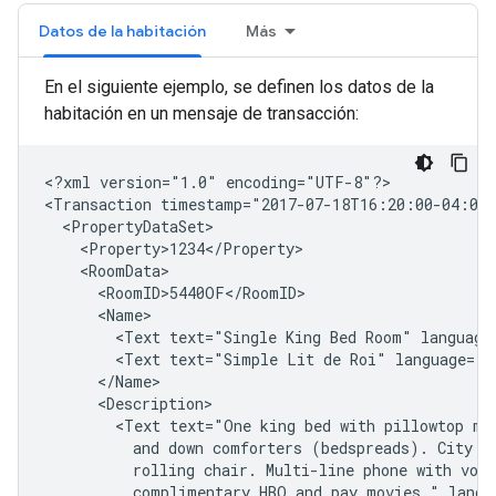
Datos de la habitación
Más
En el siguiente ejemplo, se definen los datos de la
habitación en un mensaje de transacción:
<?xml
version="1.0"
encoding="UTF-8"?>

<Transaction
timestamp="2017-07-18T16:20:00-04:00
<Text
text="Single
King
Bed
Room"
<Text
text="Simple
Lit
de
Roi"
<Text
text="One
king
bed
with
pillowtop
ma
and
down
comforters
(bedspreads).
City
v
rolling
chair.
Multi-line
phone
with
voic
complimentary
HBO
and
pay
movies."