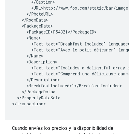
<Text
text="Breakfast
Included"
<Text
text="Avec
le
petit
déjeuner"
<Text
text="Includes
a
delightful
array
of
<Text
text="Comprend
une
délicieuse
gamme
</PropertyDataSet>

</Transaction>

Cuando envíes los precios y la disponibilidad de