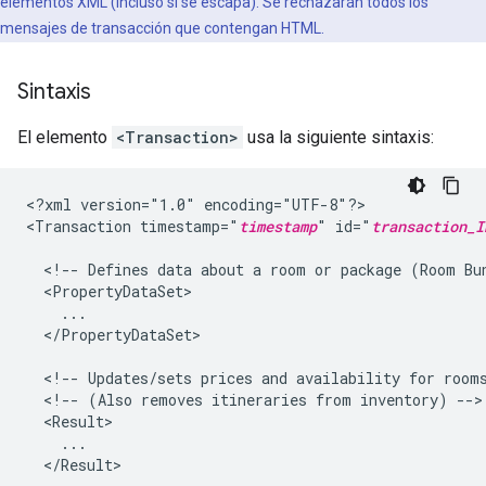
elementos XML (incluso si se escapa). Se rechazarán todos los
mensajes de transacción que contengan HTML.
Sintaxis
El elemento
<Transaction>
usa la siguiente sintaxis:
<?xml
version="1.0"
encoding="UTF-8"?>

<Transaction
timestamp="
timestamp
"
id="
transaction_I
<!--
Defines
data
about
a
room
or
package
(Room
Bu
</PropertyDataSet>

<!--
Updates/sets
prices
and
availability
for
room
<!--
(Also
removes
itineraries
from
inventory)
</Result>
