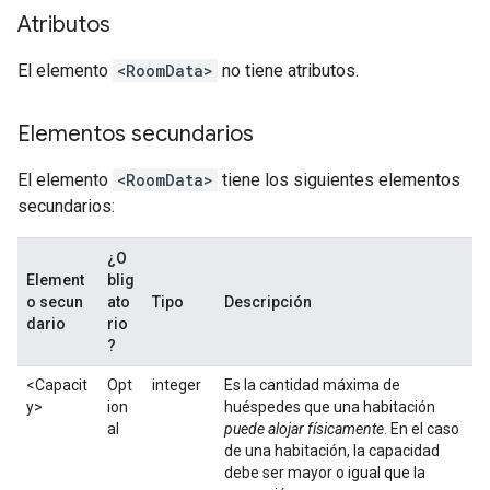
Atributos
El elemento
<RoomData>
no tiene atributos.
Elementos secundarios
El elemento
<RoomData>
tiene los siguientes elementos
secundarios:
¿O
Element
blig
o secun
ato
Tipo
Descripción
dario
rio
?
<Capacit
Opt
integer
Es la cantidad máxima de
y>
ion
huéspedes que una habitación
al
puede alojar físicamente
. En el caso
de una habitación, la capacidad
debe ser mayor o igual que la