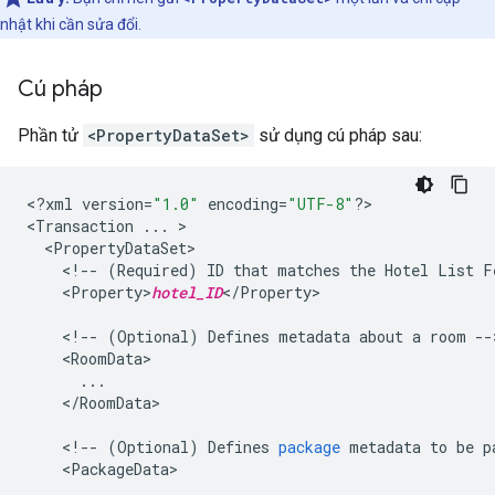
nhật khi cần sửa đổi.
Cú pháp
Phần tử
<PropertyDataSet>
sử dụng cú pháp sau:
<
?
xml
version
=
"1.0"
encoding
=
"UTF-8"
?
>

<
Transaction
...
>
<
PropertyDataSet
<
!
--
(
Required
)
ID
that
matches
the
Hotel
List
F
<
Property>
hotel_ID
<
/
Property
>

<
!
--
(
Optional
)
Defines
metadata
about
a
room
--
<
RoomData
...
<
/
RoomData
>

<
!
--
(
Optional
)
Defines
package
metadata
to
be
p
<
PackageData
...