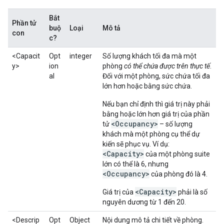
Bắt
Phần tử
buộ
Loại
Mô tả
con
c?
<Capacit
Opt
integer
Số lượng khách tối đa mà một
y>
ion
phòng
có thể chứa được trên thực tế
.
al
Đối với một phòng, sức chứa tối đa
lớn hơn hoặc bằng sức chứa.
Nếu bạn chỉ định thì giá trị này phải
bằng hoặc lớn hơn giá trị của phần
<Occupancy>
tử
– số lượng
khách mà một phòng cụ thể dự
kiến sẽ phục vụ. Ví dụ:
<Capacity>
của một phòng suite
lớn có thể là 6, nhưng
<Occupancy>
của phòng đó là 4.
<Capacity>
Giá trị của
phải là số
nguyên dương từ 1 đến 20.
<Descrip
Opt
Object
Nội dung mô tả chi tiết về phòng.