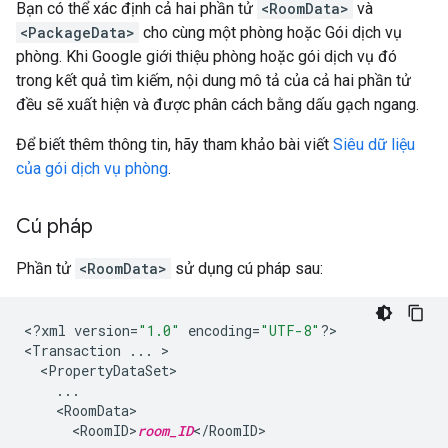
Bạn có thể xác định cả hai phần tử
<RoomData>
và
<PackageData>
cho cùng một phòng hoặc Gói dịch vụ
phòng. Khi Google giới thiệu phòng hoặc gói dịch vụ đó
trong kết quả tìm kiếm, nội dung mô tả của cả hai phần tử
đều sẽ xuất hiện và được phân cách bằng dấu gạch ngang.
Để biết thêm thông tin, hãy tham khảo bài viết
Siêu dữ liệu
của gói dịch vụ phòng
.
Cú pháp
Phần tử
<RoomData>
sử dụng cú pháp sau:
<
?
xml
version
=
"1.0"
encoding
=
"UTF-8"
?
>

<
Transaction
...
<
PropertyDataSet
...
<
RoomData
<
RoomID>
room_ID
<
/
RoomID
>
