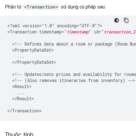
Phần tử
<Transaction>
sử dụng cú pháp sau:
<?xml
version="1.0"
encoding="UTF-8"?>

<Transaction
timestamp="
timestamp
"
id="
transaction_I
<!--
Defines
data
about
a
room
or
package
(Room
Bu
</PropertyDataSet>

<!--
Updates/sets
prices
and
availability
for
room
<!--
(Also
removes
itineraries
from
inventory)
</Result>

Thuộc tính