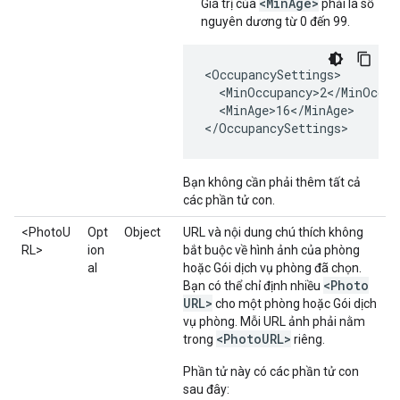
<MinAge>
Giá trị của
phải là số
nguyên dương từ 0 đến 99.
<OccupancySettings>

  <MinOccupancy>2</MinOccupa
  <MinAge>16</MinAge>

</OccupancySettings>
Bạn không cần phải thêm tất cả
các phần tử con.
<PhotoU
Opt
Object
URL và nội dung chú thích không
RL>
ion
bắt buộc về hình ảnh của phòng
al
hoặc Gói dịch vụ phòng đã chọn.
<Photo
Bạn có thể chỉ định nhiều
URL>
cho một phòng hoặc Gói dịch
vụ phòng. Mỗi URL ảnh phải nằm
<Photo
URL>
trong
riêng.
Phần tử này có các phần tử con
sau đây: