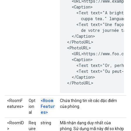
  <URL>https://www.example.
  <Caption>

    <Text text="A bright an
      cuppa tea." language=
    <Text text="Une façon l
      de votre journée tass
  </Caption>

</PhotoURL>

<PhotoURL>

  <URL>https://www.foo.com/
  <Caption>

    <Text text="Or, perhaps
    <Text text="Ou peut-êtr
  </Caption>

</PhotoURL>
<Room
<RoomF
Opt
Chứa thông tin về các đặc điểm
Featur
eatures>
ion
của phòng.
es>
al
<RoomID
Req
string
Mã nhận dạng duy nhất của
>
uire
phòng. Sử dụng mã này để so khớp