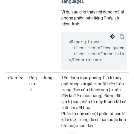
language
).
Ví dụ sau cho thấy nội dung mô tả
phòng phiên bản tiếng Pháp và
tiếng Anh:
<Description>

  <Text text="Two queen-siz
  <Text text="Deux lits de 
</Description>
<Name>
Req
string
Tên danh mục phòng. Giá trị này
uire
phải khớp với giá trị xuất hiện trên
d
trang đích của khách sạn (trước
đây là điểm bán hàng). Đừng đặt
giá trị của phần tử này thành tất cả
chữ cái viết hoa.
Phần tử này có một phần tử con là
<Text>
, trong đó có hai thuộc tính
bắt buộc sau đây: