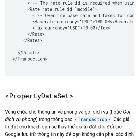
<!--
The
rate_rule_id
is
required
when
using
<Rate
<!--
Override
base
rate
and
taxes
for
cond
<Baserate
<Tax
</Rates>

</Result>

</Transaction>

<Property
Data
Set>
Vùng chứa cho thông tin về phòng và gói dịch vụ (hoặc
Gói
dịch vụ phòng
) trong thông báo
<Transaction>
. Các giá
trị đặt cho khách sạn sẽ thay thế giá trị đặt cho đối tác.
Google lưu trữ thông tin này để bạn không cần phải xác định