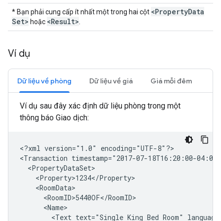
<Property
Data
* Bạn phải cung cấp ít nhất một trong hai cột
Set>
<Result>
hoặc
.
Ví dụ
Dữ liệu về phòng
Dữ liệu về giá
Giá mỗi đêm
Ví dụ sau đây xác định dữ liệu phòng trong một
thông báo Giao dịch:
<?xml
version="1.0"
encoding="UTF-8"?>

<Transaction
timestamp="2017-07-18T16:20:00-04:00
<Text
text="Single
King
Bed
Room"