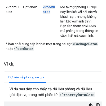
<RoomD
<RoomD
Optional*
Mô tả một phòng. Dữ liệu
ata>
ata>
này liên kết với đối tác và
khách sạn, nhưng không
liên kết với hành trình.
Bạn cần tham chiếu đến
mã phòng trong thông tin
cập nhật giá của mình.
<Package
Data>
* Bạn phải cung cấp ít nhất một trong hai cột
<Room
Data>
hoặc
.
Ví dụ
Dữ liệu về phòng và gói dịch vụ
Ví dụ sau đây cho thấy cả dữ liệu phòng và dữ liệu
gói dịch vụ trong một phần tử
<PropertyDataSet>
: