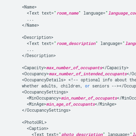
<
Name
<
Text
text
=
"
room_name
"
language
=
"
language_co
...
<
/
Name
>

<
Description
<
Text
text
=
"
room_description
"
language
=
"
lang
...
<
/
Description
>

<
Capacity>
max_number_of_occupants
<
/
Capacity
<
Occupancy>
max_number_of_intended_occupants
<
/
O
<
OccupancyDetails
>
<
!
--
optional
info
about
th
whether
adults
,
children
,
or
seniors
--></
Occu
<
OccupancySettings
<
MinOccupancy>
min_number_of_occupants
<
/
MinOc
<
MinAge>
min_age_of_occupants
<
/
MinAge
<
/
OccupancySettings
>

<
PhotoURL
<
Caption
<
Text
text
=
"
photo_description
"
language
=
"
l