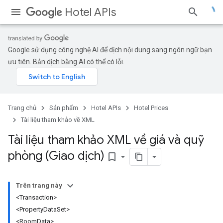
Hotel APIs
Google sử dụng công nghệ AI để dịch nội dung sang ngôn ngữ bạn
ưu tiên. Bản dịch bằng AI có thể có lỗi.
Trang chủ
Sản phẩm
Hotel APIs
Hotel Prices
Tài liệu tham khảo về XML
Tài liệu tham khảo XML về giá và quỹ
phòng (Giao dịch)
bookmark_border
Trên trang này
<Transaction>
<PropertyDataSet>
<RoomData>