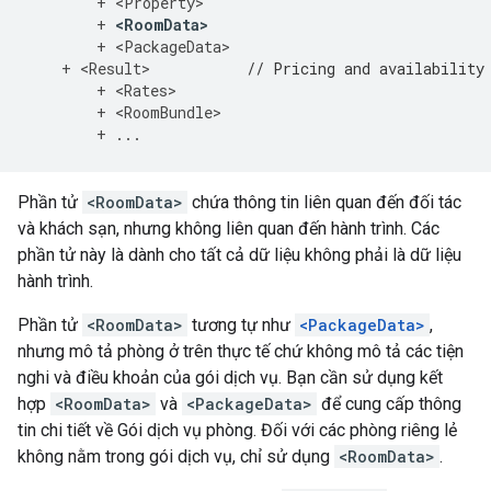
+
<
Property
>
+
<
RoomData
>
+
<
PackageData
>
+
<
Result
>
// Pricing and availability
+
<
Rates
>
+
<
RoomBundle
>
+
...
Phần tử
<RoomData>
chứa thông tin liên quan đến đối tác
và khách sạn, nhưng không liên quan đến hành trình. Các
phần tử này là dành cho tất cả dữ liệu không phải là dữ liệu
hành trình.
Phần tử
<RoomData>
tương tự như
<PackageData>
,
nhưng mô tả phòng ở trên thực tế chứ không mô tả các tiện
nghi và điều khoản của gói dịch vụ. Bạn cần sử dụng kết
hợp
<RoomData>
và
<PackageData>
để cung cấp thông
tin chi tiết về Gói dịch vụ phòng. Đối với các phòng riêng lẻ
không nằm trong gói dịch vụ, chỉ sử dụng
<RoomData>
.