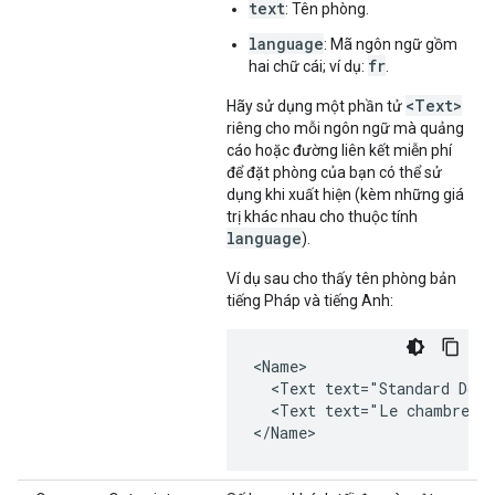
text
: Tên phòng.
language
: Mã ngôn ngữ gồm
fr
hai chữ cái; ví dụ:
.
<Text>
Hãy sử dụng một phần tử
riêng cho mỗi ngôn ngữ mà quảng
cáo hoặc đường liên kết miễn phí
để đặt phòng của bạn có thể sử
dụng khi xuất hiện (kèm những giá
trị khác nhau cho thuộc tính
language
).
Ví dụ sau cho thấy tên phòng bản
tiếng Pháp và tiếng Anh:
<Name>

  <Text text="Standard Doub
  <Text text="Le chambre do
</Name>