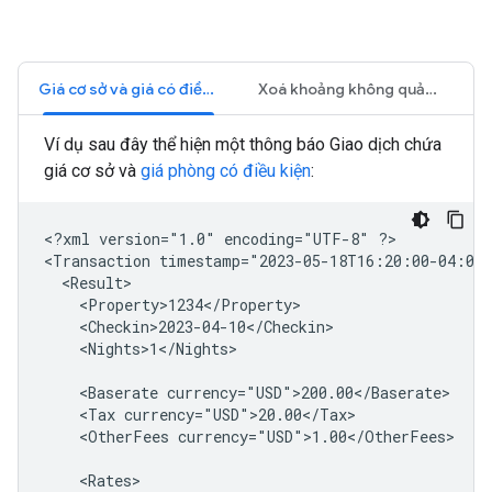
Giá cơ sở và giá có điều kiện
Xoá khoảng không quảng cáo
Ví dụ sau đây thể hiện một thông báo Giao dịch chứa
giá cơ sở và
giá phòng có điều kiện
:
<?xml
version="1.0"
encoding="UTF-8"
?>

<Transaction
timestamp="2023-05-18T16:20:00-04:00
<Nights>1</Nights>

<Baserate
<Tax
<OtherFees
currency="USD">1.00</OtherFees>
