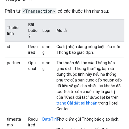
Phần tử
<Transaction>
có các thuộc tính như sau:
Bắt
Thuộc
buộc
Loại
Mô tả
tính
?
id
Requ
strin
Giá trị nhận dạng riêng biệt của mỗi
ired
g
Thông báo giao dịch.
partner
Opti
strin
Tài khoản đối tác của Thông báo
onal
g
giao dịch. Thông thường, bạn sử
dụng thuộc tính này nếu hệ thống
phụ trợ của bạn cung cấp nguồn cấp
dữ liệu về giá cho nhiều tài khoản đối
tác. Giá trị của chuỗi này là giá trị
của "Khoá đối tác" được liệt kê trên
trang Cài đặt tài khoản
trong Hotel
Center.
timesta
Requ
DateTime
Thời điểm gửi Thông báo giao dịch.
mp
ired