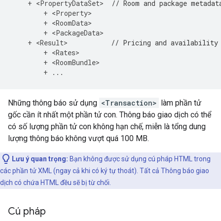
+
<
PropertyDataSet
>
// Room and package metadat
+
<
Property
>
+
<
RoomData
>
+
<
PackageData
>
+
<
Result
>
// Pricing and availability
+
<
Rates
>
+
<
RoomBundle
>
+
...
Những thông báo sử dụng
<Transaction>
làm phần tử
gốc cần ít nhất một phần tử con. Thông báo giao dịch có thể
có số lượng phần tử con không hạn chế, miễn là tổng dung
lượng thông báo không vượt quá 100 MB.
Lưu ý quan trọng:
Bạn không được sử dụng cú pháp HTML trong
các phần tử XML (ngay cả khi có ký tự thoát). Tất cả Thông báo giao
dịch có chứa HTML đều sẽ bị từ chối.
Cú pháp