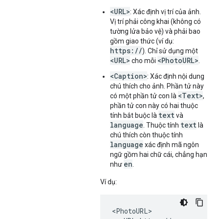
<URL>
: Xác định vị trí của ảnh.
Vị trí phải công khai (không có
tường lửa bảo vệ) và phải bao
gồm giao thức (ví dụ:
https://
). Chỉ sử dụng một
<URL>
<PhotoURL>
cho mỗi
.
<Caption>
: Xác định nội dung
chú thích cho ảnh. Phần tử này
<Text>
có một phần tử con là
,
phần tử con này có hai thuộc
text
tính bắt buộc là
và
language
text
. Thuộc tính
là
chú thích còn thuộc tính
language
xác định mã ngôn
ngữ gồm hai chữ cái, chẳng hạn
en
như
.
Ví dụ:
<PhotoURL>
