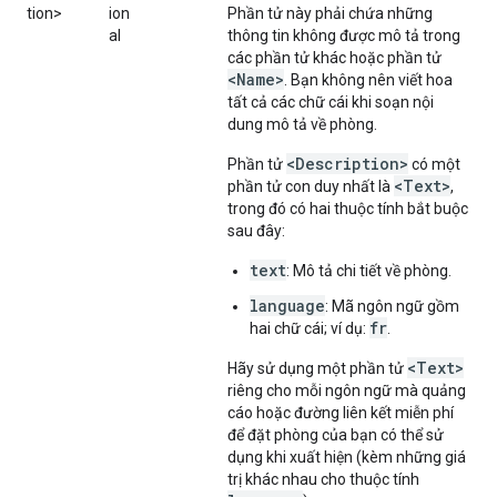
tion>
ion
Phần tử này phải chứa những
al
thông tin không được mô tả trong
các phần tử khác hoặc phần tử
<Name>
. Bạn không nên viết hoa
tất cả các chữ cái khi soạn nội
dung mô tả về phòng.
<Description>
Phần tử
có một
<Text>
phần tử con duy nhất là
,
trong đó có hai thuộc tính bắt buộc
sau đây:
text
: Mô tả chi tiết về phòng.
language
: Mã ngôn ngữ gồm
fr
hai chữ cái; ví dụ:
.
<Text>
Hãy sử dụng một phần tử
riêng cho mỗi ngôn ngữ mà quảng
cáo hoặc đường liên kết miễn phí
để đặt phòng của bạn có thể sử
dụng khi xuất hiện (kèm những giá
trị khác nhau cho thuộc tính