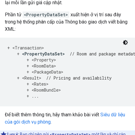
lại mỗi lần gửi giá cập nhật.
Phần tử
<PropertyDataSet>
xuất hiện ở vị trí sau đây
trong hệ thống phân cấp của Thông báo giao dịch viết bằng
XML:
+
<
Transaction
>
+
<
PropertyDataSet
>
// Room and package metada
+
<
Property
>
+
<
RoomData
>
+
<
PackageData
>
+
<
Result
>
// Pricing and availability
+
<
Rates
>
+
<
RoomBundle
>
+
...
Để biết thêm thông tin, hãy tham khảo bài viết
Siêu dữ liệu
của gói dịch vụ phòng
.
Lưu ý:
Bạn chỉ nên gửi
<PropertyDataSet>
một lần và chỉ cập