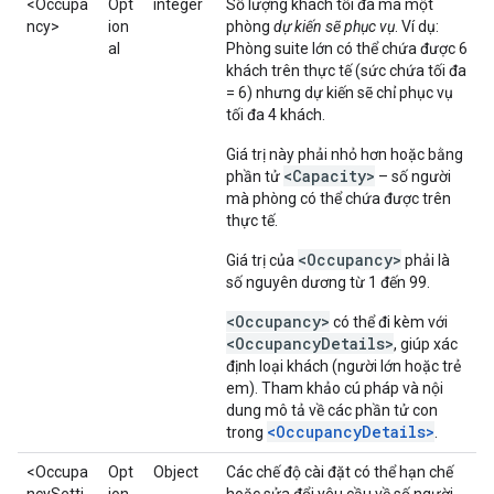
<Occupa
Opt
integer
Số lượng khách tối đa mà một
ncy>
ion
phòng
dự kiến sẽ phục vụ
. Ví dụ:
al
Phòng suite lớn có thể chứa được 6
khách trên thực tế (sức chứa tối đa
= 6) nhưng dự kiến sẽ chỉ phục vụ
tối đa 4 khách.
Giá trị này phải nhỏ hơn hoặc bằng
<Capacity>
phần tử
– số người
mà phòng có thể chứa được trên
thực tế.
<Occupancy>
Giá trị của
phải là
số nguyên dương từ 1 đến 99.
<Occupancy>
có thể đi kèm với
<OccupancyDetails>
, giúp xác
định loại khách (người lớn hoặc trẻ
em). Tham khảo cú pháp và nội
dung mô tả về các phần tử con
<OccupancyDetails>
trong
.
<Occupa
Opt
Object
Các chế độ cài đặt có thể hạn chế