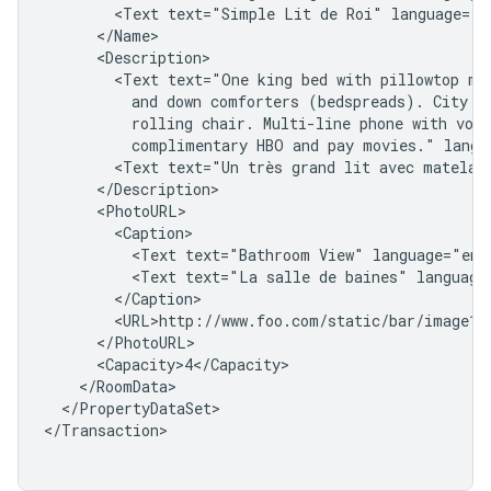
<Text
text="Simple
Lit
de
Roi"
<Text
text="One
king
bed
with
pillowtop
ma
and
down
comforters
(bedspreads).
City
v
rolling
chair.
Multi-line
phone
with
voic
complimentary
HBO
and
pay
movies."
<Text
text="Un
très
grand
lit
avec
matelas
<Text
text="Bathroom
View"
<Text
text="La
salle
de
baines"
</PropertyDataSet>

</Transaction>
