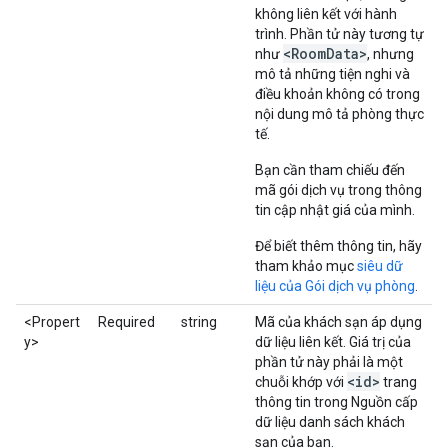
không liên kết với hành
trình. Phần tử này tương tự
<Room
Data>
như
, nhưng
mô tả những tiện nghi và
điều khoản không có trong
nội dung mô tả phòng thực
tế.
Bạn cần tham chiếu đến
mã gói dịch vụ trong thông
tin cập nhật giá của mình.
Để biết thêm thông tin, hãy
tham khảo mục
siêu dữ
liệu của Gói dịch vụ phòng
.
<Propert
Required
string
Mã của khách sạn áp dụng
y>
dữ liệu liên kết. Giá trị của
phần tử này phải là một
<id>
chuỗi khớp với
trang
thông tin trong Nguồn cấp
dữ liệu danh sách khách
sạn của bạn.