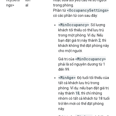
ncySetti
ion
hoặc sửa đổi yêu cầu về số người
ngs>
al
trong phòng.
<OccupancySettings>
Phần tử
có các phần tử con sau đây:
<MinOccupancy>
: Số lượng
khách tối thiểu có thể lưu trú
trong một phòng. Ví dụ: Nếu
2
bạn đặt giá trị này thành
, thì
khách không thể đặt phòng này
cho một người.
<MinOccupancy>
Giá trị của
phải là số nguyên dương từ 1
đến 99.
<MinAge>
: Độ tuổi tối thiểu của
tất cả khách lưu trú trong
phòng. Ví dụ: nếu bạn đặt giá trị
18
này thành
, thì chỉ những
nhóm có tất cả khách từ 18 tuổi
trở lên mới có thể đặt phòng
này.