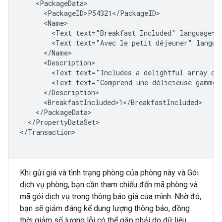
<Text
text="Breakfast
Included"
<Text
text="Avec
le
petit
déjeuner"
<Text
text="Includes
a
delightful
array
of
<Text
text="Comprend
une
délicieuse
gamme
</PropertyDataSet>

</Transaction>

Khi gửi giá và tình trạng phòng của phòng này và Gói
dịch vụ phòng, bạn cần tham chiếu đến mã phòng và
mã gói dịch vụ trong thông báo giá của mình. Nhờ đó,
bạn sẽ giảm đáng kể dung lượng thông báo, đồng
thời giảm số lượng lỗi có thể gặp phải do dữ liệu