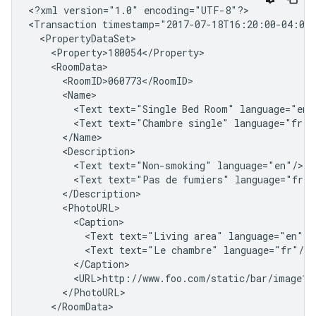
<?xml
version="1.0"
encoding="UTF-8"?>

<Transaction
timestamp="2017-07-18T16:20:00-04:00
<Text
text="Single
Bed
Room"
<Text
text="Chambre
single"
<Text
text="Non-smoking"
<Text
text="Pas
de
fumiers"
<Text
text="Living
area"
<Text
text="Le
chambre"