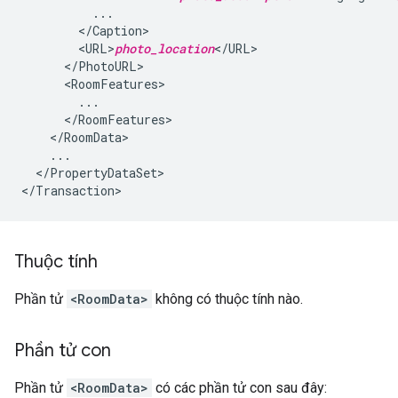
...
<
/
Caption
<
URL>
photo_location
<
/
URL
<
/
PhotoURL
<
RoomFeatures
...
<
/
RoomFeatures
<
/
RoomData
...
<
/
PropertyDataSet
>

<
/
Transaction
>
Thuộc tính
Phần tử
<RoomData>
không có thuộc tính nào.
Phần tử con
Phần tử
<RoomData>
có các phần tử con sau đây: