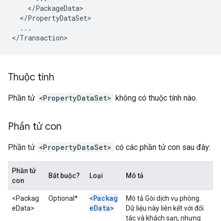
<
/
PackageData
<
/
PropertyDataSet
...
<
/
Transaction
>
Thuộc tính
Phần tử
<PropertyDataSet>
không có thuộc tính nào.
Phần tử con
Phần tử
<PropertyDataSet>
có các phần tử con sau đây:
Phần tử
Bắt buộc?
Loại
Mô tả
con
<Packag
<Packag
Optional*
Mô tả Gói dịch vụ phòng.
eData>
eData>
Dữ liệu này liên kết với đối
tác và khách sạn, nhưng