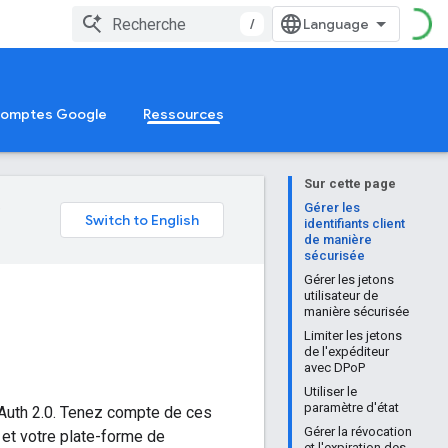
/
 comptes Google
Ressources
Sur cette page
e
Gérer les
identifiants client
de manière
sécurisée
Gérer les jetons
utilisateur de
manière sécurisée
Limiter les jetons
de l'expéditeur
avec DPoP
Utiliser le
paramètre d'état
OAuth 2.0. Tenez compte de ces
Gérer la révocation
 et votre plate-forme de
et l'expiration des