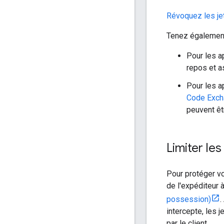
Révoquez les je
Tenez également
Pour les a
repos et a
Pour les a
Code Excha
peuvent êt
Limiter le
Pour protéger vo
de l'expéditeur 
possession)
.
intercepte, les 
par le client.