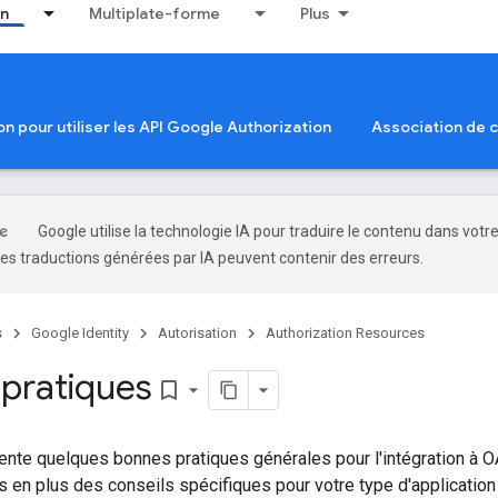
on
Multiplate-forme
Plus
ion pour utiliser les API Google Authorization
Association de
Google utilise la technologie IA pour traduire le contenu dans votr
es traductions générées par IA peuvent contenir des erreurs.
s
Google Identity
Autorisation
Authorization Resources
pratiques
bookmark_border
ente quelques bonnes pratiques générales pour l'intégration à 
 en plus des conseils spécifiques pour votre type d'application