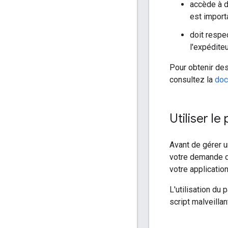
accède à d
est importa
doit respe
l'expéditeu
Pour obtenir des
consultez la
doc
Utiliser le
Avant de gérer u
votre demande d
votre application
L'utilisation du
script malveillant