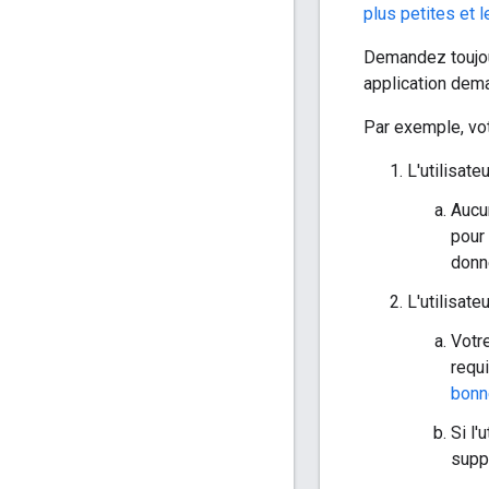
plus petites et 
Demandez toujour
application dem
Par exemple, vot
L'utilisate
Aucu
pour 
donn
L'utilisat
Votre
requi
bonne
Si l'
supp