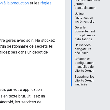
on à la production
et les
règles
jetons
d'actualisation
Utiliser
l'autorisation
incrémentielle
Gérer le
consentement
pour plusieurs
habilitations
t être gérés avec soin. Ne stockez
Utiliser des
'un gestionnaire de secrets tel
navigateurs
 validez pas dans un dépôt de
sécurisés
Création et
configuration
manuelles de
clients OAuth
Supprimer les
clients OAuth
inutilisés
isés par votre application.
 en texte brut. Utilisez un
Android, les services de