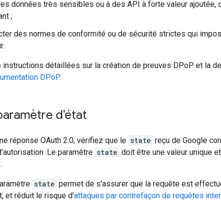
es données très sensibles ou à des API à forte valeur ajoutée, où
nt ;
cter des normes de conformité ou de sécurité strictes qui impos
r.
 instructions détaillées sur la création de preuves DPoP et la 
umentation DPoP
.
 paramètre d'état
ne réponse OAuth 2.0, vérifiez que le
state
reçu de Google co
'autorisation. Le paramètre
state
doit être une valeur unique e
.
 paramètre
state
permet de s'assurer que la requête est effectuée
, et réduit le risque d'
attaques par contrefaçon de requêtes inte