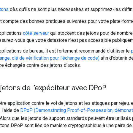
tons
dès qu'ils ne sont plus nécessaires et supprimez-les défi
 compte des bonnes pratiques suivantes pour votre plate-forme
pplications
côté serveur
qui stockent des jetons pour de nombreux
ssurez-vous que votre datastore n'est pas accessible publiqueme
pplications de bureau, il est fortement recommandé d'utiliser le
nge, clé de vérification pour l'échange de code)
afin d'obtenir d
re échangés contre des jetons d'accès.
s jetons de l'expéditeur avec DPo
P
tre application contre le vol de jetons et les attaques par rejeu, 
à l'aide de
DPoP (Demonstrating Proof-of-Possession, démonstra
 Alors que les jetons de support standards peuvent être utilisés p
jetons DPoP sont liés de manière cryptographique à une paire d