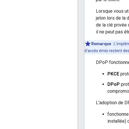
Lorsque vous uti
jeton lors de la
de la clé privée 
il ne peut pas êt
Remarque
: L'implé
d'accès émis restent des
DPoP fonctionn
PKCE
protè
DPoP
prot
compromis
L'adoption de D
fonctionne
installée) 