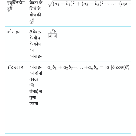
(
a
1
−
b
1
)
2
+
(
a
2
−
b
2
)
2
+
.
.
.
+
(
a
N
−
b
N
)
2
इयूक्लिडीन
वेक्टर के
दूरी
सिरों के
बीच की
दूरी
a
T
b
|
a
|
⋅
|
b
|
θ
कोसाइन
वेक्टर
के बीच
के कोण
का
कोसाइन
=
|
a
|
|
b
|
c
o
s
(
θ
)
डॉट उत्पाद
कोसाइन
a
1
b
1
+
a
2
b
2
+
.
.
.
+
a
n
b
n
को दोनों
वेक्टर
की
लंबाई से
गुणा
करना