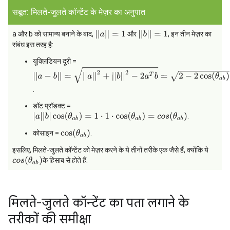
सबूत: मिलते-जुलते कॉन्टेंट के मेज़र का अनुपात
|
|
a
|
|
=
1
|
|
b
|
|
=
1
a और b को सामान्य बनाने के बाद,
और
, इन तीन मेज़र का
संबंध इस तरह है:
यूक्लिडियन दूरी =
|
|
a
−
b
|
|
=
|
|
a
|
|
2
+
|
|
b
|
|
2
−
2
a
T
b
=
2
−
2
cos
(
θ
a
b
)
.
डॉट प्रॉडक्ट =
|
a
|
|
b
|
cos
(
θ
a
b
)
=
1
⋅
1
⋅
cos
(
θ
a
b
)
=
c
o
s
(
θ
a
b
)
.
cos
(
θ
a
b
)
कोसाइन =
.
इसलिए, मिलते-जुलते कॉन्टेंट को मेज़र करने के ये तीनों तरीके एक जैसे हैं, क्योंकि ये
c
o
s
(
θ
a
b
)
के हिसाब से होते हैं.
मिलते-जुलते कॉन्टेंट का पता लगाने के
तरीकों की समीक्षा