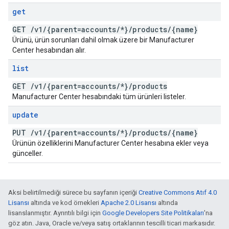
get
GET
/
v1
/
{parent=accounts
/
*}
/
products
/
{name}
Ürünü, ürün sorunları dahil olmak üzere bir Manufacturer
Center hesabından alır.
list
GET
/
v1
/
{parent=accounts
/
*}
/
products
Manufacturer Center hesabındaki tüm ürünleri listeler.
update
PUT
/
v1
/
{parent=accounts
/
*}
/
products
/
{name}
Ürünün özelliklerini Manufacturer Center hesabına ekler veya
günceller.
Aksi belirtilmediği sürece bu sayfanın içeriği
Creative Commons Atıf 4.0
Lisansı
altında ve kod örnekleri
Apache 2.0 Lisansı
altında
lisanslanmıştır. Ayrıntılı bilgi için
Google Developers Site Politikaları
'na
göz atın. Java, Oracle ve/veya satış ortaklarının tescilli ticari markasıdır.