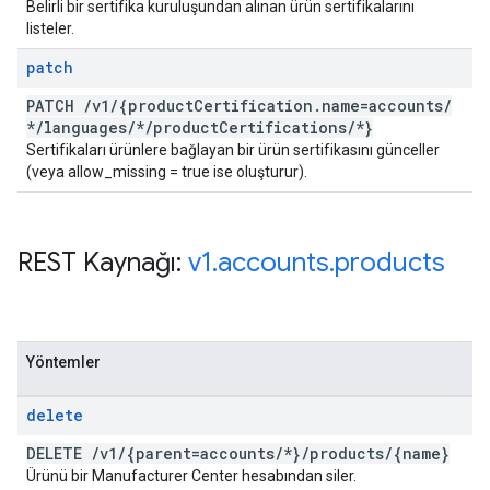
Belirli bir sertifika kuruluşundan alınan ürün sertifikalarını
listeler.
patch
PATCH
/
v1
/
{product
Certification
.
name=accounts
/
*
/
languages
/
*
/
product
Certifications
/
*}
Sertifikaları ürünlere bağlayan bir ürün sertifikasını günceller
(veya allow_missing = true ise oluşturur).
REST Kaynağı:
v1
.
accounts
.
products
Yöntemler
delete
DELETE
/
v1
/
{parent=accounts
/
*}
/
products
/
{name}
Ürünü bir Manufacturer Center hesabından siler.