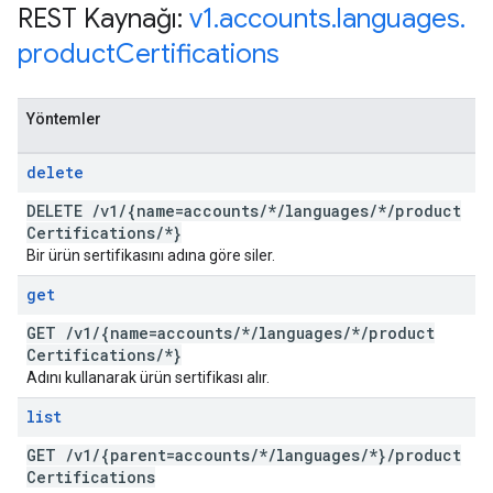
REST Kaynağı:
v1
.
accounts
.
languages
.
product
Certifications
Yöntemler
delete
DELETE
/
v1
/
{name=accounts
/
*
/
languages
/
*
/
product
Certifications
/
*}
Bir ürün sertifikasını adına göre siler.
get
GET
/
v1
/
{name=accounts
/
*
/
languages
/
*
/
product
Certifications
/
*}
Adını kullanarak ürün sertifikası alır.
list
GET
/
v1
/
{parent=accounts
/
*
/
languages
/
*}
/
product
Certifications