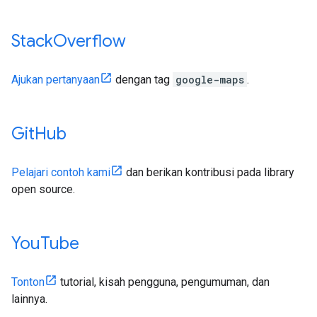
Stack
Overflow
Ajukan pertanyaan
dengan tag
google-maps
.
Git
Hub
Pelajari contoh kami
dan berikan kontribusi pada library
open source.
You
Tube
Tonton
tutorial, kisah pengguna, pengumuman, dan
lainnya.