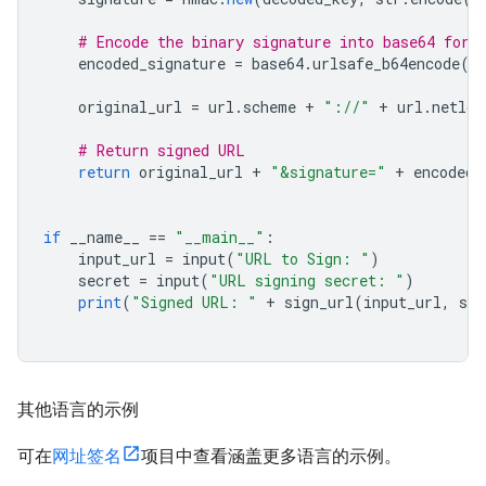
# Encode the binary signature into base64 for 
    encoded_signature 
=
 base64
.
urlsafe_b64encode
(
s
    original_url 
=
 url
.
scheme 
+
"://"
+
 url
.
netloc
# Return signed URL
return
 original_url 
+
"&signature="
+
 encoded_
if
 __name__ 
==
"__main__"
:
    input_url 
=
 input
(
"URL to Sign: "
)
    secret 
=
 input
(
"URL signing secret: "
)
print
(
"Signed URL: "
+
 sign_url
(
input_url
,
 sec
其他语言的示例
可在
网址签名
项目中查看涵盖更多语言的示例。