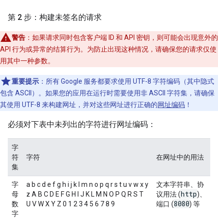
第 2 步：构建未签名的请求
警告
：如果请求同时包含客户端 ID 和 API 密钥，则可能会出现意外的
API 行为或异常的结算行为。为防止出现这种情况，请确保您的请求仅使
用其中一种参数。
重要提示
：所有 Google 服务都要求使用 UTF-8 字符编码（其中隐式
包含 ASCII）。如果您的应用在运行时需要使用非 ASCII 字符集，请确保
其使用 UTF-8 来构建网址，并对这些网址进行正确的
网址编码
！
必须对下表中未列出的字符进行网址编码：
字
符
字符
在网址中的用法
集
字
a b c d e f g h i j k l m n o p q r s t u v w x y
文本字符串、协
http
母
z A B C D E F G H I J K L M N O P Q R S T
议用法 (
)、
8080
数
U V W X Y Z 0 1 2 3 4 5 6 7 8 9
端口 (
) 等
字