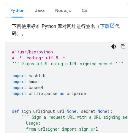
Python
Java
Node.js
C#
下例使用标准 Python 库对网址进行签名（
下载
代
码）。
#!/usr/bin/python
# -*- coding: utf-8 -*-
""" Signs a URL using a URL signing secret """
import
 hashlib
import
 hmac
import
 base64
import
 urllib
.
parse 
as
 urlparse
def
 sign_url
(
input_url
=
None
,
 secret
=
None
):
""" Sign a request URL with a URL signing secr
      Usage:
      from urlsigner import sign_url