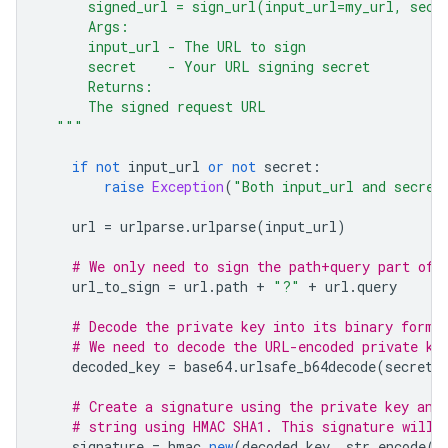
      signed_url = sign_url(input_url=my_url, secr
      Args:
      input_url - The URL to sign
      secret    - Your URL signing secret
      Returns:
      The signed request URL
  """
if
not
 input_url 
or
not
 secret
:
raise
Exception
(
"Both input_url and secret
    url 
=
 urlparse
.
urlparse
(
input_url
)
# We only need to sign the path+query part of 
    url_to_sign 
=
 url
.
path 
+
"?"
+
 url
.
query
# Decode the private key into its binary forma
# We need to decode the URL-encoded private ke
    decoded_key 
=
 base64
.
urlsafe_b64decode
(
secret
)
# Create a signature using the private key and
# string using HMAC SHA1. This signature will 
    signature 
=
 hmac
.
new
(
decoded_key
,
 str
.
encode
(
u