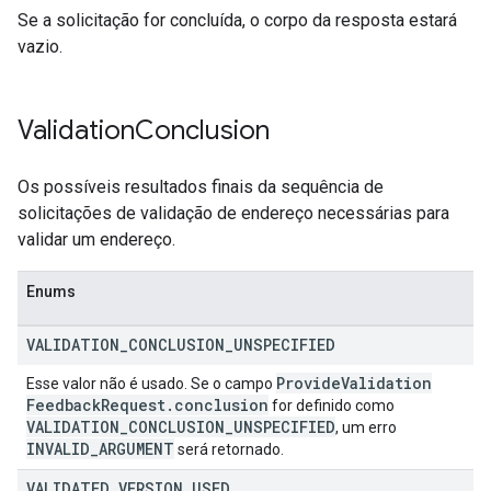
Se a solicitação for concluída, o corpo da resposta estará
vazio.
Validation
Conclusion
Os possíveis resultados finais da sequência de
solicitações de validação de endereço necessárias para
validar um endereço.
Enums
VALIDATION
_
CONCLUSION
_
UNSPECIFIED
Provide
Validation
Esse valor não é usado. Se o campo
Feedback
Request
.
conclusion
for definido como
VALIDATION
_
CONCLUSION
_
UNSPECIFIED
, um erro
INVALID
_
ARGUMENT
será retornado.
VALIDATED
_
VERSION
_
USED