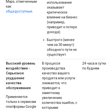
Maps, отмеченным
использование
как
оказывает
общедоступные.
критическое
влияние на бизнес
(например,
приводит к потере
дохода).
Быстрого (менее
чем за 30 минут)
обходного пути не
существует.
Высокий уровень
В процессе
24 часа в сутки
воздействия -
производства
по будням
Серьезное
качество вашего
ухудшение
продукта или услуги
качества
снижается, что
обслуживания
приводит к
заметному
Применяется
увеличению
только к сервисам
количества ошибок, с
платформы Google
которыми