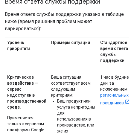
Время ответа службы поддержки
Время ответа службы поддержки указано в таблице
ниже (время решения проблем может
варьироваться):
Уровень
Примеры ситуаций
Стандартное
приоритета
время ответа
службы
поддержки
Критическое
Ваша ситуация
1 час в будние
воздействие —
соответствует всем
дни, за
сервис
следующим
исключением
недоступен в
критериям:
региональных
производственной
Ваш продукт или
праздников.
среде.
услуга непригодны
для
Применяется
использования в
только к сервисам
производстве, или
платформы Google
же их