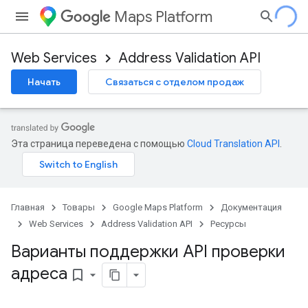
Maps Platform
Web Services
Address Validation API
Начать
Связаться с отделом продаж
Эта страница переведена с помощью
Cloud Translation API
.
Главная
Товары
Google Maps Platform
Документация
Web Services
Address Validation API
Ресурсы
Варианты поддержки API проверки
адреса
bookmark_border