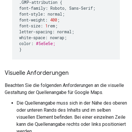
.
GMP
-
attribution
{
font
-
family
:
Roboto
,
Sans
-
Serif
;
font
-
style
:
normal
;
font
-
weight
:
400
;
font
-
size
:
1
rem
;
letter
-
spacing
:
normal
;
white
-
space
:
nowrap
;
color
:
#5e5e5e;
}
Visuelle Anforderungen
Beachten Sie die folgenden Anforderungen an die visuelle
Gestaltung der Quellenangabe für Google Maps.
Die Quellenangabe muss sich in der Nähe des oberen
oder unteren Rands des Inhalts und im selben
visuellen Element befinden. Bei einer einzelnen Zeile
kann die Quellenangabe rechts oder links positioniert
werden.