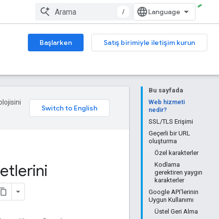
/
Başlarken
Satış birimiyle iletişim kurun
Bu sayfada
lojisini
Web hizmeti
nedir?
SSL/TLS Erişimi
Geçerli bir URL
oluşturma
Özel karakterler
tlerini
Kodlama
gerektiren yaygın
karakterler
Google API'lerinin
Uygun Kullanımı
Üstel Geri Alma