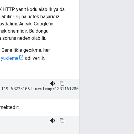
X HTTP yanıt kodu alabilir ya da
ilir. Orijinal istek başarısız
aydalıdır. Ancak, Google'ın
mak önemlidir. Bu döngü
n soruna neden olabilir.
 Genellikle gecikme, her
i yükleme
adı verilir.
-119.6822510&timestamp=1331161200&key=
YOUR_API_KEY
lmektedir: