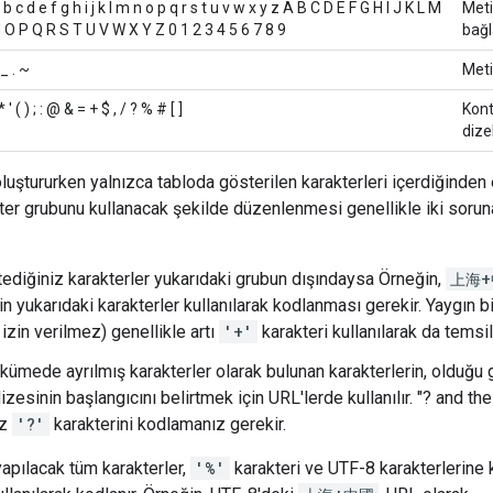
 b c d e f g h i j k l m n o p q r s t u v w x y z A B C D E F G H I J K L M
Meti
 O P Q R S T U V W X Y Z 0 1 2 3 4 5 6 7 8 9
bağl
 _ . ~
Meti
 * ' ( ) ; : @ & = + $ , / ? % # [ ]
Kont
dize
oluştururken yalnızca tabloda gösterilen karakterleri içerdiğinden 
ter grubunu kullanacak şekilde düzenlenmesi genellikle iki soruna 
tediğiniz karakterler yukarıdaki grubun dışındaysa Örneğin,
上海+
in yukarıdaki karakterler kullanılarak kodlanması gerekir. Yaygın bi
izin verilmez) genellikle artı
'+'
karakteri kullanılarak da temsil 
kümede ayrılmış karakterler olarak bulunan karakterlerin, olduğu g
dizesinin başlangıcını belirtmek için URL'lerde kullanılır. "? and 
ız
'?'
karakterini kodlamanız gerekir.
apılacak tüm karakterler,
'%'
karakteri ve UTF-8 karakterlerine ka