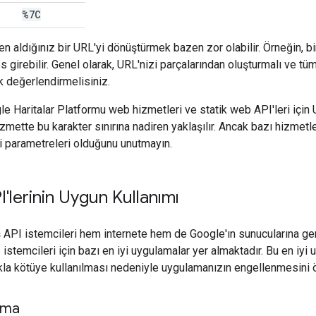
%7C
den aldığınız bir URL'yi dönüştürmek bazen zor olabilir. Örneğin, 
s girebilir. Genel olarak, URL'nizi parçalarından oluşturmalı ve tüm 
ak değerlendirmelisiniz.
le Haritalar Platformu web hizmetleri ve statik web API'leri için 
hizmette bu karakter sınırına nadiren yaklaşılır. Ancak bazı hizmet
li parametreleri olduğunu unutmayın.
'lerinin Uygun Kullanımı
 API istemcileri hem internete hem de Google'ın sunucularına gere
istemcileri için bazı en iyi uygulamalar yer almaktadır. Bu en iyi
lıkla kötüye kullanılması nedeniyle uygulamanızın engellenmesini 
lma