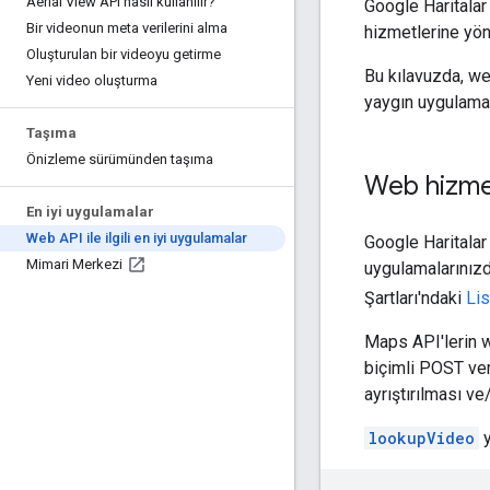
Aerial View API nasıl kullanılır?
Google Haritalar
Bir videonun meta verilerini alma
hizmetlerine yön
Oluşturulan bir videoyu getirme
Bu kılavuzda, we
Yeni video oluşturma
yaygın uygulama
Taşıma
Önizleme sürümünden taşıma
Web hizmet
En iyi uygulamalar
Web API ile ilgili en iyi uygulamalar
Google Haritalar
Mimari Merkezi
uygulamalarınızd
Şartları'ndaki
Lis
Maps API'lerin w
biçimli POST ver
ayrıştırılması v
lookupVideo
y