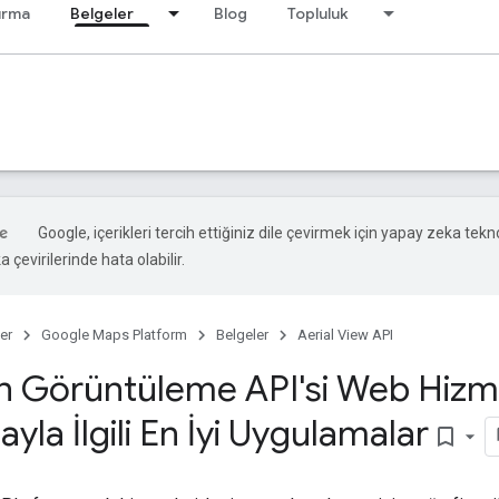
ırma
Belgeler
Blog
Topluluk
Google, içerikleri tercih ettiğiniz dile çevirmek için yapay zeka tekno
 çevirilerinde hata olabilir.
er
Google Maps Platform
Belgeler
Aerial View API
 Görüntüleme API'si Web Hizme
yla İlgili En İyi Uygulamalar
bookmark_border