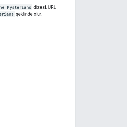
he Mysterians
dizesi, URL
erians
şeklinde olur.