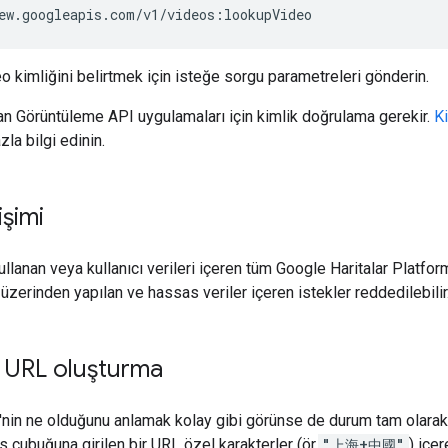
o kimliğini belirtmek için isteğe sorgu parametreleri gönderin.
n Görüntüleme API uygulamaları için kimlik doğrulama gerekir.
Ki
la bilgi edinin.
işimi
kullanan veya kullanıcı verileri içeren tüm Google Haritalar Platf
üzerinden yapılan ve hassas veriler içeren istekler reddedilebilir
r URL oluşturma
L'nin ne olduğunu anlamak kolay gibi görünse de durum tam olarak 
s çubuğuna girilen bir URL özel karakterler (ör.
"上海+中國"
) içer