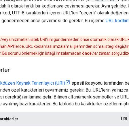
ahili olarak farklı bir kodlamaya çevirmesi gerekir. Aynı şekilde, 
 kod, UTF-8 karakterleri içeren URL'leri "geçerli" olarak değerlend
göndermeden önce çevirmesi de gerekir. Bu işleme
URL kodla
ve/veya hizmetler, istek URI'sini göndermeden önce otomatik olarak URL k
anan API'lerde, URL kodlaması imzalama işleminden sonra isteği değişti
ir. Bu sorunu önlemek için isteği imzalamadan
önce
her zaman
sorgu diz
rler
kdüzen Kaynak Tanımlayıcı (URI)
spesifikasyonu tarafından bel
den özel karakterleri çevirmemiz gerekir. Bu, URL'lerin yalnızca A
i gerektiği anlamına gelir: Bilinen alfanümerik semboller ve URL'
 ayrılmış bazı karakterler. Bu tabloda bu karakterler özetlenmiştir
arakterler
URL 