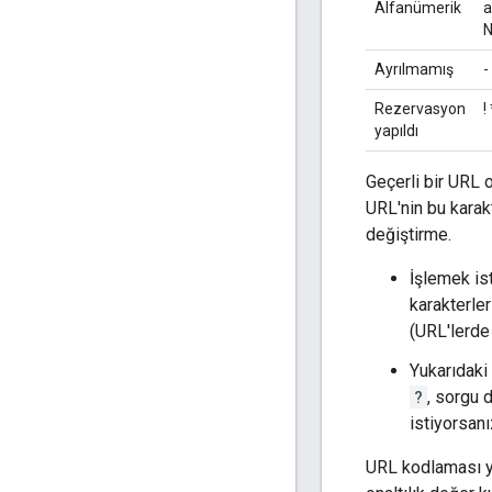
Alfanümerik
a
N
Ayrılmamış
-
Rezervasyon
!
yapıldı
Geçerli bir URL 
URL'nin bu karak
değiştirme.
İşlemek is
karakterler
(URL'lerde 
Yukarıdaki 
?
, sorgu 
istiyorsan
URL kodlaması y