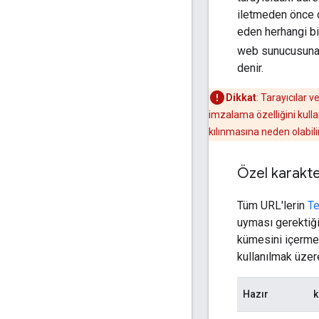
iletmeden önce d
eden herhangi bir
web sunucusuna 
denir.
Dikkat
: Tarayıcılar 
imzalama özelliğini kull
kılınmasına neden olabil
Özel karakte
Tüm URL'lerin
Te
uyması gerektiğin
kümesini içermes
kullanılmak üzere
Hazır
k