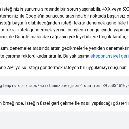
 isteğinizin sunumu sırasında bir sorun yaşanabilir. 4XX veya 5X
temciniz ile Google'ın sunucusu arasında bir noktada başarısız olab
isteği başarılı olabileceğinden isteği tekrar denemek genellikle f
rar tekrar istek göndermek yerine, bu işlemi döngü içinde yapma
iniz ile Google arasındaki ağı aşırı yükleyebilir ve birçok taraf içi
laşım, denemeler arasında artan gecikmelerle yeniden denemektir.
te çarpma faktörü kadar artırılır. Bu yaklaşıma
eksponansiyel ger
one API'ye şu isteği göndermek isteyen bir uygulamayı düşünün:
gleapis.com/maps/api/timezone/json?location=39.6034810,
 örneğinde, isteğin üstel geri çekme ile nasıl yapılacağı gösteri