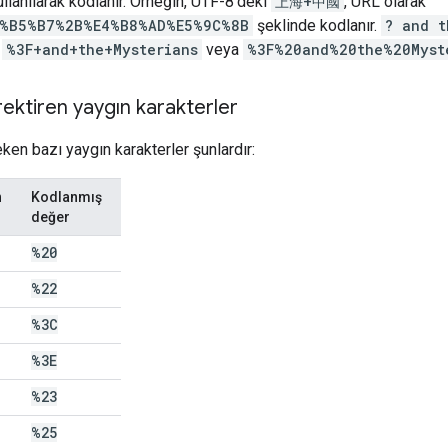
ullanılarak kodlanır. Örneğin, UTF-8'deki
上海+中國
, URL olarak
%B5%B7%2B%E4%B8%AD%E5%9C%8B
şeklinde kodlanır.
? and t
k
%3F+and+the+Mysterians
veya
%3F%20and%20the%20Myst
ktiren yaygın karakterler
en bazı yaygın karakterler şunlardır:
n
Kodlanmış
değer
%20
%22
%3C
%3E
%23
%25