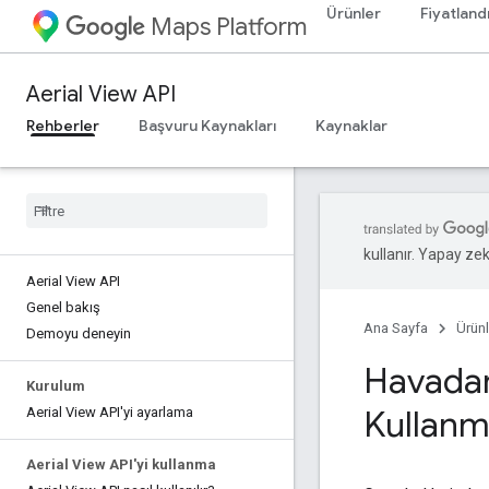
Ürünler
Fiyatland
Maps Platform
Aerial View API
Rehberler
Başvuru Kaynakları
Kaynaklar
kullanır. Yapay zeka
Aerial View API
Genel bakış
Ana Sayfa
Ürünl
Demoyu deneyin
Havadan
Kurulum
Kullanma
Aerial View API'yi ayarlama
Aerial View API'yi kullanma