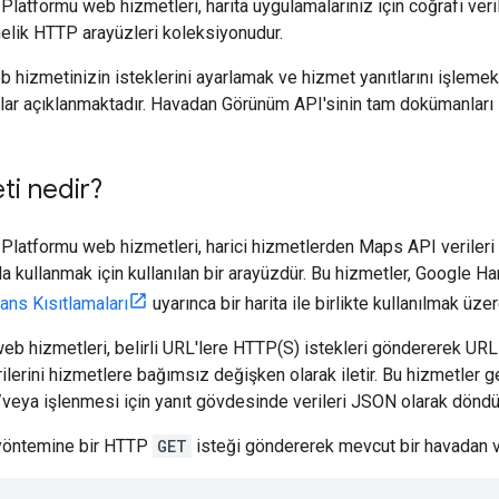
 Platformu web hizmetleri, harita uygulamalarınız için coğrafi ver
elik HTTP arayüzleri koleksiyonudur.
b hizmetinizin isteklerini ayarlamak ve hizmet yanıtlarını işlemek 
lar açıklanmaktadır. Havadan Görünüm API'sinin tam dokümanları 
i nedir?
 Platformu web hizmetleri, harici hizmetlerden Maps API verileri 
a kullanmak için kullanılan bir arayüzdür. Bu hizmetler, Google H
ans Kısıtlamaları
uyarınca bir harita ile birlikte kullanılmak üzer
eb hizmetleri, belirli URL'lere HTTP(S) istekleri göndererek U
ilerini hizmetlere bağımsız değişken olarak iletir. Bu hizmetler g
e/veya işlenmesi için yanıt gövdesinde verileri JSON olarak döndü
öntemine bir HTTP
GET
isteği göndererek mevcut bir havadan 