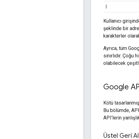
|
Kullanıcı girişin
şeklinde bir adre
karakterler olar
Ayrıca, tüm Goog
sınırlıdır. Çoğu 
olabilecek çeşit
Google API
Kötü tasarlanmış
Bu bölümde, API 
API'lerin yanlış
Üstel Geri A