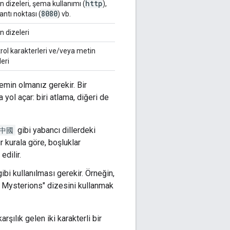
http
n dizeleri, şema kullanımı (
),
8080
antı noktası (
) vb.
n dizeleri
rol karakterleri ve/veya metin
leri
emin olmanız gerekir. Bir
yol açar: biri atlama, diğeri de
中國
gibi yabancı dillerdeki
r kurala göre, boşluklar
edilir.
ibi kullanılması gerekir. Örneğin,
the Mysterions" dizesini kullanmak
rşılık gelen iki karakterli bir