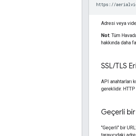
Adresi veya vide
Not
: Tüm Havada
hakkında daha faz
SSL
/
TLS Er
API anahtarları 
gereklidir. HTTP 
Geçerli bi
"Geçerli" bir UR
tarayıcıdaki adre