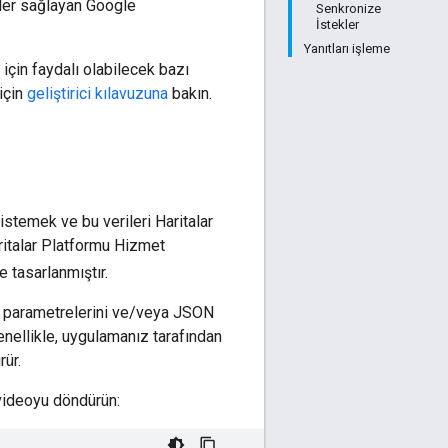
iler sağlayan Google
Senkronize
İstekler
Yanıtları işleme
için faydalı olabilecek bazı
için
geliştirici kılavuzuna
bakın.
istemek ve bu verileri Haritalar
aritalar Platformu Hizmet
e tasarlanmıştır.
RL parametrelerini ve/veya JSON
enellikle, uygulamanız tarafından
rür.
videoyu döndürün: