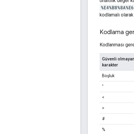
onaltılık değer k
%E4%B8%8A%E6
kodlamalı olara
Kodlama gere
Kodlanması gerek
Güvenli olmaya
karakter
Boşluk
"
<
>
#
%