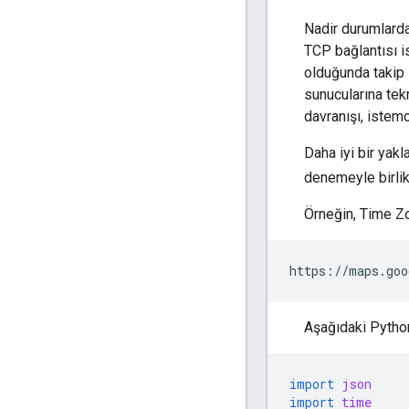
Nadir durumlarda
TCP bağlantısı is
olduğunda takip 
sunucularına tek
davranışı, istemc
Daha iyi bir yak
denemeyle birlik
Örneğin, Time Z
https://maps.goo
Aşağıdaki Python
import
json
import
time