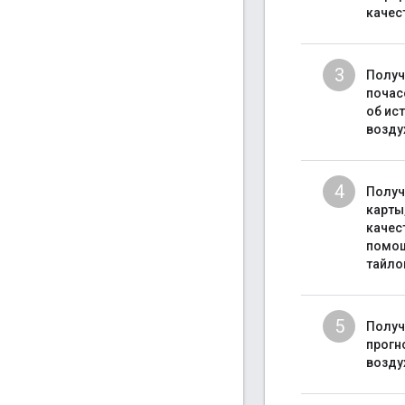
качес
3
Получ
почас
об ис
возду
4
Получ
карты
качес
помо
тайло
5
Получ
прогн
возду