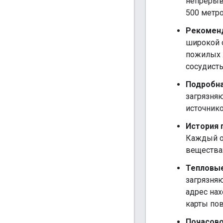
непрерыв
500 метро
Рекоменд
широкой 
пожилых 
сосудист
Подробна
загрязняю
источнико
История 
Каждый о
веществах
Тепловые
загрязня
адрес нах
карты по
Почасово