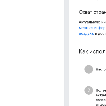
Охват стран
Актуальную ин
местная информ
воздуха,
и дост
Как испол
1
Настр
2
Получ
актуа
почас
инфо