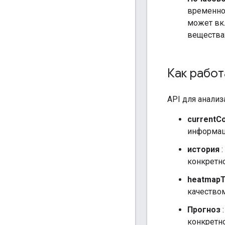
временной
может вк
вещества
Как работ
API для анали
currentCo
информац
история
:
конкретно
heatmapT
качеством
Прогноз
:
конкретно