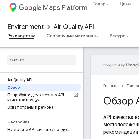
Товары
Цена
Maps Platform
Environment
Air Quality API
Руководства
Справочные материалы
Ресурсы
Air Quality API
Главная
Товар
Обзор
Попробуйте демо-версию API
Обзор A
качества воздуха
Охват страны и региона
API качества в
Настройка
местоположени
Настройте API качества воздуха
рекомендации п