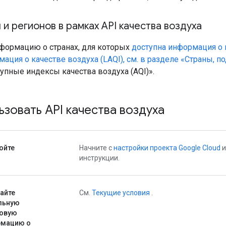
 и регионов в рамках API качества воздуха
формацию о странах, для которых
доступна информация о к
ация о качестве воздуха (LAQI), см. в разделе «Страны, 
упные индексы качества воздуха (AQI)».
ьзовать API качества воздуха
ойте
Начните с
настройки проекта Google Cloud
и
инструкции.
айте
См.
Текущие условия
.
льную
овую
рмацию о