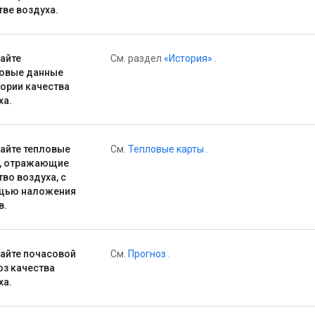
тве воздуха.
айте
См. раздел
«История»
.
овые данные
тории качества
ха.
айте тепловые
См.
Тепловые карты
.
, отражающие
тво воздуха, с
щью наложения
в.
айте почасовой
См.
Прогноз
.
оз качества
ха.