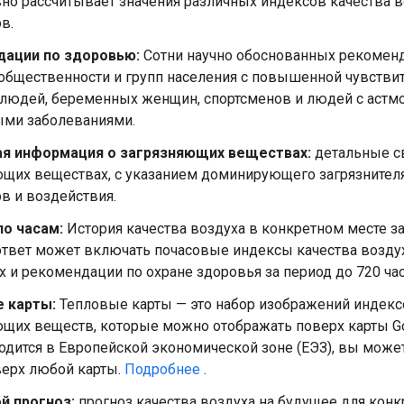
но рассчитывает значения различных индексов качества в
в.
ации по здоровью:
Сотни научно обоснованных рекомен
общественности и групп населения с повышенной чувствит
людей, беременных женщин, спортсменов и людей с астмо
ыми заболеваниями.
я информация о загрязняющих веществах:
детальные с
щих веществах, с указанием доминирующего загрязнителя
в и воздействия.
по часам:
История качества воздуха в конкретном месте з
твет может включать почасовые индексы качества воздух
 и рекомендации по охране здоровья за период до 720 час
 карты:
Тепловые карты — это набор изображений индексо
ющих веществ, которые можно отображать поверх карты G
одится в Европейской экономической зоне (ЕЭЗ), вы може
верх любой карты.
Подробнее
.
й прогноз:
прогноз качества воздуха на будущее для конк