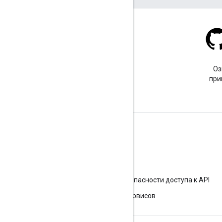
Stack Overflow
Задайте вопрос с тегом
Оз
google-maps.
при
Подробнее
Часто задаваемые вопросы
Исследователь возможностей
Рекомендации по обеспечению безопасности доступа к API
Оптимизация использования веб-сервисов