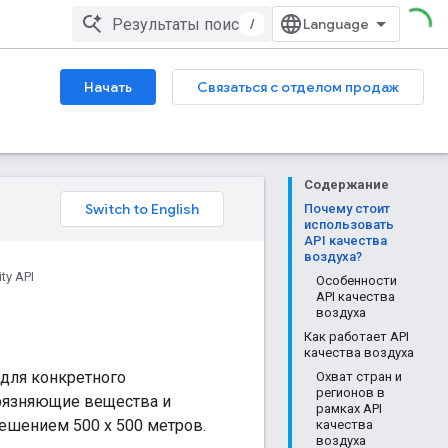
/
Начать
Связаться с отделом продаж
Содержание
Почему стоит
использовать
API качества
воздуха?
ity API
Особенности
API качества
воздуха
Как работает API
качества воздуха
 для конкретного
Охват стран и
регионов в
грязняющие вещества и
рамках API
решением 500 x 500 метров.
качества
воздуха