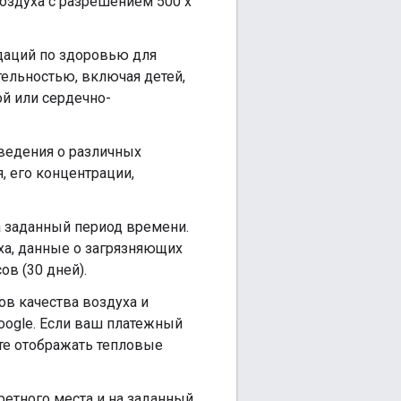
оздуха с разрешением 500 x
даций по здоровью для
ельностью, включая детей,
й или сердечно-
ведения о различных
, его концентрации,
а заданный период времени.
а, данные о загрязняющих
ов (30 дней).
в качества воздуха и
oogle. Если ваш платежный
те отображать тепловые
ретного места и на заданный