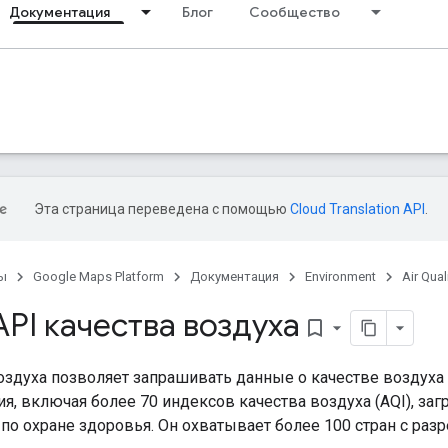
Документация
Блог
Сообщество
Эта страница переведена с помощью
Cloud Translation API
.
ы
Google Maps Platform
Документация
Environment
Air Qual
PI качества воздуха
bookmark_border
оздуха позволяет запрашивать данные о качестве воздуха
я, включая более 70 индексов качества воздуха (AQI), за
о охране здоровья. Он охватывает более 100 стран с раз