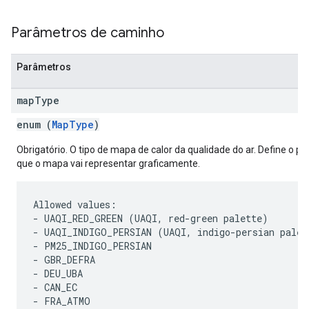
Parâmetros de caminho
Parâmetros
map
Type
enum (
MapType
)
Obrigatório. O tipo de mapa de calor da qualidade do ar. Define o po
que o mapa vai representar graficamente.
Allowed values:

- UAQI_RED_GREEN (UAQI, red-green palette)

- UAQI_INDIGO_PERSIAN (UAQI, indigo-persian palett
- PM25_INDIGO_PERSIAN

- GBR_DEFRA

- DEU_UBA

- CAN_EC

- FRA_ATMO
