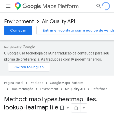
Maps Platform
Environment
Air Quality API
Começar
Entrar em contato com a equipe de vend
O Google usa tecnologia de IA na tradução de conteúdos para seu
idioma de preferência. As traduções com IA podem ter erros.
Página inicial
Produtos
Google Maps Platform
Documentação
Environment
Air Quality API
Referência
Method: map
Types
.
heatmap
Tiles
.
lookup
Heatmap
Tile
bookmark_border