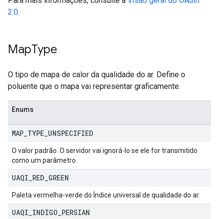
Para mais informações, consulte a
Visão geral do OAuth
2.0
.
Map
Type
O tipo de mapa de calor da qualidade do ar. Define o
poluente que o mapa vai representar graficamente.
Enums
MAP
_
TYPE
_
UNSPECIFIED
O valor padrão. O servidor vai ignorá-lo se ele for transmitido
como um parâmetro.
UAQI
_
RED
_
GREEN
Paleta vermelha-verde do Índice universal de qualidade do ar.
UAQI
_
INDIGO
_
PERSIAN