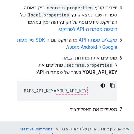
יוצרים קובץ
secrets.properties
ריק באותה
ספרייה שבה נמצא קובץ
local.properties
של
הפרויקט. מידע נוסף על הקובץ הזה זמין במאמר
הוספת מפתח ה-API לפרויקט
.
מקבלים מפתח API
מהפרויקט עם
ה-SDK של מפות
Google ל-Android מופעל
.
מוסיפים את המחרוזת הבאה
ל-
secrets.properties
, מחליפים את
YOUR_API_KEY
בערך של מפתח ה-API:
MAPS_API_KEY=
YOUR_API_KEY
מפעילים את האפליקציה.
אלא אם צוין אחרת, התוכן של דף זה הוא ברישיון
Creative Commons