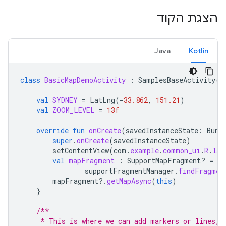
הצגת הקוד
Java
Kotlin
class
BasicMapDemoActivity
:
SamplesBaseActivity
()
val
SYDNEY
=
LatLng
(
-
33.862
,
151.21
)
val
ZOOM_LEVEL
=
13f
override
fun
onCreate
(
savedInstanceState
:
Bund
super
.
onCreate
(
savedInstanceState
)
setContentView
(
com
.
example
.
common_ui
.
R
.
lay
val
mapFragment
:
SupportMapFragment? 
=
supportFragmentManager
.
findFragmen
mapFragment
?.
getMapAsync
(
this
)
}
/**
     * This is where we can add markers or lines, 