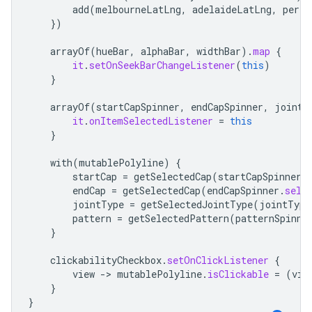
add
(
melbourneLatLng
,
adelaideLatLng
,
perth
})
arrayOf
(
hueBar
,
alphaBar
,
widthBar
).
map
{
it
.
setOnSeekBarChangeListener
(
this
)
}
arrayOf
(
startCapSpinner
,
endCapSpinner
,
jointT
it
.
onItemSelectedListener
=
this
}
with
(
mutablePolyline
)
{
startCap
=
getSelectedCap
(
startCapSpinner
.
endCap
=
getSelectedCap
(
endCapSpinner
.
sele
jointType
=
getSelectedJointType
(
jointType
pattern
=
getSelectedPattern
(
patternSpinne
}
clickabilityCheckbox
.
setOnClickListener
{
view
-
>
mutablePolyline
.
isClickable
=
(
vie
}
}