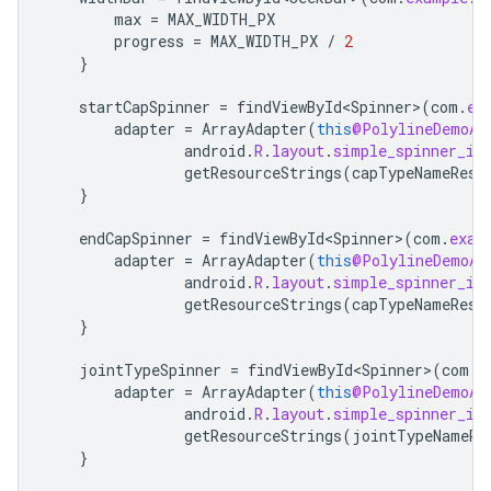
max
=
MAX_WIDTH_PX
progress
=
MAX_WIDTH_PX
/
2
}
startCapSpinner
=
findViewById<Spinner>
(
com
.
ex
adapter
=
ArrayAdapter
(
this
@PolylineDemoAc
android
.
R
.
layout
.
simple_spinner_it
getResourceStrings
(
capTypeNameReso
}
endCapSpinner
=
findViewById<Spinner>
(
com
.
exam
adapter
=
ArrayAdapter
(
this
@PolylineDemoAc
android
.
R
.
layout
.
simple_spinner_it
getResourceStrings
(
capTypeNameReso
}
jointTypeSpinner
=
findViewById<Spinner>
(
com
.
e
adapter
=
ArrayAdapter
(
this
@PolylineDemoAc
android
.
R
.
layout
.
simple_spinner_it
getResourceStrings
(
jointTypeNameRe
}