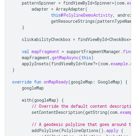
patternSpinner
=
findViewById<Spinner>
(
com
.
exa
adapter
=
ArrayAdapter
(
this
@PolylineDemoActivity
,
android
getResourceStrings
(
patternTypeName
}
clickabilityCheckbox
=
findViewById<CheckBox>
(
val
mapFragment
=
supportFragmentManager
.
findF
mapFragment
.
getMapAsync
(
this
)
applyInsets
(
findViewById<View?>(com
.
example
.
co
}
override
fun
onMapReady
(
googleMap
:
GoogleMap
)
{
googleMap
with
(
googleMap
)
{
// Override the default content descriptio
setContentDescription
(
getString
(
com
.
exampl
// A geodesic polyline that goes around the
addPolyline
(
PolylineOptions
().
apply
{