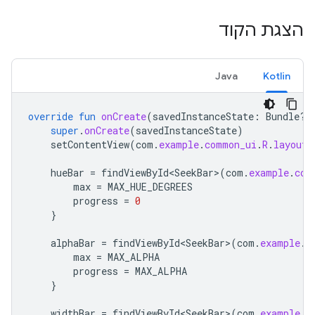
הצגת הקוד
Java
Kotlin
override
fun
onCreate
(
savedInstanceState
:
Bundle?)
super
.
onCreate
(
savedInstanceState
)
setContentView
(
com
.
example
.
common_ui
.
R
.
layout
.
hueBar
=
findViewById<SeekBar>
(
com
.
example
.
com
max
=
MAX_HUE_DEGREES
progress
=
0
}
alphaBar
=
findViewById<SeekBar>
(
com
.
example
.
c
max
=
MAX_ALPHA
progress
=
MAX_ALPHA
}
widthBar
=
findViewById<SeekBar>
(
com
.
example
.
c