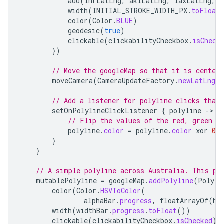
add
(
lhrLatLng
,
aklLatLng
,
laxLatLng
,
j
width
(
INITIAL_STROKE_WIDTH_PX
.
toFloat
color
(
Color
.
BLUE
)
geodesic
(
true
)
clickable
(
clickabilityCheckbox
.
isCheck
})
// Move the googleMap so that it is center
moveCamera
(
CameraUpdateFactory
.
newLatLngZo
// Add a listener for polyline clicks that
setOnPolylineClickListener
{
polyline
-
// Flip the values of the red, green a
polyline
.
color
=
polyline
.
color
xor
0
x0
}
}
// A simple polyline across Australia. This po
mutablePolyline
=
googleMap
.
addPolyline
(
Polyli
color
(
Color
.
HSVToColor
(
alphaBar
.
progress
,
floatArrayOf
(
hu
width
(
widthBar
.
progress
.
toFloat
())
clickable
(
clickabilityCheckbox
.
isChecked
)