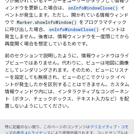
ウが開かれているマーカーをユーザーがタップして情報ウ
ィンドウを更新した場合は、
onInfoWindowClose()
イ
ベントが発生します。ただし、開かれている情報ウィンド
ウで
Marker.showInfoWindow()
をプログラマティック
に呼び出した場合、
onInfoWindowClose()
イベントは
発生しません。後者は、情報ウィンドウを一度閉じてから
再度開く場合を想定しているためです。
前のセクションで説明したように、情報ウィンドウはライ
ブビューではありません。代わりに、ビューは地図に画像
としてレンダリングされます。そのため、ビューにリスナ
ーを設定しても無視され、ビューのどこでクリック イベ
ントが発生したかを区別することはできません。カスタム
情報ウィンドウ内には、インタラクティブなコンポーネン
ト（ボタン、チェックボックス、テキスト入力など）を配
置しないようにしてください。
特に記載のない限り、このページのコンテンツは
クリエイティブ・コモ
ンズの表示 4.0 ライセンス
により使用許諾されます。コードサンプルは