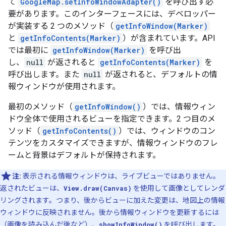
て
GoogleMap.setInfoWindowAdapter()
を呼び出す必
要があります。このインターフェースには、デベロッパー
が実装する 2 つのメソッド（
getInfoWindow(Marker)
と
getInfoContents(Marker)
）が含まれています。API
では最初に
getInfoWindow(Marker)
を呼び出
し、
null
が返されると
getInfoContents(Marker)
を
呼び出します。また
null
が返されると、デフォルトの情
報ウィンドウが使用されます。
最初のメソッド（
getInfoWindow()
）では、情報ウィン
ドウ全体で使用されるビューを指定できます。2 つ目のメ
ソッド（
getInfoContents()
）では、ウィンドウのコン
テンツをカスタマイズできますが、情報ウィンドウのフレ
ームと背景はデフォルトが保持されます。
注:
表示される情報ウィンドウは、ライブビューではありません。
返されたビューは、
View.draw(Canvas)
を使用して画像としてレンダ
リングされます。つまり、後からビューに加えた変更は、地図上の情報
ウィンドウに反映されません。後から情報ウィンドウを更新するには
（画像を読み込んだ後など）、
showInfoWindow()
を呼び出します。