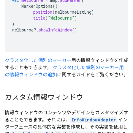
val
melbourne
=
map
.
addMarker
(
MarkerOptions
()
.
position
(
melbourneLatLng
)
.
title
(
"Melbourne"
)
)
melbourne
?.
showInfoWindow
()
クラスタ化した個別のマーカー
用の情報ウィンドウを作成
することもできます。
クラスタ化した個別のマーカー用
の情報ウィンドウの追加
に関するガイドをご覧ください。
カスタム情報ウィンドウ
情報ウィンドウのコンテンツやデザインをカスタマイズす
ることもできます。それには、
InfoWindowAdapter
イン
ターフェースの具体的な実装を作成し、その実装を使用し