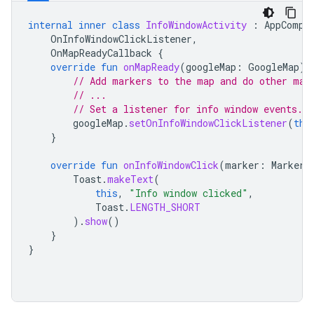
internal
inner
class
InfoWindowActivity
:
AppCompa
OnInfoWindowClickListener
,
OnMapReadyCallback
{
override
fun
onMapReady
(
googleMap
:
GoogleMap
)
// Add markers to the map and do other map
// ...
// Set a listener for info window events.
googleMap
.
setOnInfoWindowClickListener
(
thi
}
override
fun
onInfoWindowClick
(
marker
:
Marker
)
Toast
.
makeText
(
this
,
"Info window clicked"
,
Toast
.
LENGTH_SHORT
).
show
()
}
}