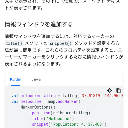
太字で表示され、その下に（任意の）スニペット テキス
トが表示されます。
情報ウィンドウを追加する
情報ウィンドウを追加するには、対応するマーカーの
title()
メソッドと
snippet()
メソッドを設定する方
法が最も簡単です。これらのプロパティを設定すると、ユ
ーザーがマーカーをクリックするたびに情報ウィンドウが
表示されるようになります。
Kotlin
Java
val
melbourneLatLng
=
LatLng
(
-
37.81319
,
144.96298
)
val
melbourne
=
map
.
addMarker
(
MarkerOptions
()
.
position
(
melbourneLatLng
)
.
title
(
"Melbourne"
)
.
snippet
(
"Population: 4,137,400"
)