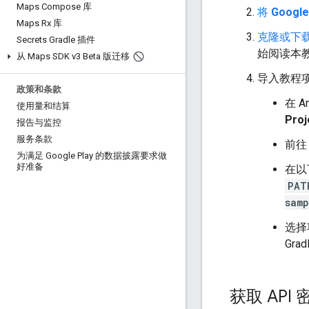
Maps Compose 库
将
Google
Maps Rx 库
克隆或下载 G
Secrets Gradle 插件
始阅读本
从 Maps SDK v3 Beta 版迁移
导入教程
政策和条款
在 A
使用量和结算
Proj
报告与监控
服务条款
前往 
为满足 Google Play 的数据披露要求做
好准备
在以
PAT
samp
选择
Gr
获取 API