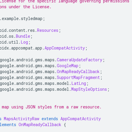
License for the specific language governing permissions 
ons under the License.
.
example
.
styledmap
;
oid
.
content
.
res
.
Resources
;
oid
.
os
.
Bundle
;
oid
.
util
.
Log
;
oidx
.
appcompat
.
app
.
AppCompatActivity
;
google
.
android
.
gms
.
maps
.
CameraUpdateFactory
;
google
.
android
.
gms
.
maps
.
GoogleMap
;
google
.
android
.
gms
.
maps
.
OnMapReadyCallback
;
google
.
android
.
gms
.
maps
.
SupportMapFragment
;
google
.
android
.
gms
.
maps
.
model
.
LatLng
;
google
.
android
.
gms
.
maps
.
model
.
MapStyleOptions
;
 map using JSON styles from a raw resource.
s
MapsActivityRaw
extends
AppCompatActivity
lements
OnMapReadyCallback
{