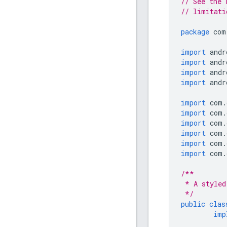
// See the 
// limitati
package
 com
import
 andr
import
 andr
import
 andr
import
 andr
import
 com
.
import
 com
.
import
 com
.
import
 com
.
import
 com
.
import
 com
.
/**
 * A styled
 */
public
clas
imp