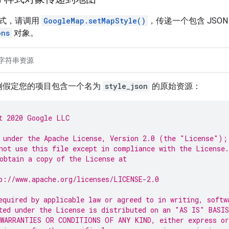
式，请调用
GoogleMap.setMapStyle()
，传递一个包含 JSO
ons
对象。
字符串资源
例假定您的项目包含一个名为
style_json
的原始资源：
t 2020 Google LLC
 under the Apache License, Version 2.0 (the "License");
not use this file except in compliance with the License.
obtain a copy of the License at
p://www.apache.org/licenses/LICENSE-2.0
equired by applicable law or agreed to in writing, softw
ted under the License is distributed on an "AS IS" BASIS
WARRANTIES OR CONDITIONS OF ANY KIND, either express or