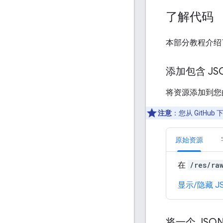
了解代码
本部分教程介
添加包含 J
将资源添加到您
注意
：
您从 GitH
原始资源
在
/res/ra
显示/隐藏 J
将一个 JS