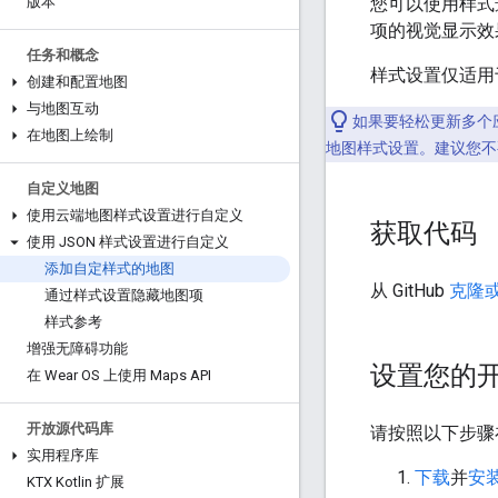
您可以使用样式
版本
项的视觉显示效
任务和概念
样式设置仅适
创建和配置地图
与地图互动
如果要轻松更新多个应用
在地图上绘制
地图样式设置。建议您不
自定义地图
使用云端地图样式设置进行自定义
获取代码
使用 JSON 样式设置进行自定义
添加自定样式的地图
从 GitHub
克隆或下
通过样式设置隐藏地图项
样式参考
增强无障碍功能
设置您的
在 Wear OS 上使用 Maps API
开放源代码库
请按照以下步骤在 A
实用程序库
下载
并
安
KTX Kotlin 扩展