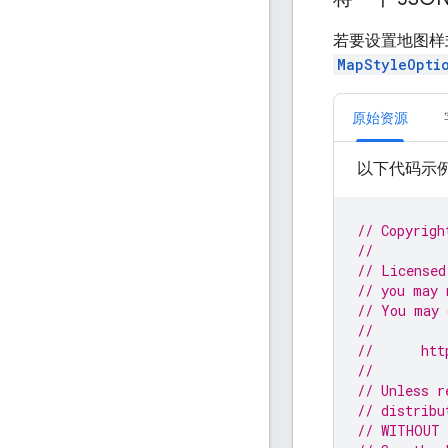
若要设置地图样
MapStyleOpti
原始资源
以下代码示
// Copyrigh
//
// Licensed
// you may 
// You may 
//
//      htt
//
// Unless r
// distribu
// WITHOUT 