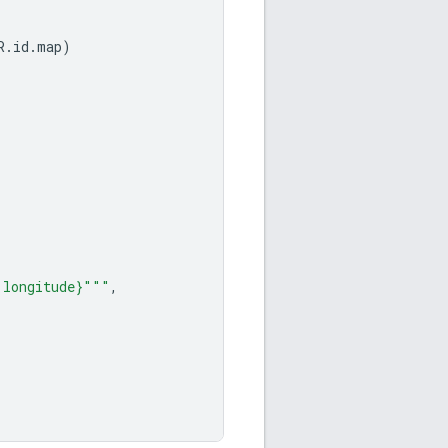
R
.
id
.
map
)
.longitude}"""
,