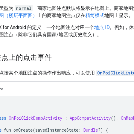
类型为
normal
，商家地图注点默认将显示在地图上。
商家地图
图（楼层平面图）
上的商家地图注点仅在
精简模式
地图上显示。
SDK for Android 的定义，一个地图注点对应一个
地点 ID
。例如，休
图注点（除非它们具有国家/地区或历史意义）。
注点上的点击事件
点按某个地图注点的操作作出响应，可以使用
OnPoiClickList
va
ass
OnPoiClickDemoActivity
:
AppCompatActivity
(),
OnMap
e
 fun onCreate
(
savedInstanceState
:
Bundle
?)
{