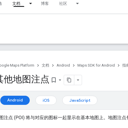
格
文档
博客
社区
oogle Maps Platform
文档
Android
Maps SDK for Android
指
其他地图注点
bookmark_border
Android
iOS
JavaScript
图注点 (POI) 将与对应的图标一起显示在基本地图上。地图注