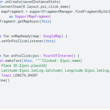
er
.
onCreate
(
savedInstanceState
)
ContentView
(
R
.
layout
.
poi_click_demo
)
 mapFragment 
=
 supportFragmentManager
.
findFragmentById
(
as
SupportMapFragment
Fragment
.
getMapAsync
(
this
)
e
 fun onMapReady
(
map
:
GoogleMap
)
{
.
setOnPoiClickListener
(
this
)
e
 fun onPoiClick
(
poi
:
PointOfInterest
)
{
st
.
makeText
(
this
,
"""Clicked: ${poi.name}
 Place ID:${poi.placeId}
 Latitude:${poi.latLng.latitude} Longitude:${poi.latLng
Toast
.
LENGTH_SHORT
how
()