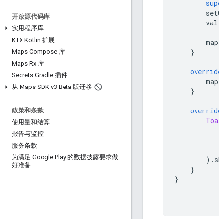
sup
        set
开放源代码库
        val
实用程序库
KTX Kotlin 扩展
        map
}
Maps Compose 库
Maps Rx 库
overrid
Secrets Gradle 插件
        map
从 Maps SDK v3 Beta 版迁移
}
overrid
政策和条款
Toa
使用量和结算
           
报告与监控
           
服务条款
为满足 Google Play 的数据披露要求做
).
s
好准备
}
}