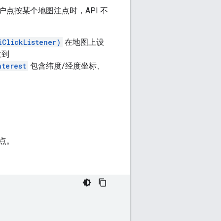
点按某个地图注点时，API 不
iClickListener)
在地图上设
收到
nterest
包含纬度/经度坐标、
点。