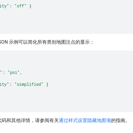
ity"
:
"off"
}
JSON 示例可以简化所有类别地图注点的显示：
"
:
"poi"
,
ity"
:
"simplified"
}
a 代码和其他详情，请参阅有关
通过样式设置隐藏地图项
的指南。